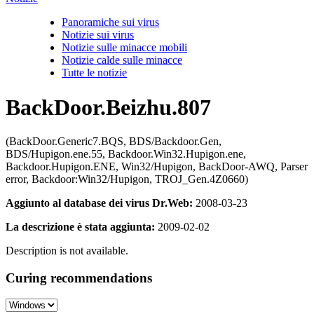
Panoramiche sui virus
Notizie sui virus
Notizie sulle minacce mobili
Notizie calde sulle minacce
Tutte le notizie
BackDoor.Beizhu.807
(BackDoor.Generic7.BQS, BDS/Backdoor.Gen,
BDS/Hupigon.ene.55, Backdoor.Win32.Hupigon.ene,
Backdoor.Hupigon.ENE, Win32/Hupigon, BackDoor-AWQ, Parser
error, Backdoor:Win32/Hupigon, TROJ_Gen.4Z0660)
Aggiunto al database dei virus Dr.Web:
2008-03-23
La descrizione è stata aggiunta:
2009-02-02
Description is not available.
Curing recommendations