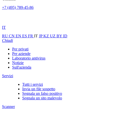
+7 (495) 789-45-86
IT
RU
CN
EN
ES
FR
IT
JP
KZ
UZ
BY
ID
Chiudi
Per privati
Per aziende
Laboratorio antivirus
Notizie
Sull'azienda
Servizi
Tutti i servizi
Invia un file sospetto
Segnala un falso positivo
Segnala un sito malevolo
Scanner