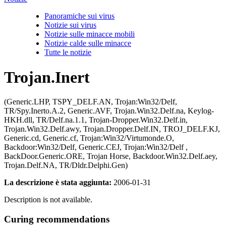
Panoramiche sui virus
Notizie sui virus
Notizie sulle minacce mobili
Notizie calde sulle minacce
Tutte le notizie
Trojan.Inert
(Generic.LHP, TSPY_DELF.AN, Trojan:Win32/Delf,
TR/Spy.Inerto.A.2, Generic.AVF, Trojan.Win32.Delf.na, Keylog-
HKH.dll, TR/Delf.na.1.1, Trojan-Dropper.Win32.Delf.in,
Trojan.Win32.Delf.awy, Trojan.Dropper.Delf.IN, TROJ_DELF.KJ,
Generic.cd, Generic.cf, Trojan:Win32/Virtumonde.O,
Backdoor:Win32/Delf, Generic.CEJ, Trojan:Win32/Delf ,
BackDoor.Generic.ORE, Trojan Horse, Backdoor.Win32.Delf.aey,
Trojan.Delf.NA, TR/Dldr.Delphi.Gen)
La descrizione è stata aggiunta:
2006-01-31
Description is not available.
Curing recommendations