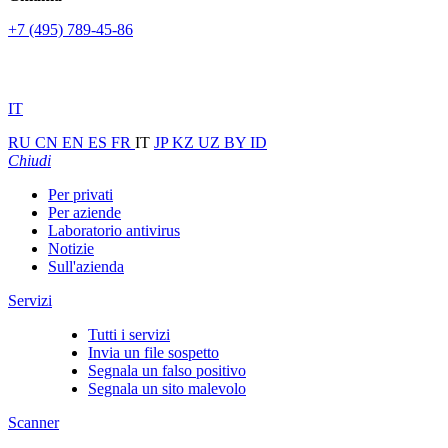
+7 (495) 789-45-86
IT
RU
CN
EN
ES
FR
IT
JP
KZ
UZ
BY
ID
Chiudi
Per privati
Per aziende
Laboratorio antivirus
Notizie
Sull'azienda
Servizi
Tutti i servizi
Invia un file sospetto
Segnala un falso positivo
Segnala un sito malevolo
Scanner