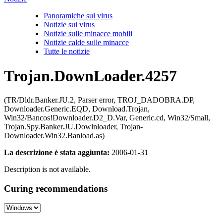
Panoramiche sui virus
Notizie sui virus
Notizie sulle minacce mobili
Notizie calde sulle minacce
Tutte le notizie
Trojan.DownLoader.4257
(TR/Dldr.Banker.JU.2, Parser error, TROJ_DADOBRA.DP,
Downloader.Generic.EQD, Download.Trojan,
Win32/Bancos!Downloader.D2_D.Var, Generic.cd, Win32/Small,
Trojan.Spy.Banker.JU.Dowlnloader, Trojan-
Downloader.Win32.Banload.as)
La descrizione è stata aggiunta:
2006-01-31
Description is not available.
Curing recommendations