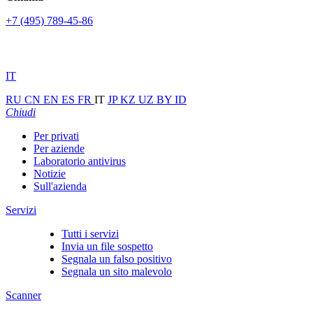
+7 (495) 789-45-86
IT
RU
CN
EN
ES
FR
IT
JP
KZ
UZ
BY
ID
Chiudi
Per privati
Per aziende
Laboratorio antivirus
Notizie
Sull'azienda
Servizi
Tutti i servizi
Invia un file sospetto
Segnala un falso positivo
Segnala un sito malevolo
Scanner