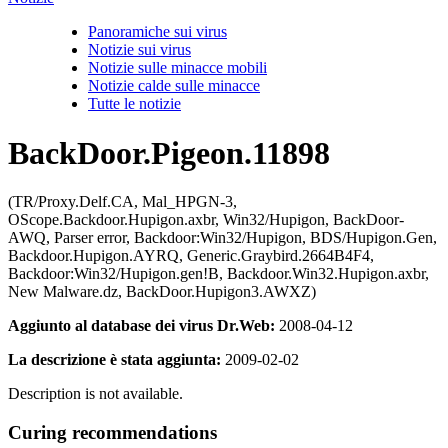
Panoramiche sui virus
Notizie sui virus
Notizie sulle minacce mobili
Notizie calde sulle minacce
Tutte le notizie
BackDoor.Pigeon.11898
(TR/Proxy.Delf.CA, Mal_HPGN-3,
OScope.Backdoor.Hupigon.axbr, Win32/Hupigon, BackDoor-
AWQ, Parser error, Backdoor:Win32/Hupigon, BDS/Hupigon.Gen,
Backdoor.Hupigon.AYRQ, Generic.Graybird.2664B4F4,
Backdoor:Win32/Hupigon.gen!B, Backdoor.Win32.Hupigon.axbr,
New Malware.dz, BackDoor.Hupigon3.AWXZ)
Aggiunto al database dei virus Dr.Web:
2008-04-12
La descrizione è stata aggiunta:
2009-02-02
Description is not available.
Curing recommendations