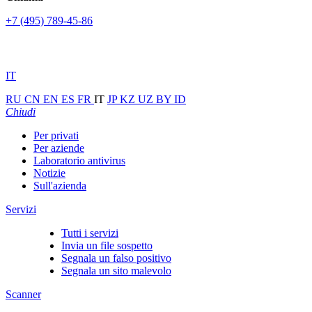
+7 (495) 789-45-86
IT
RU
CN
EN
ES
FR
IT
JP
KZ
UZ
BY
ID
Chiudi
Per privati
Per aziende
Laboratorio antivirus
Notizie
Sull'azienda
Servizi
Tutti i servizi
Invia un file sospetto
Segnala un falso positivo
Segnala un sito malevolo
Scanner