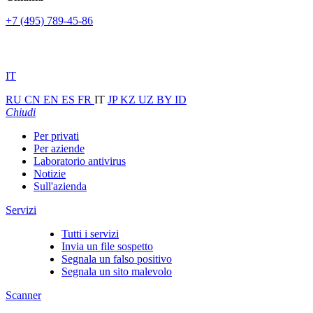
+7 (495) 789-45-86
IT
RU
CN
EN
ES
FR
IT
JP
KZ
UZ
BY
ID
Chiudi
Per privati
Per aziende
Laboratorio antivirus
Notizie
Sull'azienda
Servizi
Tutti i servizi
Invia un file sospetto
Segnala un falso positivo
Segnala un sito malevolo
Scanner