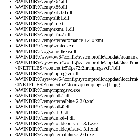
%WINDIR%\temp\x64.dll
%WINDIR%\temp\x86.dll
%WINDIR%\temp\xdvl-0.dll
%WINDIR%\temp\zlib1.dll
%WINDIR%\temp\ip.txt
%WINDIR%\temp\exma-1.dll
%WINDIR%\temp\trfo-2.dll
%WINDIR%\temp\eternalromance-1.4.0.xml
%WINDIR%\temp\wmicc.exe
%WINDIR%\logs\rundllexe.dll
%WINDIR%\syswow64\config\systemprofile\appdata\roaming\m
%WINDIR%\syswow64\config\systemprofile\appdata\local\mic
<INETFILES>\content.ie5\0ps72r2m\mpmgsvc[1].dll
%WINDIR%\temp\mpmgsvc.dll
%WINDIR%\syswow64\config\systemprofile\appdata\local\mic
<INETFILES>\content.ie5\lixmvqoa\mpmgsvc[1].jpg
%WINDIR%\temp\mpmgsvc.exe
%WINDIR%\temp\cnli-1.dll
%WINDIR%\temp\eternalblue-2.2.0.xml
%WINDIR%\temp\coli-0.dll
%WINDIR%\temp\crli-0.dll
%WINDIR%\temp\dmgd-4.dll
%WINDIR%\temp\doublepulsar-1.3.1.exe
%WINDIR%\temp\doublepulsar-1.3.1.xml
%WINDIR%\temp\eternalblue-2.2.0.exe