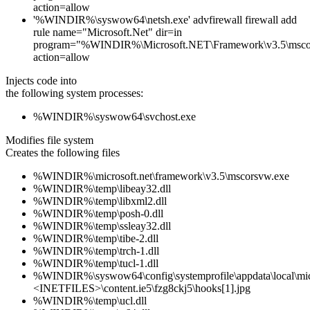
action=allow
'%WINDIR%\syswow64\netsh.exe' advfirewall firewall add
rule name="Microsoft.Net" dir=in
program="%WINDIR%\Microsoft.NET\Framework\v3.5\msco
action=allow
Injects code into
the following system processes:
%WINDIR%\syswow64\svchost.exe
Modifies file system
Creates the following files
%WINDIR%\microsoft.net\framework\v3.5\mscorsvw.exe
%WINDIR%\temp\libeay32.dll
%WINDIR%\temp\libxml2.dll
%WINDIR%\temp\posh-0.dll
%WINDIR%\temp\ssleay32.dll
%WINDIR%\temp\tibe-2.dll
%WINDIR%\temp\trch-1.dll
%WINDIR%\temp\tucl-1.dll
%WINDIR%\syswow64\config\systemprofile\appdata\local\mic
<INETFILES>\content.ie5\fzg8ckj5\hooks[1].jpg
%WINDIR%\temp\ucl.dll