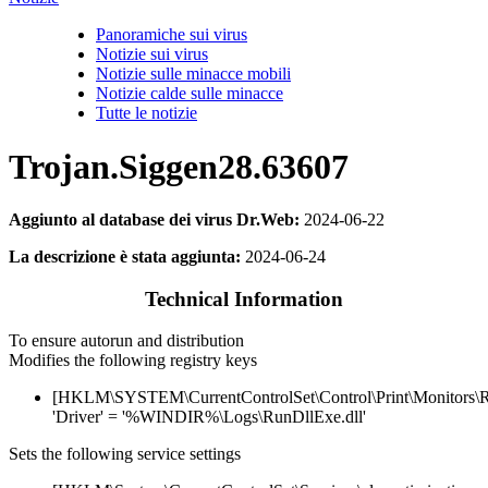
Panoramiche sui virus
Notizie sui virus
Notizie sulle minacce mobili
Notizie calde sulle minacce
Tutte le notizie
Trojan.Siggen28.63607
Aggiunto al database dei virus Dr.Web:
2024-06-22
La descrizione è stata aggiunta:
2024-06-24
Technical Information
To ensure autorun and distribution
Modifies the following registry keys
[HKLM\SYSTEM\CurrentControlSet\Control\Print\Monitors\
'Driver' = '%WINDIR%\Logs\RunDllExe.dll'
Sets the following service settings