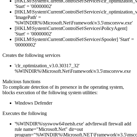
[HKLM\System\CurrentControlSet\Services\clr_optimization_
'Start' = '00000002'
[HKLM\System\CurrentControlSet\Services\clr_optimization_
'ImagePath' =
'%WINDIR%\Microsoft.Net\Framework\v3.5\mscorsvw.exe'
[HKLM\System\CurrentControlSet\Services\PolicyAgent]
'Start' = '00000002'
[HKLM\System\CurrentControlSet\Services\Spooler] 'Start' =
'00000002'
Creates the following services
'clr_optimization_v3.0.30317_32'
%WINDIR%\Microsoft.Net\Framework\v3.5\mscorsvw.exe
Malicious functions
To complicate detection of its presence in the operating system,
blocks execution of the following system utilities:
Windows Defender
Executes the following
'%WINDIR%\syswow64\netsh.exe' advfirewall firewall add
rule name="Microsoft.Net" dir=out
program="%WINDIR%\Microsoft.NET\Framework\v3.5\msco