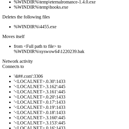
%WINDIR%\temp\eternalromance-1.4.0.exe
%WINDIR%\temp\hooks.exe
Deletes the following files
%WINDIR%\4455.exe
Moves itself
from <Full path to file> to
%WINDIR%\syswow64\1220239.bak
Network activity
Connects to
'4i##.com':3306
'<LOCALNET>.0.30':1433
'<LOCALNET>.3.162':445
'<LOCALNET>.3.161':445
'<LOCALNET>.0.20':1433
'<LOCALNET>.0.17':1433
'<LOCALNET>.0.19':1433
'<LOCALNET>.0.18':1433
'<LOCALNET>.3.160':445
'<LOCALNET>.3.153':445
'<LOCALNET>.0.16':1433