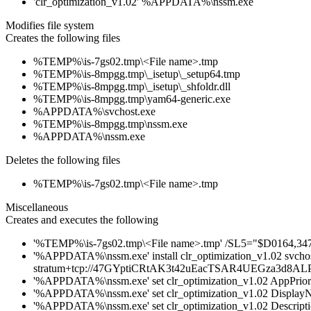
'clr_optimization_v1.02' %APPDATA%\nssm.exe
Modifies file system
Creates the following files
%TEMP%\is-7gs02.tmp\<File name>.tmp
%TEMP%\is-8mpgg.tmp\_isetup\_setup64.tmp
%TEMP%\is-8mpgg.tmp\_isetup\_shfoldr.dll
%TEMP%\is-8mpgg.tmp\yam64-generic.exe
%APPDATA%\svchost.exe
%TEMP%\is-8mpgg.tmp\nssm.exe
%APPDATA%\nssm.exe
Deletes the following files
%TEMP%\is-7gs02.tmp\<File name>.tmp
Miscellaneous
Creates and executes the following
'%TEMP%\is-7gs02.tmp\<File name>.tmp' /SL5="$D0164,34776
'%APPDATA%\nssm.exe' install clr_optimization_v1.02 svchost.
stratum+tcp://47GYptiCRtAK3t42uEacTSAR4UEGza3d8A
'%APPDATA%\nssm.exe' set clr_optimization_v1.02 AppP
'%APPDATA%\nssm.exe' set clr_optimization_v1.02 Displa
'%APPDATA%\nssm.exe' set clr_optimization_v1.02 Descrip