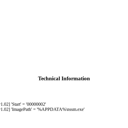
Technical Information
.02] 'Start' = '00000002'
_v1.02] 'ImagePath' = '%APPDATA%\nssm.exe'