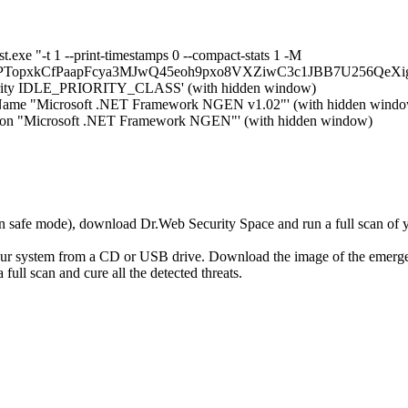
exe "-t 1 --print-timestamps 0 --compact-stats 1 -M
TopxkCfPaapFcya3MJwQ45eoh9pxo8VXZiwC3c1JBB7U256QeXig...'
ority IDLE_PRIORITY_CLASS' (with hidden window)
Name "Microsoft .NET Framework NGEN v1.02"' (with hidden wind
tion "Microsoft .NET Framework NGEN"' (with hidden window)
r in safe mode), download Dr.Web Security Space and run a full scan o
your system from a CD or USB drive. Download the image of the emerg
full scan and cure all the detected threats.