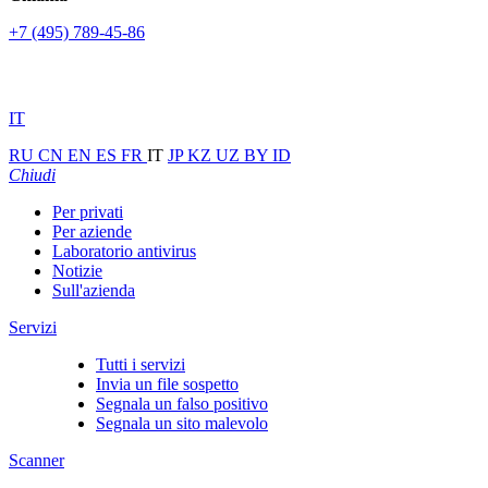
+7 (495) 789-45-86
IT
RU
CN
EN
ES
FR
IT
JP
KZ
UZ
BY
ID
Chiudi
Per privati
Per aziende
Laboratorio antivirus
Notizie
Sull'azienda
Servizi
Tutti i servizi
Invia un file sospetto
Segnala un falso positivo
Segnala un sito malevolo
Scanner