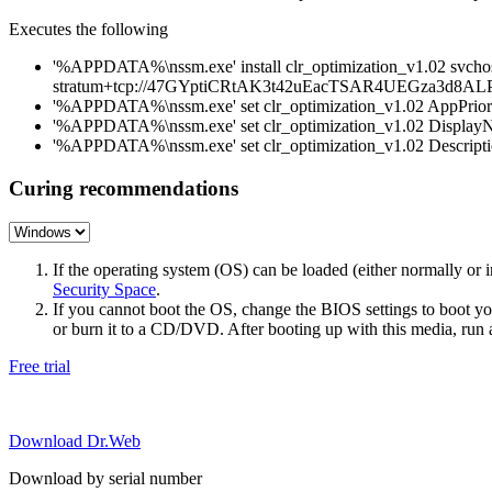
Executes the following
'%APPDATA%\nssm.exe' install clr_optimization_v1.02 svchost.
stratum+tcp://47GYptiCRtAK3t42uEacTSAR4UEGza3d8ALP
'%APPDATA%\nssm.exe' set clr_optimization_v1.02 AppPri
'%APPDATA%\nssm.exe' set clr_optimization_v1.02 Display
'%APPDATA%\nssm.exe' set clr_optimization_v1.02 Descrip
Curing recommendations
If the operating system (OS) can be loaded (either normally o
Security Space
.
If you cannot boot the OS, change the BIOS settings to boot 
or burn it to a CD/DVD. After booting up with this media, run a 
Free trial
Download Dr.Web
Download by serial number