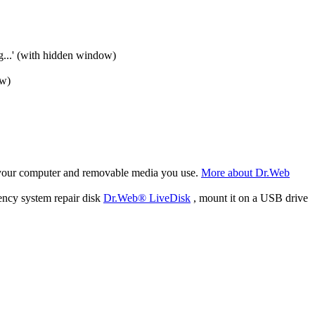
 (with hidden window)
ow)
f your computer and removable media you use.
More about Dr.Web
ency system repair disk
Dr.Web® LiveDisk
, mount it on a USB drive