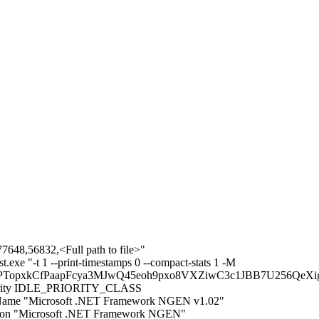
48,56832,<Full path to file>"
exe "-t 1 --print-timestamps 0 --compact-stats 1 -M
LPTopxkCfPaapFcya3MJwQ45eoh9pxo8VXZiwC3c1JBB7U256QeXig
riority IDLE_PRIORITY_CLASS
yName "Microsoft .NET Framework NGEN v1.02"
tion "Microsoft .NET Framework NGEN"