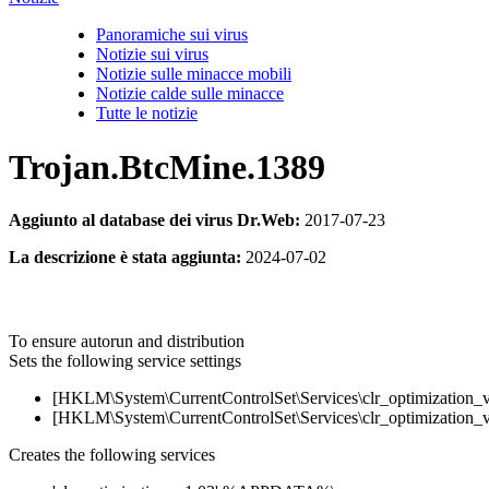
Panoramiche sui virus
Notizie sui virus
Notizie sulle minacce mobili
Notizie calde sulle minacce
Tutte le notizie
Trojan.BtcMine.1389
Aggiunto al database dei virus Dr.Web:
2017-07-23
La descrizione è stata aggiunta:
2024-07-02
To ensure autorun and distribution
Sets the following service settings
[HKLM\System\CurrentControlSet\Services\clr_optimization_v1
[HKLM\System\CurrentControlSet\Services\clr_optimization
Creates the following services