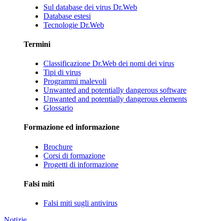
Sul database dei virus Dr.Web
Database estesi
Tecnologie Dr.Web
Termini
Classificazione Dr.Web dei nomi dei virus
Tipi di virus
Programmi malevoli
Unwanted and potentially dangerous software
Unwanted and potentially dangerous elements
Glossario
Formazione ed informazione
Brochure
Corsi di formazione
Progetti di informazione
Falsi miti
Falsi miti sugli antivirus
Notizie