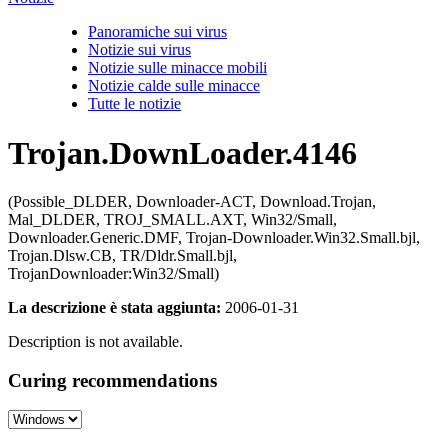
Panoramiche sui virus
Notizie sui virus
Notizie sulle minacce mobili
Notizie calde sulle minacce
Tutte le notizie
Trojan.DownLoader.4146
(Possible_DLDER, Downloader-ACT, Download.Trojan,
Mal_DLDER, TROJ_SMALL.AXT, Win32/Small,
Downloader.Generic.DMF, Trojan-Downloader.Win32.Small.bjl,
Trojan.Dlsw.CB, TR/Dldr.Small.bjl,
TrojanDownloader:Win32/Small)
La descrizione è stata aggiunta:
2006-01-31
Description is not available.
Curing recommendations