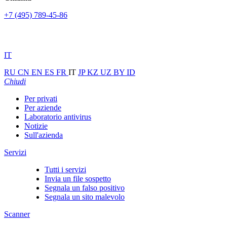
+7 (495) 789-45-86
IT
RU
CN
EN
ES
FR
IT
JP
KZ
UZ
BY
ID
Chiudi
Per privati
Per aziende
Laboratorio antivirus
Notizie
Sull'azienda
Servizi
Tutti i servizi
Invia un file sospetto
Segnala un falso positivo
Segnala un sito malevolo
Scanner