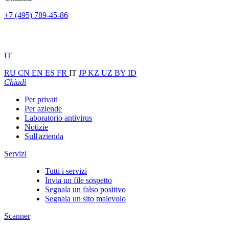
+7 (495) 789-45-86
IT
RU
CN
EN
ES
FR
IT
JP
KZ
UZ
BY
ID
Chiudi
Per privati
Per aziende
Laboratorio antivirus
Notizie
Sull'azienda
Servizi
Tutti i servizi
Invia un file sospetto
Segnala un falso positivo
Segnala un sito malevolo
Scanner