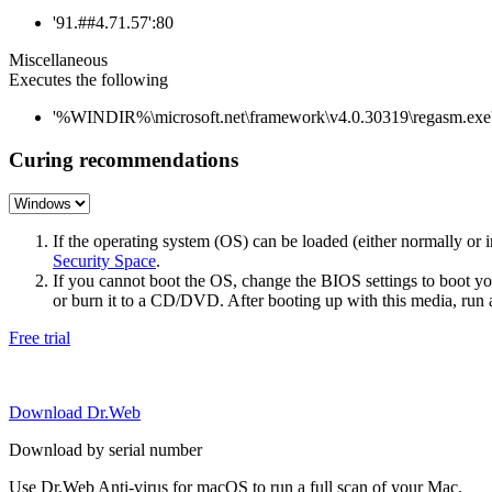
'91.##4.71.57':80
Miscellaneous
Executes the following
'%WINDIR%\microsoft.net\framework\v4.0.30319\regasm.exe
Curing recommendations
If the operating system (OS) can be loaded (either normally o
Security Space
.
If you cannot boot the OS, change the BIOS settings to boot 
or burn it to a CD/DVD. After booting up with this media, run a 
Free trial
Download Dr.Web
Download by serial number
Use Dr.Web Anti-virus for macOS to run a full scan of your Mac.