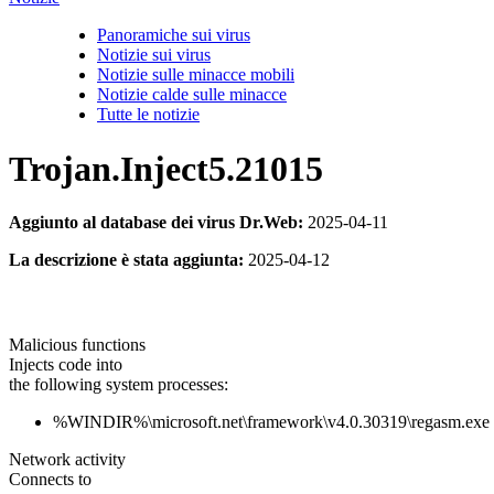
Panoramiche sui virus
Notizie sui virus
Notizie sulle minacce mobili
Notizie calde sulle minacce
Tutte le notizie
Trojan.Inject5.21015
Aggiunto al database dei virus Dr.Web:
2025-04-11
La descrizione è stata aggiunta:
2025-04-12
Malicious functions
Injects code into
the following system processes:
%WINDIR%\microsoft.net\framework\v4.0.30319\regasm.exe
Network activity
Connects to