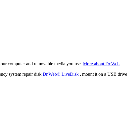
f your computer and removable media you use.
More about Dr.Web
ency system repair disk
Dr.Web® LiveDisk
, mount it on a USB drive