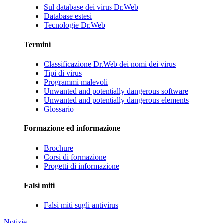
Sul database dei virus Dr.Web
Database estesi
Tecnologie Dr.Web
Termini
Classificazione Dr.Web dei nomi dei virus
Tipi di virus
Programmi malevoli
Unwanted and potentially dangerous software
Unwanted and potentially dangerous elements
Glossario
Formazione ed informazione
Brochure
Corsi di formazione
Progetti di informazione
Falsi miti
Falsi miti sugli antivirus
Notizie