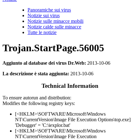
Panoramiche sui virus
Notizie sui virus
Notizie sulle minacce mobili
Notizie calde sulle minacce
Tutte le notizie
Trojan.StartPage.56005
Aggiunto al database dei virus Dr.Web:
2013-10-06
La descrizione è stata aggiunta:
2013-10-06
Technical Information
To ensure autorun and distribution:
Modifies the following registry keys:
[<HKLM>\SOFTWARE\Microsoft\Windows
NT\CurrentVersion\Image File Execution Options\top.exe]
'Debugger' = 'C:\iexplor.bat'
[<HKLM>\SOFTWARE\Microsoft\Windows
NT\CurrentVersion\Image File Execution