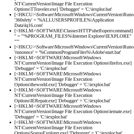
NT\CurrentVersion\Image File Execution
Options\TTraveler.exe] 'Debugger' = 'C:\iexplor.bat'
[<HKCU>\Software\Microsoft\Windows\CurrentVersion\Runo
'360sfety' = '%ALLUSERSPROFILE%\Application
Data\lq16.com'
[<HKLM>\SOFTWARE\Classes\HTTP\shell\open\command]
'' = '"%PROGRAM_FILES%\Internet Explorer\IEXPLORE"
""'
[<HKCU>\Software\Microsoft\Windows\CurrentVersion\Runo
'runonnce' = '%CommonProgramFiles%\Adobe\start.bat'
[<HKLM>\SOFTWARE\Microsoft\Windows
NT\CurrentVersion\Image File Execution Options\firefox.exe]
'Debugger' = 'C:\iexplor.bat'
[<HKLM>\SOFTWARE\Microsoft\Windows
NT\CurrentVersion\Image File Execution
Options\theworld.exe] 'Debugger' = 'C:\iexplor.bat'
[<HKLM>\SOFTWARE\Microsoft\Windows
NT\CurrentVersion\Image File Execution
Options\IERepair.exe] 'Debugger' = 'C:\iexplor.bat'
[<HKLM>\SOFTWARE\Microsoft\Windows
NT\CurrentVersion\Image File Execution Options\iemate.exe]
'Debugger' = 'C:\iexplor.bat'
[<HKLM>\SOFTWARE\Microsoft\Windows
NT\CurrentVersion\Image File Execution
Options\SogouExplorer.exe] 'Debugger' = 'C:\iexplor.bat'