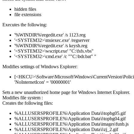
hidden files
file extensions
Executes the following:
'%WINDIR%\regedit.exe' /s 1123.reg
'<SYSTEM32>\msiexec.exe' /regserver
'%WINDIR%\regedit.exe' /s keysh.reg
'<SYSTEM32>\wscript.exe' "C:\fsfs.vbs"
'<SYSTEM32>\cmd.exe' /c ""C:\bdr.bat" "
Modifies settings of Windows Explorer:
[<HKCU>\Software\Microsoft\Windows\CurrentVersion\Policie
'NoInternetIcon' = '00000001'
Sets a new unauthorized home page for Windows Internet Explorer.
Modifies file system :
Creates the following files:
%ALLUSERSPROFILE%\Application Data\i\topbg05.gif
%ALLUSERSPROFILE%\Application Data\i\topbg04.gif
%ALLUSERSPROFILE%\Application Data\images\funb.js
%ALLUSERSPROFILE%\Application Data\i\zj_2.gif