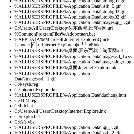
%ALLUSERSPROFILE%\Application Data\i\topbg01.gif
%ALLUSERSPROFILE%\Application Data\i\srh_5.gif
%ALLUSERSPROFILE%\Application Data\i\topbg03.gif
%ALLUSERSPROFILE%\Application Data\i\topbg02.gif
%ALLUSERSPROFILE%\Application Data\images\gl_1.gif
C:\Users\All Users\Desktop\买东西就上淘宝网.url
%CommonProgramFiles%\Adobe\start.bat
%APPDATA%\Microsoft\Internet Explorer\Quick
Launch\╞Ї╢п Internet Explorer фп└└╞ў.lnk
%ALLUSERSPROFILE%\桌面\买东西就上淘宝网.url
%ALLUSERSPROFILE%\Application Data\images\sd_1.css
%ALLUSERSPROFILE%\Application Data\images\logo.jpg
%ALLUSERSPROFILE%\桌面\Internet Explore.lnk
%ALLUSERSPROFILE%\Application
Data\images\srh_1.gif
C:\keysh.reg
C:\Internet Explore.lnk
%ALLUSERSPROFILE%\Application Data\daohang.htm
C:\1123.reg
C:\bdr.bat
C:\Users\All Users\Desktop\Internet Explore.lnk
C:\iexplor.bat
C:\fsfs.vbs
%ALLUSERSPROFILE%\Application Data\i\gl_1.gif
%ALLUSERSPROFILE%\Application Data\i\srh_2.gif