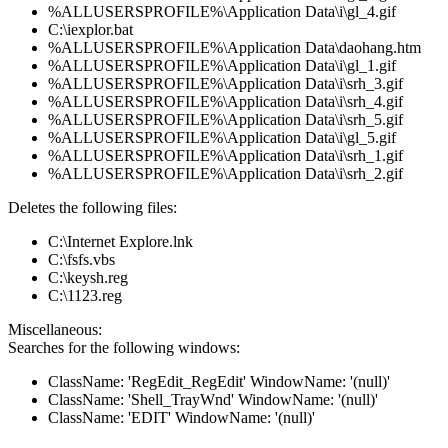
%ALLUSERSPROFILE%\Application Data\i\gl_4.gif
C:\iexplor.bat
%ALLUSERSPROFILE%\Application Data\daohang.htm
%ALLUSERSPROFILE%\Application Data\i\gl_1.gif
%ALLUSERSPROFILE%\Application Data\i\srh_3.gif
%ALLUSERSPROFILE%\Application Data\i\srh_4.gif
%ALLUSERSPROFILE%\Application Data\i\srh_5.gif
%ALLUSERSPROFILE%\Application Data\i\gl_5.gif
%ALLUSERSPROFILE%\Application Data\i\srh_1.gif
%ALLUSERSPROFILE%\Application Data\i\srh_2.gif
Deletes the following files:
C:\Internet Explore.lnk
C:\fsfs.vbs
C:\keysh.reg
C:\1123.reg
Miscellaneous:
Searches for the following windows:
ClassName: 'RegEdit_RegEdit' WindowName: '(null)'
ClassName: 'Shell_TrayWnd' WindowName: '(null)'
ClassName: 'EDIT' WindowName: '(null)'