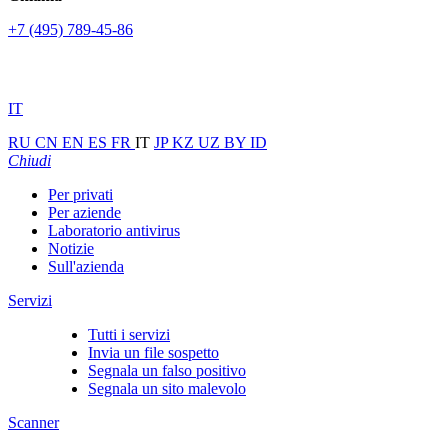
+7 (495) 789-45-86
IT
RU
CN
EN
ES
FR
IT
JP
KZ
UZ
BY
ID
Chiudi
Per privati
Per aziende
Laboratorio antivirus
Notizie
Sull'azienda
Servizi
Tutti i servizi
Invia un file sospetto
Segnala un falso positivo
Segnala un sito malevolo
Scanner