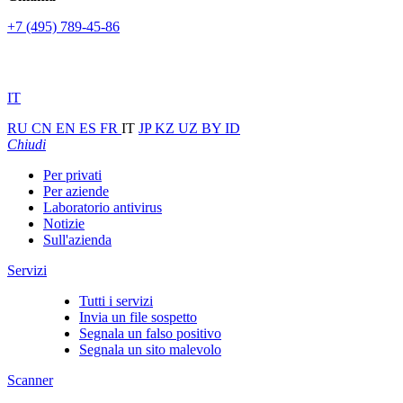
+7 (495) 789-45-86
IT
RU
CN
EN
ES
FR
IT
JP
KZ
UZ
BY
ID
Chiudi
Per privati
Per aziende
Laboratorio antivirus
Notizie
Sull'azienda
Servizi
Tutti i servizi
Invia un file sospetto
Segnala un falso positivo
Segnala un sito malevolo
Scanner