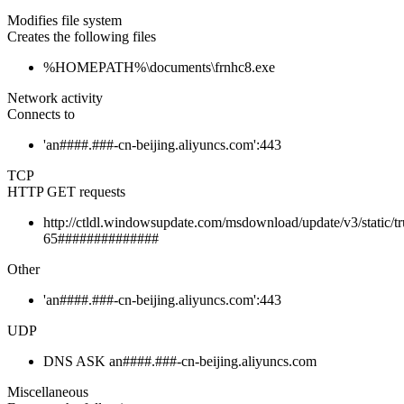
Modifies file system
Creates the following files
%HOMEPATH%\documents\frnhc8.exe
Network activity
Connects to
'an####.###-cn-beijing.aliyuncs.com':443
TCP
HTTP GET requests
http://ctldl.windowsupdate.com/msdownload/update/v3/static/tru
65##############
Other
'an####.###-cn-beijing.aliyuncs.com':443
UDP
DNS ASK an####.###-cn-beijing.aliyuncs.com
Miscellaneous