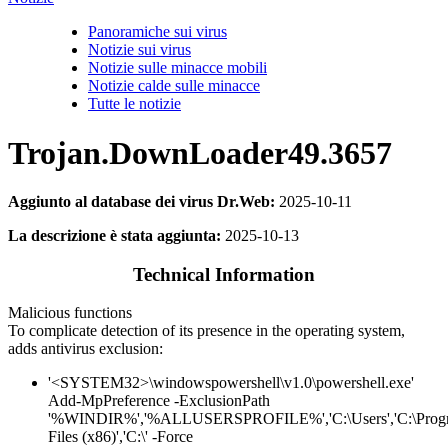
Panoramiche sui virus
Notizie sui virus
Notizie sulle minacce mobili
Notizie calde sulle minacce
Tutte le notizie
Trojan.DownLoader49.3657
Aggiunto al database dei virus Dr.Web:
2025-10-11
La descrizione è stata aggiunta:
2025-10-13
Technical Information
Malicious functions
To complicate detection of its presence in the operating system,
adds antivirus exclusion:
'<SYSTEM32>\windowspowershell\v1.0\powershell.exe'
Add-MpPreference -ExclusionPath
'%WINDIR%','%ALLUSERSPROFILE%','C:\Users','C:\Prog
Files (x86)','C:\' -Force