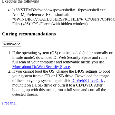
Executes the following
'<SYSTEM32>\windowspowershell\v1.0\powershell.exe'
Add-MpPreference -ExclusionPath
'%WINDIR%','%ALLUSERSPROFILE%','C:\Users','C:\Prog
Files (x86)','C:\' -Force' (with hidden window)
Curing recommendations
If the operating system (OS) can be loaded (either normally or
in safe mode), download Dr.Web Security Space and run a
full scan of your computer and removable media you use.
More about Dr.Web Security Space
.
If you cannot boot the OS, change the BIOS settings to boot
your system from a CD or USB drive. Download the image
of the emergency system repair disk
Dr.Web® LiveDisk
,
mount it on a USB drive or burn it to a CD/DVD. After
booting up with this media, run a full scan and cure all the
detected threats.
Free trial