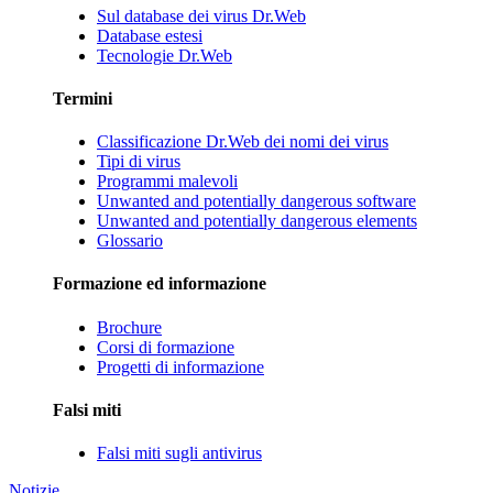
Sul database dei virus Dr.Web
Database estesi
Tecnologie Dr.Web
Termini
Classificazione Dr.Web dei nomi dei virus
Tipi di virus
Programmi malevoli
Unwanted and potentially dangerous software
Unwanted and potentially dangerous elements
Glossario
Formazione ed informazione
Brochure
Corsi di formazione
Progetti di informazione
Falsi miti
Falsi miti sugli antivirus
Notizie