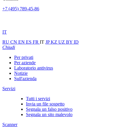
+7 (495) 789-45-86
IT
RU
CN
EN
ES
FR
IT
JP
KZ
UZ
BY
ID
Chiudi
Per privati
Per aziende
Laboratorio antivirus
Notizie
Sull'azienda
Servizi
Tutti i servizi
Invia un file sospetto
Segnala un falso positivo
Segnala un sito malevolo
Scanner