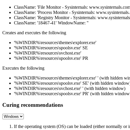
ClassName: 'File Monitor - Sysinternals: www.sysinternals.c
ClassName: 'Process Monitor - Sysinternals: www.sysinternal
ClassName: 'Registry Monitor - Sysinternals: www.sysinterna
ClassName: '18467-41' WindowName: ''
Creates and executes the following
'%WINDIR%\resources\themes\explorer.exe'
'%WINDIR%\resources\spoolsv.exe' SE
'%WINDIR%\resources\svchost.exe'
'%WINDIR%\resources\spoolsv.exe' PR
Executes the following
'%WINDIR%\resources\themes\explorer.exe' ' (with hidden w
'%WINDIR%\resources\spoolsv.exe' SE' (with hidden window
'%WINDIR%\resources\svchost.exe' ' (with hidden window)
'%WINDIR%\resources\spoolsv.exe' PR' (with hidden window
Curing recommendations
If the operating system (OS) can be loaded (either normally o