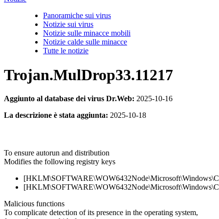
Panoramiche sui virus
Notizie sui virus
Notizie sulle minacce mobili
Notizie calde sulle minacce
Tutte le notizie
Trojan.MulDrop33.11217
Aggiunto al database dei virus Dr.Web:
2025-10-16
La descrizione è stata aggiunta:
2025-10-18
To ensure autorun and distribution
Modifies the following registry keys
[HKLM\SOFTWARE\WOW6432Node\Microsoft\Windows\Current
[HKLM\SOFTWARE\WOW6432Node\Microsoft\Windows\Current
Malicious functions
To complicate detection of its presence in the operating system,