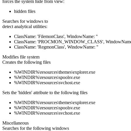
forces the system hide from view:
hidden files
Searches for windows to
detect analytical utilities:
ClassName: 'FilemonClass', WindowName: ''
ClassName: 'PROCMON_WINDOW_CLASS', WindowName:
ClassName: 'RegmonClass', WindowName: ''
Modifies file system
Creates the following files
%WINDIR%\resources\themes\explorer.exe
%WINDIR%\resources\spoolsv.exe
%WINDIR%\resources\svchost.exe
Sets the 'hidden' attribute to the following files
%WINDIR%\resources\themes\explorer.exe
%WINDIR%\resources\spoolsv.exe
%WINDIR%\resources\svchost.exe
Miscellaneous
Searches for the following windows