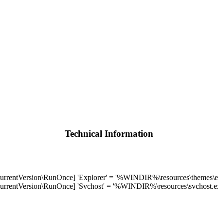
Technical Information
Version\RunOnce] 'Explorer' = '%WINDIR%\resources\themes\ex
Version\RunOnce] 'Svchost' = '%WINDIR%\resources\svchost.e