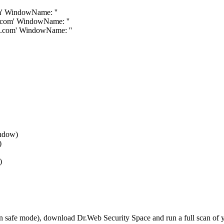
om' WindowName: ''
s.com' WindowName: ''
ls.com' WindowName: ''
indow)
)
)
r in safe mode), download Dr.Web Security Space and run a full scan o