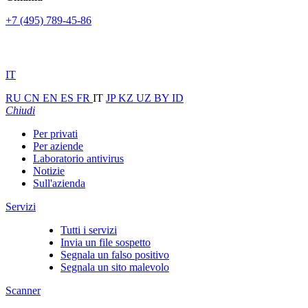
+7 (495) 789-45-86
IT
RU
CN
EN
ES
FR
IT
JP
KZ
UZ
BY
ID
Chiudi
Per privati
Per aziende
Laboratorio antivirus
Notizie
Sull'azienda
Servizi
Tutti i servizi
Invia un file sospetto
Segnala un falso positivo
Segnala un sito malevolo
Scanner