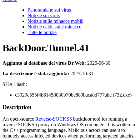
Panoramiche sui virus
Notizie sui virus
Notizie sulle minacce mobili
Notizie calde sulle minacce
Tutte le notizie
BackDoor.Tunnel.41
Aggiunto al database dei virus Dr.Web:
2025-06-30
La descrizione è stata aggiunta:
2025-10-31
SHA1 hash:
c3929c555f4b61458030b70bc889baca8d777abc (732.exe)
Description
An open-source
Reverse-SOCKS5
backdoor tool for running a
reverse SOCKS5 proxy on Windows OS computers. It is written in
the C++ programming language. Malicious actors can use it to
remotely access infected devices when performing targeted attacks.