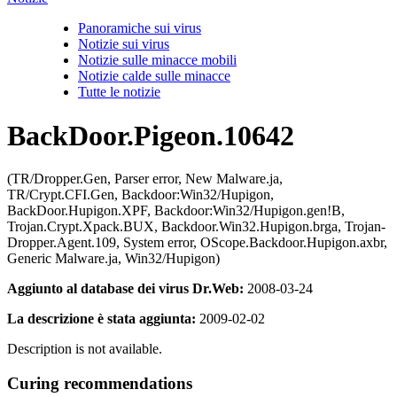
Panoramiche sui virus
Notizie sui virus
Notizie sulle minacce mobili
Notizie calde sulle minacce
Tutte le notizie
BackDoor.Pigeon.10642
(TR/Dropper.Gen, Parser error, New Malware.ja,
TR/Crypt.CFI.Gen, Backdoor:Win32/Hupigon,
BackDoor.Hupigon.XPF, Backdoor:Win32/Hupigon.gen!B,
Trojan.Crypt.Xpack.BUX, Backdoor.Win32.Hupigon.brga, Trojan-
Dropper.Agent.109, System error, OScope.Backdoor.Hupigon.axbr,
Generic Malware.ja, Win32/Hupigon)
Aggiunto al database dei virus Dr.Web:
2008-03-24
La descrizione è stata aggiunta:
2009-02-02
Description is not available.
Curing recommendations