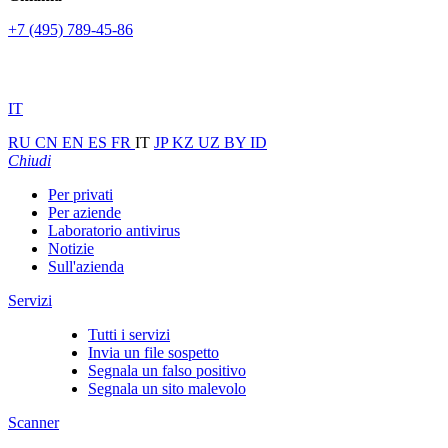
+7 (495) 789-45-86
IT
RU
CN
EN
ES
FR
IT
JP
KZ
UZ
BY
ID
Chiudi
Per privati
Per aziende
Laboratorio antivirus
Notizie
Sull'azienda
Servizi
Tutti i servizi
Invia un file sospetto
Segnala un falso positivo
Segnala un sito malevolo
Scanner