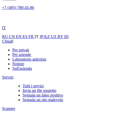
+7 (495) 789-45-86
IT
RU
CN
EN
ES
FR
IT
JP
KZ
UZ
BY
ID
Chiudi
Per privati
Per aziende
Laboratorio antivirus
Notizie
Sull'azienda
Servizi
Tutti i servizi
Invia un file sospetto
Segnala un falso positivo
Segnala un sito malevolo
Scanner