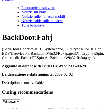
Panoramiche sui virus
Notizie sui virus
Notizie sulle minacce mobili
Notizie calde sulle minacce
Tutte le notizie
BackDoor.Fahj
(BackDoor.Generic5.KJT, System error, TR/Crypt.XPACK.Gen,
BDS/Dservice.FI, Backdoor:Win32/Rukap.gen!A , Cryp_PESpin,
Generic.dk, Packer.PESpin.A, Backdoor.Win32.Rukap.gen)
Aggiunto al database dei virus Dr.Web:
2006-09-28
La descrizione è stata aggiunta:
2009-02-02
Description is not available.
Curing recommendations