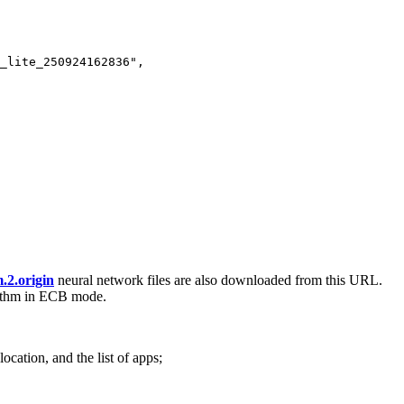
_lite_250924162836",

2.origin
neural network files are also downloaded from this URL.
orithm in ECB mode.
ocation, and the list of apps;