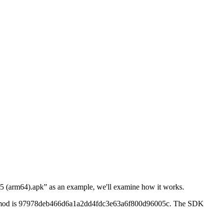
5 (arm64).apk” as an example, we'll examine how it works.
 mod is
97978deb466d6a1a2dd4fdc3e63a6f800d96005c
. The SDK