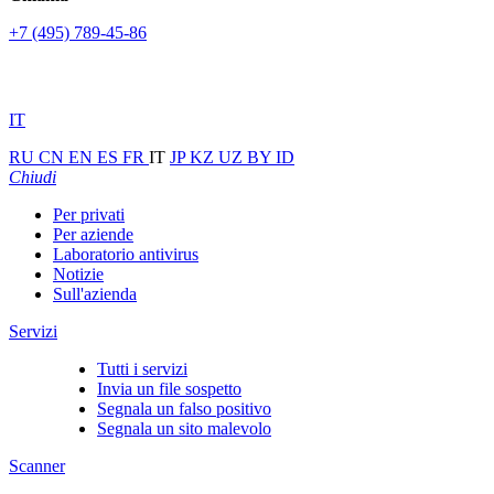
+7 (495) 789-45-86
IT
RU
CN
EN
ES
FR
IT
JP
KZ
UZ
BY
ID
Chiudi
Per privati
Per aziende
Laboratorio antivirus
Notizie
Sull'azienda
Servizi
Tutti i servizi
Invia un file sospetto
Segnala un falso positivo
Segnala un sito malevolo
Scanner