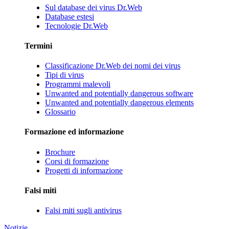
Sul database dei virus Dr.Web
Database estesi
Tecnologie Dr.Web
Termini
Classificazione Dr.Web dei nomi dei virus
Tipi di virus
Programmi malevoli
Unwanted and potentially dangerous software
Unwanted and potentially dangerous elements
Glossario
Formazione ed informazione
Brochure
Corsi di formazione
Progetti di informazione
Falsi miti
Falsi miti sugli antivirus
Notizie