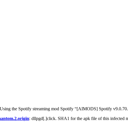
. Using the Spotify streaming mod Spotify “[AIMODS] Spotify v9.0.70.
antom.2.origin
:
dllpgd[.]click
. SHA1 for the apk file of this infected