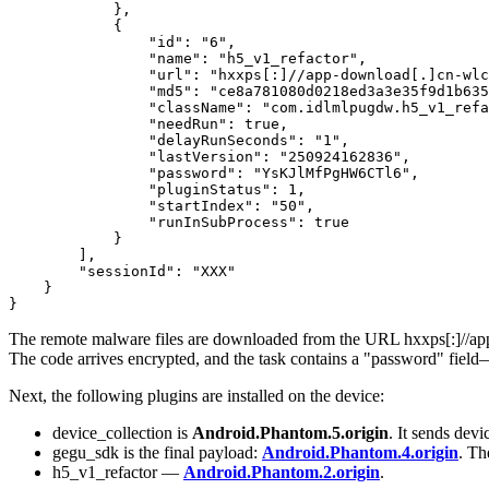
            },

            {

                "id": "6",

                "name": "h5_v1_refactor",

                "url": "hxxps[:]//app-download[.]cn-wlc
                "md5": "ce8a781080d0218ed3a3e35f9d1b635
                "className": "com.idlmlpugdw.h5_v1_refa
                "needRun": true,

                "delayRunSeconds": "1",

                "lastVersion": "250924162836",

                "password": "YsKJlMfPgHW6CTl6",

                "pluginStatus": 1,

                "startIndex": "50",

                "runInSubProcess": true

            }

        ],

        "sessionId": "ХХХ"

    }

}
The remote malware files are downloaded from the URL
hxxps[:]//a
The code arrives encrypted, and the task contains a "password" field
Next, the following plugins are installed on the device:
device_collection is
Android.Phantom.5.origin
. It sends dev
gegu_sdk is the final payload:
Android.Phantom.4.origin
. Th
h5_v1_refactor —
Android.Phantom.2.origin
.