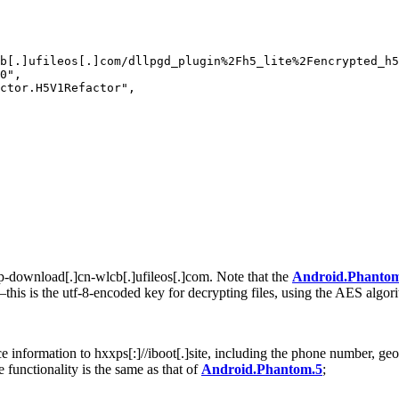
b[.]ufileos[.]com/dllpgd_plugin%2Fh5_lite%2Fencrypted_h5
0",

ctor.H5V1Refactor",

pp-download[.]cn-wlcb[.]ufileos[.]com
. Note that the
Android.Phantom.
—this is the utf-8-encoded key for decrypting files, using the AES alg
ice information to
hxxps[:]//iboot[.]site
, including the phone number, geol
e functionality is the same as that of
Android.Phantom.5
;