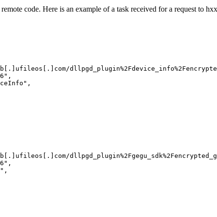
remote code. Here is an example of a task received for a request to
hxx
b[.]ufileos[.]com/dllpgd_plugin%2Fdevice_info%2Fencrypte
6",

ceInfo",

b[.]ufileos[.]com/dllpgd_plugin%2Fgegu_sdk%2Fencrypted_g
6",

",
