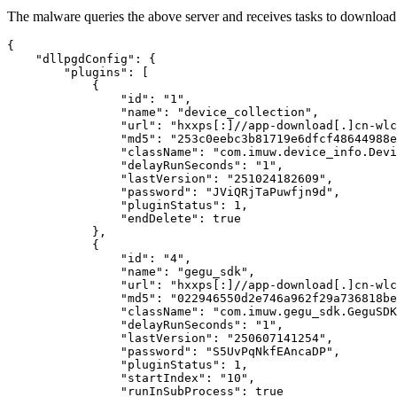
The malware queries the above server and receives tasks to download 
{

    "dllpgdConfig": {

        "plugins": [

            {

                "id": "1",

                "name": "device_collection",

                "url": "hxxps[:]//app-download[.]cn-wlc
                "md5": "253c0eebc3b81719e6dfcf48644988e
                "className": "com.imuw.device_info.Devi
                "delayRunSeconds": "1",

                "lastVersion": "251024182609",

                "password": "JViQRjTaPuwfjn9d",

                "pluginStatus": 1,

                "endDelete": true

            },

            {

                "id": "4",

                "name": "gegu_sdk",

                "url": "hxxps[:]//app-download[.]cn-wlc
                "md5": "022946550d2e746a962f29a736818be
                "className": "com.imuw.gegu_sdk.GeguSDK
                "delayRunSeconds": "1",

                "lastVersion": "250607141254",

                "password": "S5UvPqNkfEAncaDP",

                "pluginStatus": 1,

                "startIndex": "10",

                "runInSubProcess": true
