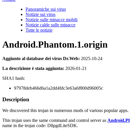
Panoramiche sui virus
Notizie sui virus
Notizie sulle minacce mobili
Notizie calde sulle minacce
Tutte le notizie
Android.Phantom.1.origin
Aggiunto al database dei virus Dr.Web:
2025-10-24
La descrizione è stata aggiunta:
2026-01-21
SHA1 hash:
97978deb466d6a1a2dd4fdc3e63a6f800d96005c
Description
We discovered this trojan in numerous mods of various popular apps
This trojan uses the same command and control server as
Android.Ph
name in the trojan code: DllpgdLiteSDK.