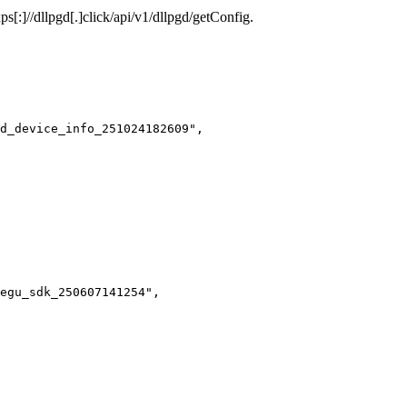
ps[:]//dllpgd[.]click/api/v1/dllpgd/getConfig
.
d_device_info_251024182609",

egu_sdk_250607141254",
