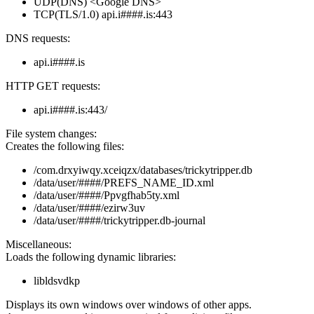
UDP(DNS) <Google DNS>
TCP(TLS/1.0) api.i####.is:443
DNS requests:
api.i####.is
HTTP GET requests:
api.i####.is:443/
File system changes:
Creates the following files:
/com.drxyiwqy.xceiqzx/databases/trickytripper.db
/data/user/####/PREFS_NAME_ID.xml
/data/user/####/Ppvgfhab5ty.xml
/data/user/####/ezirw3uv
/data/user/####/trickytripper.db-journal
Miscellaneous:
Loads the following dynamic libraries:
libldsvdkp
Displays its own windows over windows of other apps.