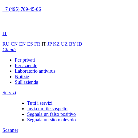
+7 (495) 789-45-86
IT
RU
CN
EN
ES
FR
IT
JP
KZ
UZ
BY
ID
Chiudi
Per privati
Per aziende
Laboratorio antivirus
Notizie
Sull'azienda
Servizi
Tutti i servizi
Invia un file sospetto
Segnala un falso positivo
Segnala un sito malevolo
Scanner