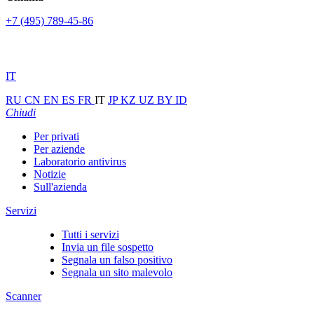
+7 (495) 789-45-86
IT
RU
CN
EN
ES
FR
IT
JP
KZ
UZ
BY
ID
Chiudi
Per privati
Per aziende
Laboratorio antivirus
Notizie
Sull'azienda
Servizi
Tutti i servizi
Invia un file sospetto
Segnala un falso positivo
Segnala un sito malevolo
Scanner