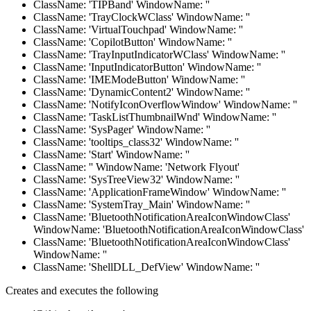
ClassName: 'TIPBand' WindowName: ''
ClassName: 'TrayClockWClass' WindowName: ''
ClassName: 'VirtualTouchpad' WindowName: ''
ClassName: 'CopilotButton' WindowName: ''
ClassName: 'TrayInputIndicatorWClass' WindowName: ''
ClassName: 'InputIndicatorButton' WindowName: ''
ClassName: 'IMEModeButton' WindowName: ''
ClassName: 'DynamicContent2' WindowName: ''
ClassName: 'NotifyIconOverflowWindow' WindowName: ''
ClassName: 'TaskListThumbnailWnd' WindowName: ''
ClassName: 'SysPager' WindowName: ''
ClassName: 'tooltips_class32' WindowName: ''
ClassName: 'Start' WindowName: ''
ClassName: '' WindowName: 'Network Flyout'
ClassName: 'SysTreeView32' WindowName: ''
ClassName: 'ApplicationFrameWindow' WindowName: ''
ClassName: 'SystemTray_Main' WindowName: ''
ClassName: 'BluetoothNotificationAreaIconWindowClass'
WindowName: 'BluetoothNotificationAreaIconWindowClass'
ClassName: 'BluetoothNotificationAreaIconWindowClass'
WindowName: ''
ClassName: 'ShellDLL_DefView' WindowName: ''
Creates and executes the following