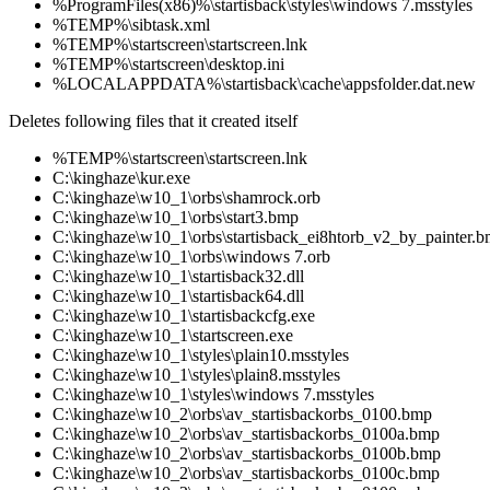
%ProgramFiles(x86)%\startisback\styles\windows 7.msstyles
%TEMP%\sibtask.xml
%TEMP%\startscreen\startscreen.lnk
%TEMP%\startscreen\desktop.ini
%LOCALAPPDATA%\startisback\cache\appsfolder.dat.new
Deletes following files that it created itself
%TEMP%\startscreen\startscreen.lnk
C:\kinghaze\kur.exe
C:\kinghaze\w10_1\orbs\shamrock.orb
C:\kinghaze\w10_1\orbs\start3.bmp
C:\kinghaze\w10_1\orbs\startisback_ei8htorb_v2_by_painter.
C:\kinghaze\w10_1\orbs\windows 7.orb
C:\kinghaze\w10_1\startisback32.dll
C:\kinghaze\w10_1\startisback64.dll
C:\kinghaze\w10_1\startisbackcfg.exe
C:\kinghaze\w10_1\startscreen.exe
C:\kinghaze\w10_1\styles\plain10.msstyles
C:\kinghaze\w10_1\styles\plain8.msstyles
C:\kinghaze\w10_1\styles\windows 7.msstyles
C:\kinghaze\w10_2\orbs\av_startisbackorbs_0100.bmp
C:\kinghaze\w10_2\orbs\av_startisbackorbs_0100a.bmp
C:\kinghaze\w10_2\orbs\av_startisbackorbs_0100b.bmp
C:\kinghaze\w10_2\orbs\av_startisbackorbs_0100c.bmp