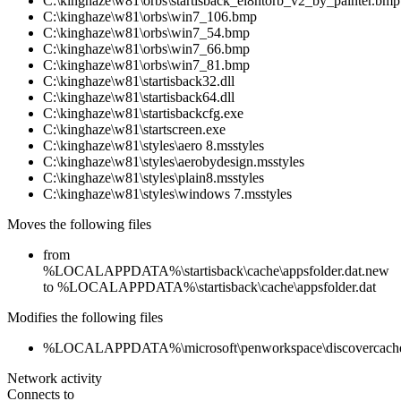
C:\kinghaze\w81\orbs\startisback_ei8htorb_v2_by_painter.bmp
C:\kinghaze\w81\orbs\win7_106.bmp
C:\kinghaze\w81\orbs\win7_54.bmp
C:\kinghaze\w81\orbs\win7_66.bmp
C:\kinghaze\w81\orbs\win7_81.bmp
C:\kinghaze\w81\startisback32.dll
C:\kinghaze\w81\startisback64.dll
C:\kinghaze\w81\startisbackcfg.exe
C:\kinghaze\w81\startscreen.exe
C:\kinghaze\w81\styles\aero 8.msstyles
C:\kinghaze\w81\styles\aerobydesign.msstyles
C:\kinghaze\w81\styles\plain8.msstyles
C:\kinghaze\w81\styles\windows 7.msstyles
Moves the following files
from
%LOCALAPPDATA%\startisback\cache\appsfolder.dat.new
to %LOCALAPPDATA%\startisback\cache\appsfolder.dat
Modifies the following files
%LOCALAPPDATA%\microsoft\penworkspace\discovercache
Network activity
Connects to