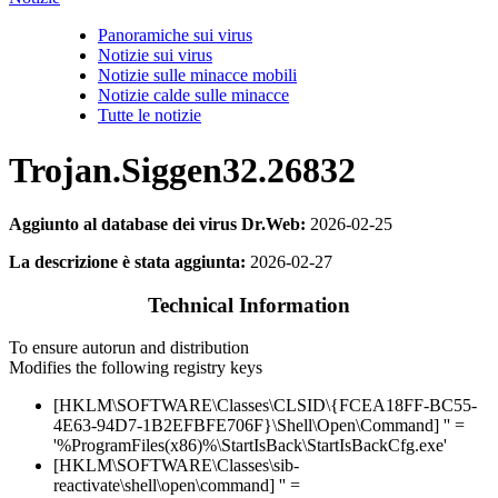
Panoramiche sui virus
Notizie sui virus
Notizie sulle minacce mobili
Notizie calde sulle minacce
Tutte le notizie
Trojan.Siggen32.26832
Aggiunto al database dei virus Dr.Web:
2026-02-25
La descrizione è stata aggiunta:
2026-02-27
Technical Information
To ensure autorun and distribution
Modifies the following registry keys
[HKLM\SOFTWARE\Classes\CLSID\{FCEA18FF-BC55-
4E63-94D7-1B2EFBFE706F}\Shell\Open\Command] '' =
'%ProgramFiles(x86)%\StartIsBack\StartIsBackCfg.exe'
[HKLM\SOFTWARE\Classes\sib-
reactivate\shell\open\command] '' =