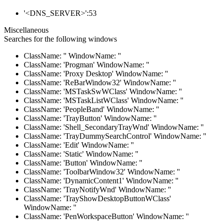
'<DNS_SERVER>':53
Miscellaneous
Searches for the following windows
ClassName: '' WindowName: ''
ClassName: 'Progman' WindowName: ''
ClassName: 'Proxy Desktop' WindowName: ''
ClassName: 'ReBarWindow32' WindowName: ''
ClassName: 'MSTaskSwWClass' WindowName: ''
ClassName: 'MSTaskListWClass' WindowName: ''
ClassName: 'PeopleBand' WindowName: ''
ClassName: 'TrayButton' WindowName: ''
ClassName: 'Shell_SecondaryTrayWnd' WindowName: ''
ClassName: 'TrayDummySearchControl' WindowName: ''
ClassName: 'Edit' WindowName: ''
ClassName: 'Static' WindowName: ''
ClassName: 'Button' WindowName: ''
ClassName: 'ToolbarWindow32' WindowName: ''
ClassName: 'DynamicContent1' WindowName: ''
ClassName: 'TrayNotifyWnd' WindowName: ''
ClassName: 'TrayShowDesktopButtonWClass'
WindowName: ''
ClassName: 'PenWorkspaceButton' WindowName: ''