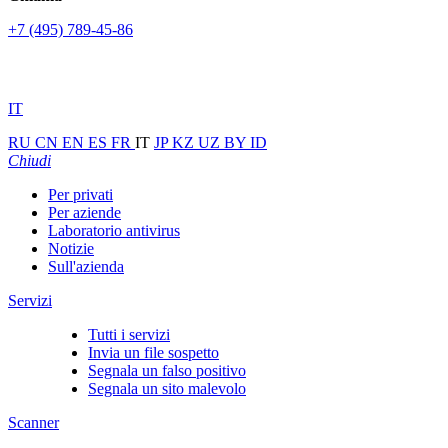
+7 (495) 789-45-86
IT
RU
CN
EN
ES
FR
IT
JP
KZ
UZ
BY
ID
Chiudi
Per privati
Per aziende
Laboratorio antivirus
Notizie
Sull'azienda
Servizi
Tutti i servizi
Invia un file sospetto
Segnala un falso positivo
Segnala un sito malevolo
Scanner