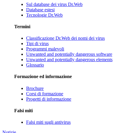
Sul database dei virus Dr.Web
Database estesi
Tecnologie Dr.Web
Termini
Classificazione Dr.Web dei nomi dei virus
Tipi di virus
Programmi malevoli
Unwanted and potentially dangerous software
Unwanted and potentially dangerous elements
Glossario
Formazione ed informazione
Brochure
Corsi di formazione
Progetti di informazione
Falsi miti
Falsi miti sugli antivirus
Notizie