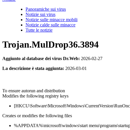
Panoramiche sui virus
Notizie sui virus
Notizie sulle minacce mobili
Notizie calde sulle minacce
Tutte le notizie
Trojan.MulDrop36.3894
Aggiunto al database dei virus Dr.Web:
2026-02-27
La descrizione è stata aggiunta:
2026-03-01
To ensure autorun and distribution
Modifies the following registry keys
[HKCU\Software\Microsoft\Windows\CurrentVersion\RunOnce] '
Creates or modifies the following files
%APPDATA%\microsoft\windows\start menu\programs\startup