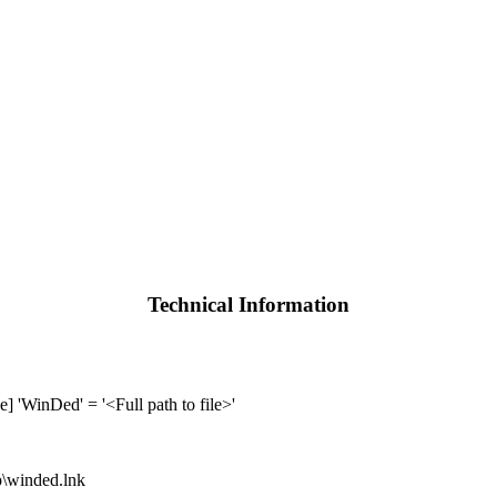
Technical Information
WinDed' = '<Full path to file>'
\winded.lnk