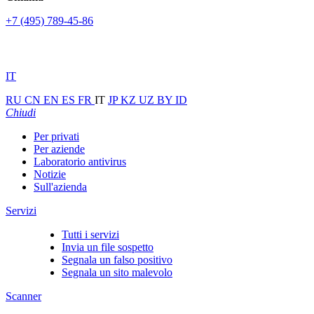
+7 (495) 789-45-86
IT
RU
CN
EN
ES
FR
IT
JP
KZ
UZ
BY
ID
Chiudi
Per privati
Per aziende
Laboratorio antivirus
Notizie
Sull'azienda
Servizi
Tutti i servizi
Invia un file sospetto
Segnala un falso positivo
Segnala un sito malevolo
Scanner