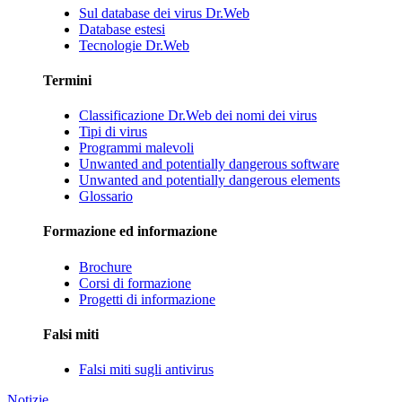
Sul database dei virus Dr.Web
Database estesi
Tecnologie Dr.Web
Termini
Classificazione Dr.Web dei nomi dei virus
Tipi di virus
Programmi malevoli
Unwanted and potentially dangerous software
Unwanted and potentially dangerous elements
Glossario
Formazione ed informazione
Brochure
Corsi di formazione
Progetti di informazione
Falsi miti
Falsi miti sugli antivirus
Notizie