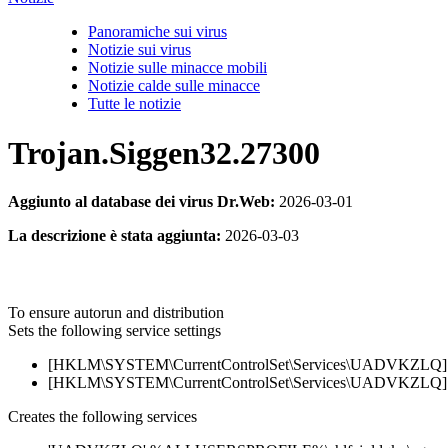
Panoramiche sui virus
Notizie sui virus
Notizie sulle minacce mobili
Notizie calde sulle minacce
Tutte le notizie
Trojan.Siggen32.27300
Aggiunto al database dei virus Dr.Web:
2026-03-01
La descrizione è stata aggiunta:
2026-03-03
To ensure autorun and distribution
Sets the following service settings
[HKLM\SYSTEM\CurrentControlSet\Services\UADVKZLQ] 'St
[HKLM\SYSTEM\CurrentControlSet\Services\UADVKZLQ] '
Creates the following services