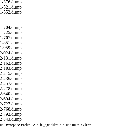
21-376.dump
21-521.dump
21-552.dump
21-704.dump
21-725.dump
21-767.dump
21-851.dump
21-959.dump
22-024.dump
22-131.dump
22-162.dump
22-183.dump
22-215.dump
22-236.dump
22-257.dump
22-278.dump
22-640.dump
22-694.dump
22-727.dump
22-768.dump
22-792.dump
22-843.dump
dows\powershell\startupprofiledata-noninteractive