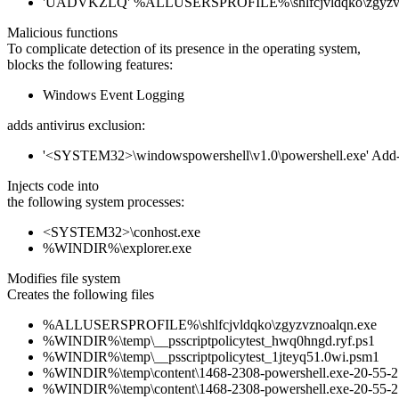
'UADVKZLQ' %ALLUSERSPROFILE%\shlfcjvldqko\zgyzvz
Malicious functions
To complicate detection of its presence in the operating system,
blocks the following features:
Windows Event Logging
adds antivirus exclusion:
'<SYSTEM32>\windowspowershell\v1.0\powershell.exe' Add-Mp
Injects code into
the following system processes:
<SYSTEM32>\conhost.exe
%WINDIR%\explorer.exe
Modifies file system
Creates the following files
%ALLUSERSPROFILE%\shlfcjvldqko\zgyzvznoalqn.exe
%WINDIR%\temp\__psscriptpolicytest_hwq0hngd.ryf.ps1
%WINDIR%\temp\__psscriptpolicytest_1jteyq51.0wi.psm1
%WINDIR%\temp\content\1468-2308-powershell.exe-20-55-
%WINDIR%\temp\content\1468-2308-powershell.exe-20-55-