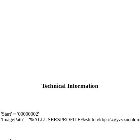
Technical Information
art' = '00000002'
ImagePath' = '%ALLUSERSPROFILE%\shlfcjvldqko\zgyzvznoalqn.