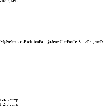
noalqn.exe
Preference -ExclusionPath @($env:UserProfile, $env:ProgramData) -
21-026.dump
21-278.dump