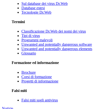
Sul database dei virus Dr.Web
Database estesi
Tecnologie Dr.Web
Termini
Classificazione Dr.Web dei nomi dei virus
Tipi di virus
Programmi malevoli
Unwanted and potentially dangerous software
Unwanted and potentially dangerous elements
Glossario
Formazione ed informazione
Brochure
Corsi di formazione
Progetti di informazione
Falsi miti
Falsi miti sugli antivirus
Notizie