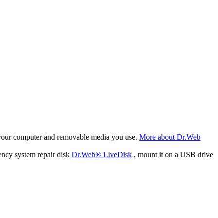
f your computer and removable media you use.
More about Dr.Web
ency system repair disk
Dr.Web® LiveDisk
, mount it on a USB drive