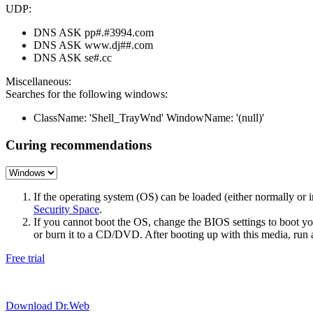
UDP:
DNS ASK pp#.#3994.com
DNS ASK www.dj##.com
DNS ASK se#.cc
Miscellaneous:
Searches for the following windows:
ClassName: 'Shell_TrayWnd' WindowName: '(null)'
Curing recommendations
If the operating system (OS) can be loaded (either normally o
Security Space
.
If you cannot boot the OS, change the BIOS settings to boot 
or burn it to a CD/DVD. After booting up with this media, run a 
Free trial
Download Dr.Web