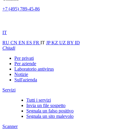
+7 (495) 789-45-86
IT
RU
CN
EN
ES
FR
IT
JP
KZ
UZ
BY
ID
Chiudi
Per privati
Per aziende
Laboratorio antivirus
Notizie
Sull'azienda
Servizi
Tutti i servizi
Invia un file sospetto
Segnala un falso positivo
Segnala un sito malevolo
Scanner