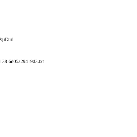
Г.url
8-6d05a29419d3.txt