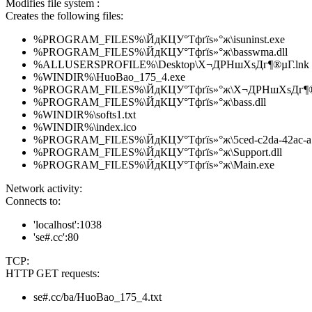
Modifies file system :
Creates the following files:
%PROGRAM_FILES%\ЙдКЦУ°Тфґїѕ»°ж\isuninst.exe
%PROGRAM_FILES%\ЙдКЦУ°Тфґїѕ»°ж\basswma.dll
%ALLUSERSPROFILE%\Desktop\Х¬ДРНшХѕДг¶®µГ.lnk
%WINDIR%\HuoBao_175_4.exe
%PROGRAM_FILES%\ЙдКЦУ°Тфґїѕ»°ж\Х¬ДРНшХѕДг¶®µ
%PROGRAM_FILES%\ЙдКЦУ°Тфґїѕ»°ж\bass.dll
%WINDIR%\softs1.txt
%WINDIR%\index.ico
%PROGRAM_FILES%\ЙдКЦУ°Тфґїѕ»°ж\5ced-c2da-42ac-a13
%PROGRAM_FILES%\ЙдКЦУ°Тфґїѕ»°ж\Support.dll
%PROGRAM_FILES%\ЙдКЦУ°Тфґїѕ»°ж\Main.exe
Network activity:
Connects to:
'localhost':1038
'se#.cc':80
TCP:
HTTP GET requests:
se#.cc/ba/HuoBao_175_4.txt