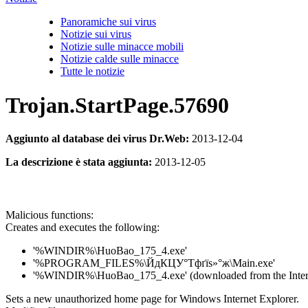
Panoramiche sui virus
Notizie sui virus
Notizie sulle minacce mobili
Notizie calde sulle minacce
Tutte le notizie
Trojan.StartPage.57690
Aggiunto al database dei virus Dr.Web:
2013-12-04
La descrizione è stata aggiunta:
2013-12-05
Malicious functions:
Creates and executes the following:
'%WINDIR%\HuoBao_175_4.exe'
'%PROGRAM_FILES%\ЙдКЦУ°Тфґїѕ»°ж\Main.exe'
'%WINDIR%\HuoBao_175_4.exe' (downloaded from the Inter
Sets a new unauthorized home page for Windows Internet Explorer.