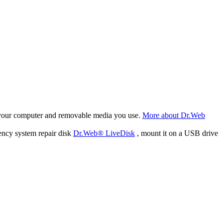
f your computer and removable media you use.
More about Dr.Web
ency system repair disk
Dr.Web® LiveDisk
, mount it on a USB drive