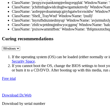
ClassName: 'jiezpyzwpanknmpjeelnqyeqqfak' WindowName: 
ClassName: 'jchifmfugkwidcdngbwrgamukmvdy' WindowName
ClassName: 'aofreppvdoammajcgiryhgatwbxvnoldw' WindowNam
ClassName: 'Shell_TrayWnd' WindowName: '(null)'
ClassName: 'lnyrufhdnzniedmyup' WindowName: 'avjsrmuhxly
ClassName: 'zbifcwprtdmqjmhwyocggmq' WindowName: 'hal
ClassName: 'pxixowammifbstc' WindowName: 'fbfqmsxmxfn
Curing recommendations
If the operating system (OS) can be loaded (either normally o
Security Space
.
If you cannot boot the OS, change the BIOS settings to boot 
or burn it to a CD/DVD. After booting up with this media, run a 
Free trial
Download Dr.Web
Download by serial number