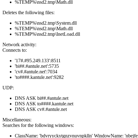
%TEMP%\nsd2.tmp\Math.dll
Deletes the following files:
%TEMP%\nsd2.tmp\System.dll
%TEMP%\nsd2.tmp\Math.dll
%TEMP%\nsd2.tmp\InetLoad.dll
Network activity:
Connects to:
'17#.#95.249.133':8511
'bi##.#antule.net':5735
'cv#.#antule.net':7034
'to####.kantule.net':9282
UDP:
DNS ASK bi##.#antule.net
DNS ASK to####.kantule.net
DNS ASK cv#.#antule.net
Miscellaneous:
Searches for the following windows:
ClassName: 'bdvryyckytgnzvnuvnpklln' WindowName: 'nbejfe