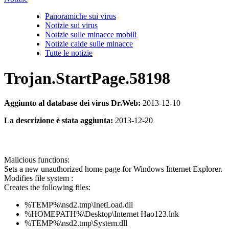
Panoramiche sui virus
Notizie sui virus
Notizie sulle minacce mobili
Notizie calde sulle minacce
Tutte le notizie
Trojan.StartPage.58198
Aggiunto al database dei virus Dr.Web:
2013-12-10
La descrizione è stata aggiunta:
2013-12-20
Malicious functions:
Sets a new unauthorized home page for Windows Internet Explorer.
Modifies file system :
Creates the following files:
%TEMP%\nsd2.tmp\InetLoad.dll
%HOMEPATH%\Desktop\Internet Hao123.lnk
%TEMP%\nsd2.tmp\System.dll