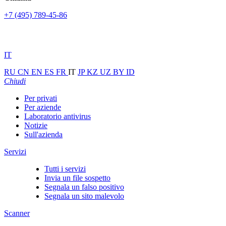
+7 (495) 789-45-86
IT
RU
CN
EN
ES
FR
IT
JP
KZ
UZ
BY
ID
Chiudi
Per privati
Per aziende
Laboratorio antivirus
Notizie
Sull'azienda
Servizi
Tutti i servizi
Invia un file sospetto
Segnala un falso positivo
Segnala un sito malevolo
Scanner