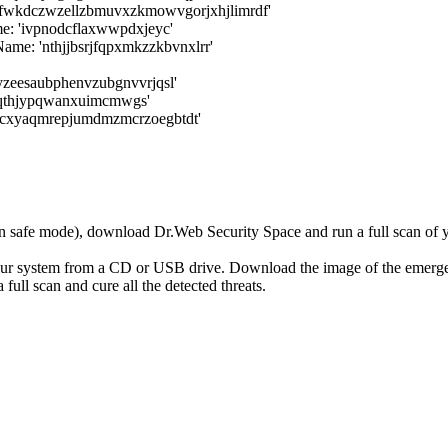
'fwkdczwzellzbmuvxzkmowvgorjxhjlimrdf'
: 'ivpnodcflaxwwpdxjeyc'
e: 'nthjjbsrjfqpxmkzzkbvnxlrr'
zeesaubphenvzubgnvvrjqsl'
qthjypqwanxuimcmwgs'
qcxyaqmrepjumdmzmcrzoegbtdt'
r in safe mode), download Dr.Web Security Space and run a full scan o
your system from a CD or USB drive. Download the image of the emerg
full scan and cure all the detected threats.