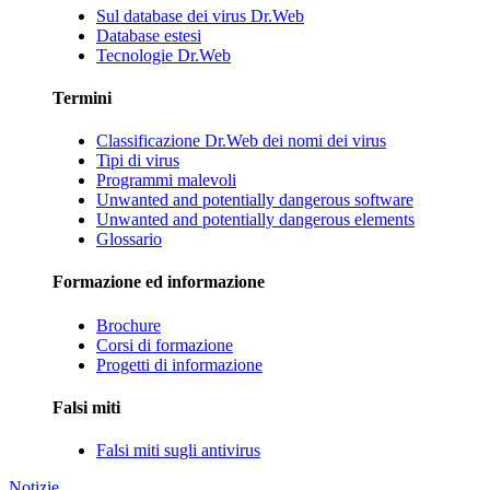
Sul database dei virus Dr.Web
Database estesi
Tecnologie Dr.Web
Termini
Classificazione Dr.Web dei nomi dei virus
Tipi di virus
Programmi malevoli
Unwanted and potentially dangerous software
Unwanted and potentially dangerous elements
Glossario
Formazione ed informazione
Brochure
Corsi di formazione
Progetti di informazione
Falsi miti
Falsi miti sugli antivirus
Notizie