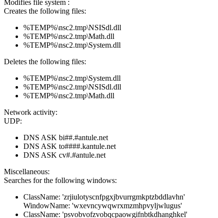
Modifies file system :
Creates the following files:
%TEMP%\nsc2.tmp\NSISdl.dll
%TEMP%\nsc2.tmp\Math.dll
%TEMP%\nsc2.tmp\System.dll
Deletes the following files:
%TEMP%\nsc2.tmp\System.dll
%TEMP%\nsc2.tmp\NSISdl.dll
%TEMP%\nsc2.tmp\Math.dll
Network activity:
UDP:
DNS ASK bi##.#antule.net
DNS ASK to####.kantule.net
DNS ASK cv#.#antule.net
Miscellaneous:
Searches for the following windows:
ClassName: 'zrjiulotyscnfpgxjbvurrgmkptzbddlavhn'
WindowName: 'wxevncywqwrxmzmhpvyljwlugus'
ClassName: 'psvobvofzvobqcpaowgifnbtkdhanghkel'