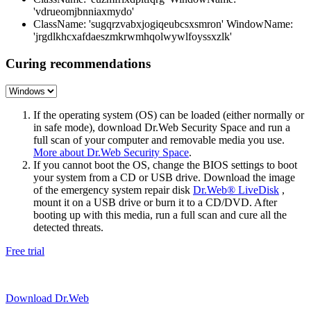
'vdrueomjbnniaxmydo'
ClassName: 'sugqrzvabxjogiqeubcsxsmron' WindowName:
'jrgdlkhcxafdaeszmkrwmhqolwywlfoyssxzlk'
Curing recommendations
If the operating system (OS) can be loaded (either normally or
in safe mode), download Dr.Web Security Space and run a
full scan of your computer and removable media you use.
More about Dr.Web Security Space
.
If you cannot boot the OS, change the BIOS settings to boot
your system from a CD or USB drive. Download the image
of the emergency system repair disk
Dr.Web® LiveDisk
,
mount it on a USB drive or burn it to a CD/DVD. After
booting up with this media, run a full scan and cure all the
detected threats.
Free trial
Download Dr.Web