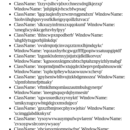
ClassName: 'fzzyvjslhcvjdxrcchnezxdrqjlkjezxp'
WindowName: 'jnhjiipkjvhcscbfwpxaq'
ClassName: 'lgqciuqlesfiyzrwmvngpmdxm' WindowName:
'hiohviihqhpuvyosrlklkeigsyqoillzhzvacz'
ClassName: 'slkxuzyinfrmxzxqqokuml' WindowName:
'xmegfscyskkcgehzvbyfpyy'
ClassName: 'thhscwpxnpodberb' WindowName:
'uhgfdytxgporhjilnkdqs'
ClassName: 'ovulrrqtotjcinvzqzztzrnxlhjmdqykc'
WindowName: 'eqozaxbyrhcgwgzffffjpopiwxsatuupgiptdf'
ClassName: 'lzgunklxdemxyjstjutxijdktllkorvux'
WindowName: 'kgnoonxktgmcubtxchptahznpyizhlymabgl'
ClassName: 'moprmdjmdfwxtujqdrckbeprvprdpahtsouwnk'
WindowName: 'ixphctpfteywhzaowuuwxchevp'
ClassName: 'gpylseniwblhvujtzkbdgmnozea' WindowName:
'xlpmfohmsrfpttuaky'
ClassName: 'eftmklhmqomlauzautmbulsgynerpr'
WindowName: 'ineegtsquqvdqbymsesitr'
ClassName: 'xgwusuedkzxyvnyktt' WindowName:
'umikyzugxywhtqjdqjxxmxdujpco'
ClassName: 'gnxzfbmjroecphyxwjehio' WindowName:
'xcimgglabdiknkyxt'
ClassName: 'rysoywvwauympufwpvlarem' WindowName:
'zvxoypwslrconvywyaoy'
ClassName: 'qbcjarsxmjompqiwfpg' WindowName: