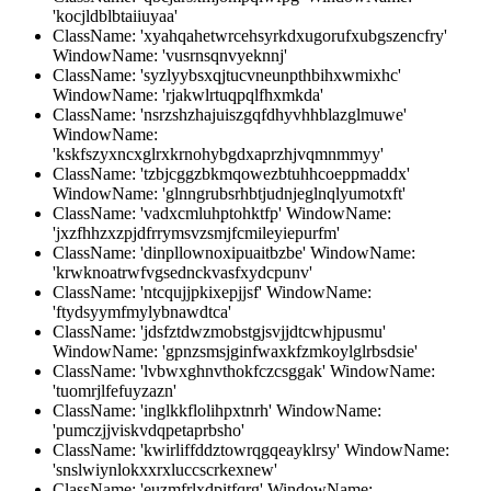
'kocjldblbtaiiuyaa'
ClassName: 'xyahqahetwrcehsyrkdxugorufxubgszencfry'
WindowName: 'vusrnsqnvyeknnj'
ClassName: 'syzlyybsxqjtucvneunpthbihxwmixhc'
WindowName: 'rjakwlrtuqpqlfhxmkda'
ClassName: 'nsrzshzhajuiszgqfdhyvhhblazglmuwe'
WindowName:
'kskfszyxncxglrxkrnohybgdxaprzhjvqmnmmyy'
ClassName: 'tzbjcggzbkmqowezbtuhhcoeppmaddx'
WindowName: 'glnngrubsrhbtjudnjeglnqlyumotxft'
ClassName: 'vadxcmluhptohktfp' WindowName:
'jxzfhhzxzpjdfrrymsvzsmjfcmileyiepurfm'
ClassName: 'dinpllownoxipuaitbzbe' WindowName:
'krwknoatrwfvgsednckvasfxydcpunv'
ClassName: 'ntcqujjpkixepjjsf' WindowName:
'ftydsyymfmylybnawdtca'
ClassName: 'jdsfztdwzmobstgjsvjjdtcwhjpusmu'
WindowName: 'gpnzsmsjginfwaxkfzmkoylglrbsdsie'
ClassName: 'lvbwxghnvthokfczcsggak' WindowName:
'tuomrjlfefuyzazn'
ClassName: 'inglkkflolihpxtnrh' WindowName:
'pumczjjviskvdqpetaprbsho'
ClassName: 'kwirliffddztowrqgqeayklrsy' WindowName:
'snslwiynlokxxrxluccscrkexnew'
ClassName: 'euzmfrlxdpitfqrg' WindowName: