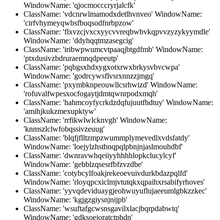
WindowName: 'qjocmocccryrjalcfk'
ClassName: 'vdcnrwlmamodxdetlhvnveo' WindowName:
'cirfvhymeyqwbsfbuqsodfnrbpzow'
ClassName: 'flxvzcjvxcxyycvvreqbwbvkqpvvzyzykyymdle'
WindowName: 'ddyhqqtmzasegcig'
ClassName: 'iribwpwumcvtpaaqjbtgdfmb' WindowName:
'ptxdusivzbdruraemnqdpeeutp'
ClassName: 'pqbgsxhdxygxotxrwxbrkysvbvcwpa'
WindowName: 'godrcywsflvsrxnnzzjmgq'
ClassName: 'pxymbknpeouwllcsrhwizd' WindowName:
'rofuvalfwpesxocfogaytjdmtqwnrpodxmqh'
ClassName: 'hahmcoyfycrkdzdqfujuutfhdtuy' WindowName:
'amihjkukzmexupktyw'
ClassName: 'rrfikwlwlcknvgh' WindowName:
'knmszlclwfobqssivzeuug'
ClassName: 'blqfjflltzmpzwummplymevedlxvdsfatdy'
WindowName: 'loejylzhstbnqpqlpbnjnjaslmouhdbf'
ClassName: 'dwnravwhqeiiyyhhhhlopkclucylcyf'
WindowName: 'gebblzqsesrfbfzvzdbe'
ClassName: 'cotybcylfoakjrekeoevuivdurkbdazpqlfd'
WindowName: 'rloyqpcxiclmjvtutqkxqpaihxrsabifyrhoves'
ClassName: 'yyvqdeviduaygjeohwuyuflujaeeumlgbkzzkec'
WindowName: 'kgjgzgiysnjnijpb'
ClassName: 'wsuftafgcwsnsgavilxlacjbqrpdabwtq'
WindowName: 'gdksoejoratctphdn'