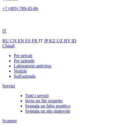
+7 (495) 789-45-86
IT
RU
CN
EN
ES
FR
IT
JP
KZ
UZ
BY
ID
Chiudi
Per privati
Per aziende
Laboratorio antivirus
Notizie
Sull'azienda
Servizi
Tutti i servizi
Invia un file sospetto
Segnala un falso positivo
Segnala un sito malevolo
Scanner