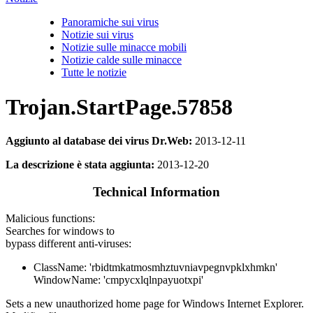
Panoramiche sui virus
Notizie sui virus
Notizie sulle minacce mobili
Notizie calde sulle minacce
Tutte le notizie
Trojan.StartPage.57858
Aggiunto al database dei virus Dr.Web:
2013-12-11
La descrizione è stata aggiunta:
2013-12-20
Technical Information
Malicious functions:
Searches for windows to
bypass different anti-viruses:
ClassName: 'rbidtmkatmosmhztuvniavpegnvpklxhmkn'
WindowName: 'cmpycxlqlnpayuotxpi'
Sets a new unauthorized home page for Windows Internet Explorer.