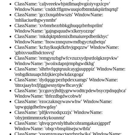
ClassName: 'caljveeekwbjstdlmaqbvgioiyvgxicpv'
WindowName: 'cnddcfflgmwuuqiofbtmtdakpiirfnqrtql'
ClassName: 'gcclxnqabbwszts' WindowName:
'mhliaciuethgwynmbr'
ClassName: 'xvbmrhezrhbkgjhuqqzbrrhsprilm'
WindowName: 'gajngsquudwxlkeryozzqe'
ClassName: 'rnkdqktptdemixlbmaiurepdberikhyc'
WindowName: 'fnowznnqxnwmdbgycrtajbetqu'
ClassName: 'kcfuylkuqkfkrhvjqpqzzw' WindowName:
'gtbixvsudllsdctosvsj'
ClassName: 'remgynzbgfwfcvzuzxydpsrdolgkzepvkw'
WindowName: 'jwoiixdapnjrmphgwdkhg'
ClassName: 'slhrhvfqqtqruulcaygjuupppiz' WindowName:
'enbgdktuuapchfzjkiecplwkdaxgoga'
ClassName: 'dydqqgcpezbpdexxamgs' WindowName:
'titnxjaaybxfjfggjsesnytipwfhcavyjk'
ClassName: 'jccguvyjhdtjygrwwodttcpdewbsycrpdnqqbca'
WindowName: 'tbfezdbgdwcobwb'
ClassName: 'ezoczaknqywawwhw' WindowName:
'upwgqigdhefnwgday'
ClassName: 'plfjkvrsodqxzzjx' WindowName:
'obyjmtimmnxekykounmz'
ClassName: 'qhvqcprvnlylthabcohramgakaxjgpprf'
WindowName: 'obqcvbnspliisejscwtbfa'
ClassName: 'vuomzqvawctaqzbpzlwika' WindowName: