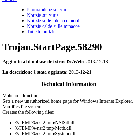
Panoramiche sui virus
Notizie sui virus
Notizie sulle minacce mobili
Notizie calde sulle minacce
Tutte le notizie
Trojan.StartPage.58290
Aggiunto al database dei virus Dr.Web:
2013-12-18
La descrizione è stata aggiunta:
2013-12-21
Technical Information
Malicious functions:
Sets a new unauthorized home page for Windows Internet Explorer.
Modifies file system :
Creates the following files:
%TEMP%\nsr2.tmp\NSISdl.dll
%TEMP%\nsr2.tmp\Math.dll
%TEMP%\nsr2.tmp\System.dll