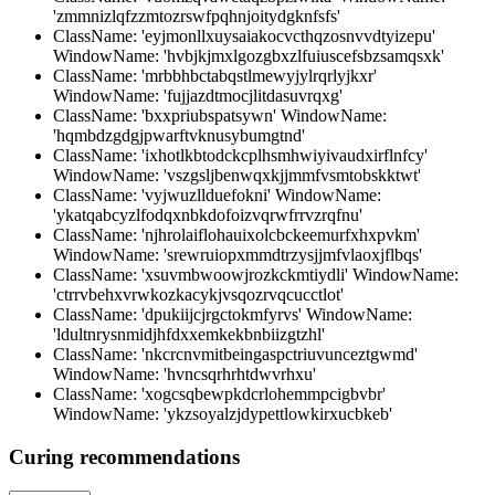
'zmmnizlqfzzmtozrswfpqhnjoitydgknfsfs'
ClassName: 'eyjmonllxuysaiakocvcthqzosnvvdtyizepu'
WindowName: 'hvbjkjmxlgozgbxzlfuiuscefsbzsamqsxk'
ClassName: 'mrbbhbctabqstlmewyjylrqrlyjkxr'
WindowName: 'fujjazdtmocjlitdasuvrqxg'
ClassName: 'bxxpriubspatsywn' WindowName:
'hqmbdzgdgjpwarftvknusybumgtnd'
ClassName: 'ixhotlkbtodckcplhsmhwiyivaudxirflnfcy'
WindowName: 'vszgsljbenwqxkjjmmfvsmtobskktwt'
ClassName: 'vyjwuzllduefokni' WindowName:
'ykatqabcyzlfodqxnbkdofoizvqrwfrrvzrqfnu'
ClassName: 'njhrolaiflohauixolcbckeemurfxhxpvkm'
WindowName: 'srewruiopxmmdtrzysjjmfvlaoxjflbqs'
ClassName: 'xsuvmbwoowjrozkckmtiydli' WindowName:
'ctrrvbehxvrwkozkacykjvsqozrvqcucctlot'
ClassName: 'dpukiijcjrgctokmfyrvs' WindowName:
'ldultnrysnmidjhfdxxemkekbnbiizgtzhl'
ClassName: 'nkcrcnvmitbeingaspctriuvunceztgwmd'
WindowName: 'hvncsqrhrhtdwvrhxu'
ClassName: 'xogcsqbewpkdcrlohemmpcigbvbr'
WindowName: 'ykzsoyalzjdypettlowkirxucbkeb'
Curing recommendations