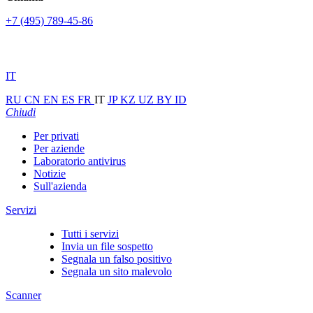
+7 (495) 789-45-86
IT
RU
CN
EN
ES
FR
IT
JP
KZ
UZ
BY
ID
Chiudi
Per privati
Per aziende
Laboratorio antivirus
Notizie
Sull'azienda
Servizi
Tutti i servizi
Invia un file sospetto
Segnala un falso positivo
Segnala un sito malevolo
Scanner