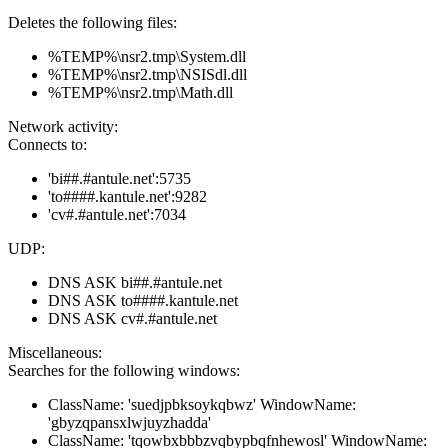
Deletes the following files:
%TEMP%\nsr2.tmp\System.dll
%TEMP%\nsr2.tmp\NSISdl.dll
%TEMP%\nsr2.tmp\Math.dll
Network activity:
Connects to:
'bi##.#antule.net':5735
'to####.kantule.net':9282
'cv#.#antule.net':7034
UDP:
DNS ASK bi##.#antule.net
DNS ASK to####.kantule.net
DNS ASK cv#.#antule.net
Miscellaneous:
Searches for the following windows:
ClassName: 'suedjpbksoykqbwz' WindowName:
'gbyzqpansxlwjuyzhadda'
ClassName: 'tqowbxbbbzvqbypbqfnhewosl' WindowName: