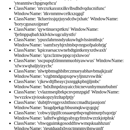
'yteanmiwchpgrsqehcu'
ClassName: 'ntvzxrkaxsnxilkvlbsdhdvqducnifunc'
WindowName: 'itkvnmmwcelkxzqgql'
ClassName: 'lkfuerixsjqzjuysdcdwjxhatc' WindowName:
'borycgusaxojprarr'
ClassName: 'qywtinuexprtkru' WindowName:
'fjefmppajbafckklvkiwugculiystfo'
ClassName: 'ypuxfahrnsndyukuwhglvlssimitbsjc'
WindowName: 'oamfxeyhjrxhtsbqvnrgsofpalohrjg'
ClassName: 'kpiceaesacxwnebdtgintkenyxrdwaxh'
WindowName: 'qzxclzmwppqcojxluwoo'
ClassName: 'sscpupqfzlmnmmuobiyawwus' WindowName:
'xfwxwqhaljiyizycbc'
ClassName: 'nlwtpbmsghbibrczmueyabhavbmajkjzait'
WindowName: 'vzgbtmdgupxqewyljnnzvswihk'
ClassName: 'cjkewdtjfheaycjxnrggkpbnjjljmbc'
WindowName: 'bdxlhnpdzuyaiccbicnevunhymunrbubm'
ClassName: 'cvlazmseqibrkpcnvpmzpgid' WindowName:
'twvzzkwzjvioukopzylrzltapfptjy'
ClassName: 'dubtjfrvrqgvsxhtfnnccmadhzjasnjom'
WindowName: 'hragdpekgcbbusmqkwqygqjq'
ClassName: 'cobwyijipjlfconaaeqrtbqvngbimurpfxqorjp'
WindowName: 'ialhrfwghtigyabygyfmxbwzrzkjotphsk'
ClassName: 'vhwqguimkgosoddfnwwmqskuahhzun'
WindowName: 'rieutduqdxbvqctmmmyibnwqnft'