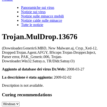
Panoramiche sui virus
Notizie sui virus
Notizie sulle minacce mobili
Notizie calde sulle minacce
Tutte le notizie
Trojan.MulDrop.13676
(Downloader.Generic6.MBD, New Malware.aj, Cryp_Xed-12,
Dropped:Trojan.Agent.AFGY, BScope.Trojan-Dropper.Inject,
Parser error, PAK_Generic.006, Trojan-
Downloader.Win32.Satray.o, TR/Dldr.Satray.O)
Aggiunto al database dei virus Dr.Web:
2008-03-27
La descrizione è stata aggiunta:
2009-02-02
Description is not available.
Curing recommendations