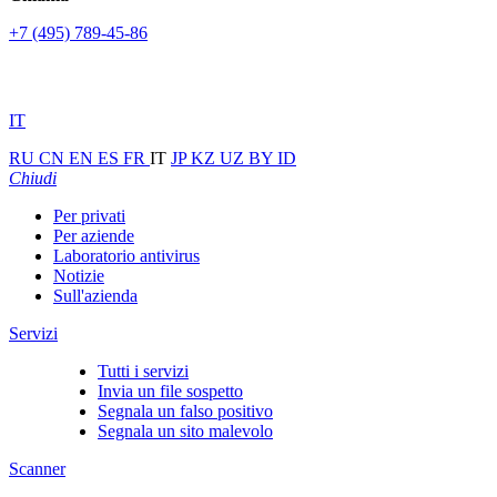
+7 (495) 789-45-86
IT
RU
CN
EN
ES
FR
IT
JP
KZ
UZ
BY
ID
Chiudi
Per privati
Per aziende
Laboratorio antivirus
Notizie
Sull'azienda
Servizi
Tutti i servizi
Invia un file sospetto
Segnala un falso positivo
Segnala un sito malevolo
Scanner