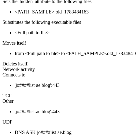
Sets the 'hidden' attribute to the following files
<PATH_SAMPLE>.old_1783484163
Substitutes the following executable files
<Full path to file>
Moves itself
from <Full path to file> to <PATH_SAMPLE>.old_17834841
Deletes itself.
Network activity
Connects to
'jo####list-ae.blog':443
TCP
Other
'jo####list-ae.blog':443
UDP
DNS ASK jo####list-ae.blog