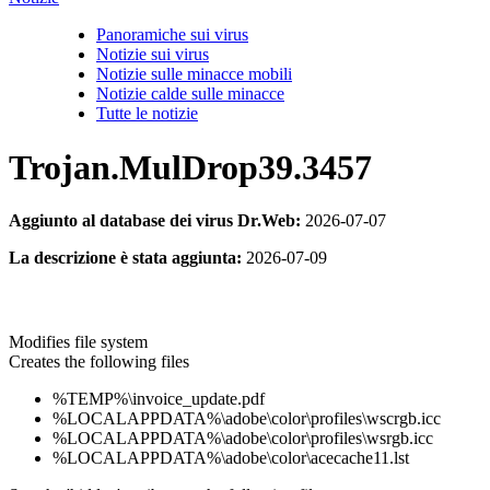
Panoramiche sui virus
Notizie sui virus
Notizie sulle minacce mobili
Notizie calde sulle minacce
Tutte le notizie
Trojan.MulDrop39.3457
Aggiunto al database dei virus Dr.Web:
2026-07-07
La descrizione è stata aggiunta:
2026-07-09
Modifies file system
Creates the following files
%TEMP%\invoice_update.pdf
%LOCALAPPDATA%\adobe\color\profiles\wscrgb.icc
%LOCALAPPDATA%\adobe\color\profiles\wsrgb.icc
%LOCALAPPDATA%\adobe\color\acecache11.lst