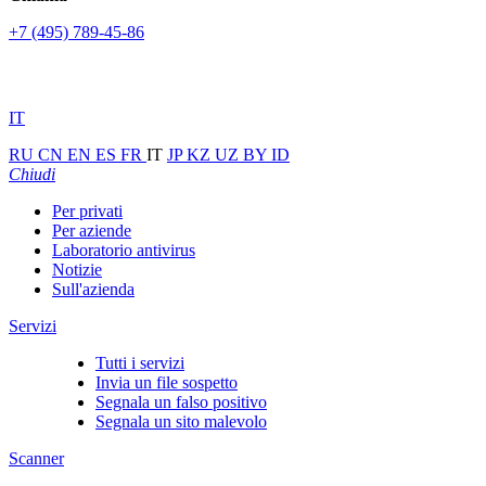
+7 (495) 789-45-86
IT
RU
CN
EN
ES
FR
IT
JP
KZ
UZ
BY
ID
Chiudi
Per privati
Per aziende
Laboratorio antivirus
Notizie
Sull'azienda
Servizi
Tutti i servizi
Invia un file sospetto
Segnala un falso positivo
Segnala un sito malevolo
Scanner