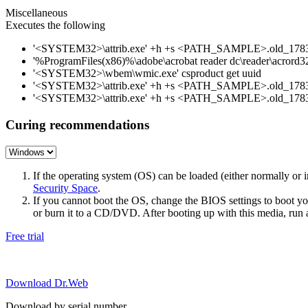
Miscellaneous
Executes the following
'<SYSTEM32>\attrib.exe' +h +s <PATH_SAMPLE>.old_178
'%ProgramFiles(x86)%\adobe\acrobat reader dc\reader\acror
'<SYSTEM32>\wbem\wmic.exe' csproduct get uuid
'<SYSTEM32>\attrib.exe' +h +s <PATH_SAMPLE>.old_178
'<SYSTEM32>\attrib.exe' +h +s <PATH_SAMPLE>.old_178
Curing recommendations
If the operating system (OS) can be loaded (either normally o
Security Space
.
If you cannot boot the OS, change the BIOS settings to boot 
or burn it to a CD/DVD. After booting up with this media, run a 
Free trial
Download Dr.Web
Download by serial number