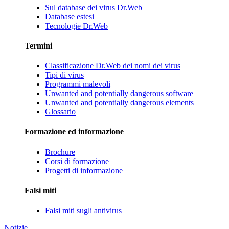
Sul database dei virus Dr.Web
Database estesi
Tecnologie Dr.Web
Termini
Classificazione Dr.Web dei nomi dei virus
Tipi di virus
Programmi malevoli
Unwanted and potentially dangerous software
Unwanted and potentially dangerous elements
Glossario
Formazione ed informazione
Brochure
Corsi di formazione
Progetti di informazione
Falsi miti
Falsi miti sugli antivirus
Notizie