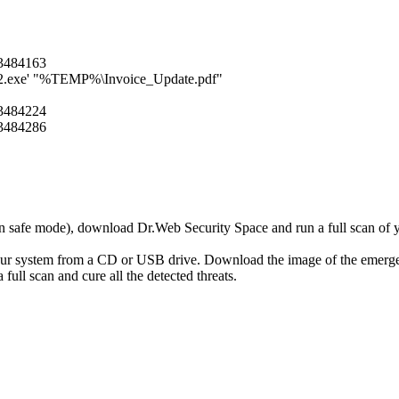
3484163
d32.exe' "%TEMP%\Invoice_Update.pdf"
3484224
3484286
r in safe mode), download Dr.Web Security Space and run a full scan o
your system from a CD or USB drive. Download the image of the emerg
full scan and cure all the detected threats.