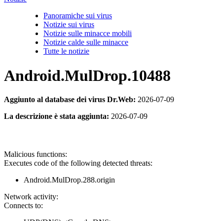
Panoramiche sui virus
Notizie sui virus
Notizie sulle minacce mobili
Notizie calde sulle minacce
Tutte le notizie
Android.MulDrop.10488
Aggiunto al database dei virus Dr.Web:
2026-07-09
La descrizione è stata aggiunta:
2026-07-09
Malicious functions:
Executes code of the following detected threats:
Android.MulDrop.288.origin
Network activity:
Connects to: