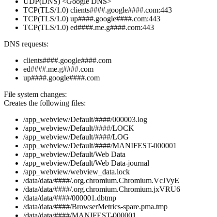
UDP(DNS) <Google DNS>
TCP(TLS/1.0) clients####.google####.com:443
TCP(TLS/1.0) up####.google####.com:443
TCP(TLS/1.0) ed####.me.g####.com:443
DNS requests:
clients####.google####.com
ed####.me.g####.com
up####.google####.com
File system changes:
Creates the following files:
/app_webview/Default/####/000003.log
/app_webview/Default/####/LOCK
/app_webview/Default/####/LOG
/app_webview/Default/####/MANIFEST-000001
/app_webview/Default/Web Data
/app_webview/Default/Web Data-journal
/app_webview/webview_data.lock
/data/data/####/.org.chromium.Chromium.VcJVyE
/data/data/####/.org.chromium.Chromium.jxVRU6
/data/data/####/000001.dbtmp
/data/data/####/BrowserMetrics-spare.pma.tmp
/data/data/####/MANIFEST-000001