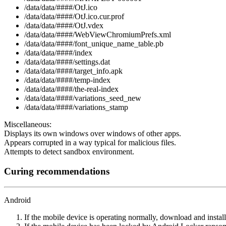
/data/data/####/OtJ.ico
/data/data/####/OtJ.ico.cur.prof
/data/data/####/OtJ.vdex
/data/data/####/WebViewChromiumPrefs.xml
/data/data/####/font_unique_name_table.pb
/data/data/####/index
/data/data/####/settings.dat
/data/data/####/target_info.apk
/data/data/####/temp-index
/data/data/####/the-real-index
/data/data/####/variations_seed_new
/data/data/####/variations_stamp
Miscellaneous:
Displays its own windows over windows of other apps.
Appears corrupted in a way typical for malicious files.
Attempts to detect sandbox environment.
Curing recommendations
Android
If the mobile device is operating normally, download and instal