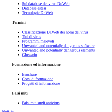
Sul database dei virus Dr.Web
Database estesi
Tecnologie Dr.Web
Termini
Classificazione Dr.Web dei nomi dei virus
Tipi di virus
Programmi malevoli
Unwanted and potentially dangerous software
Unwanted and potentially dangerous elements
Glossario
Formazione ed informazione
Brochure
Corsi di formazione
Progetti di informazione
Falsi miti
Falsi miti sugli antivirus
Notizie