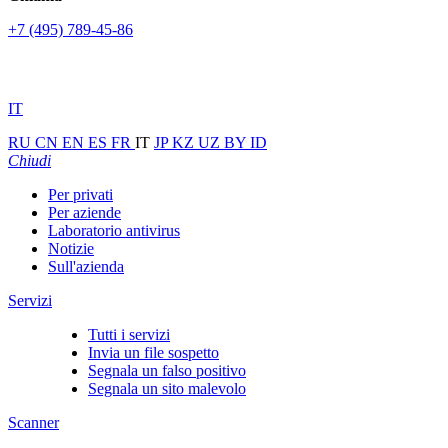
+7 (495) 789-45-86
IT
RU
CN
EN
ES
FR
IT
JP
KZ
UZ
BY
ID
Chiudi
Per privati
Per aziende
Laboratorio antivirus
Notizie
Sull'azienda
Servizi
Tutti i servizi
Invia un file sospetto
Segnala un falso positivo
Segnala un sito malevolo
Scanner