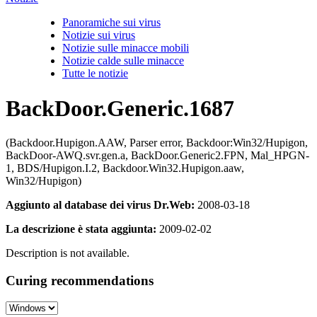
Panoramiche sui virus
Notizie sui virus
Notizie sulle minacce mobili
Notizie calde sulle minacce
Tutte le notizie
BackDoor.Generic.1687
(Backdoor.Hupigon.AAW, Parser error, Backdoor:Win32/Hupigon,
BackDoor-AWQ.svr.gen.a, BackDoor.Generic2.FPN, Mal_HPGN-
1, BDS/Hupigon.I.2, Backdoor.Win32.Hupigon.aaw,
Win32/Hupigon)
Aggiunto al database dei virus Dr.Web:
2008-03-18
La descrizione è stata aggiunta:
2009-02-02
Description is not available.
Curing recommendations