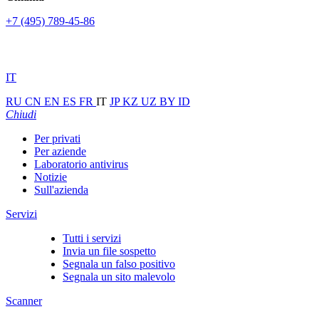
+7 (495) 789-45-86
IT
RU
CN
EN
ES
FR
IT
JP
KZ
UZ
BY
ID
Chiudi
Per privati
Per aziende
Laboratorio antivirus
Notizie
Sull'azienda
Servizi
Tutti i servizi
Invia un file sospetto
Segnala un falso positivo
Segnala un sito malevolo
Scanner