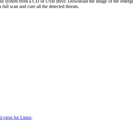
your system from a CD or USB drive. Download the image of the emerg
full scan and cure all the detected threats.
-virus for Linux
.