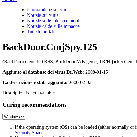
Panoramiche sui virus
Notizie sui virus
Notizie sulle minacce mobili
Notizie calde sulle minacce
Tutte le notizie
BackDoor.CmjSpy.125
(BackDoor.Generic9.BSS, BackDoor-WB.gen.c, TR/Hijacker.Gen, Tr
Aggiunto al database dei virus Dr.Web:
2008-01-15
La descrizione è stata aggiunta:
2009-02-02
Description is not available.
Curing recommendations
If the operating system (OS) can be loaded (either normally o
Security Space
.