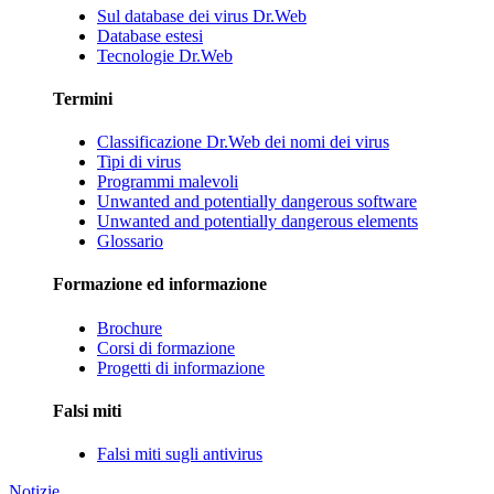
Sul database dei virus Dr.Web
Database estesi
Tecnologie Dr.Web
Termini
Classificazione Dr.Web dei nomi dei virus
Tipi di virus
Programmi malevoli
Unwanted and potentially dangerous software
Unwanted and potentially dangerous elements
Glossario
Formazione ed informazione
Brochure
Corsi di formazione
Progetti di informazione
Falsi miti
Falsi miti sugli antivirus
Notizie