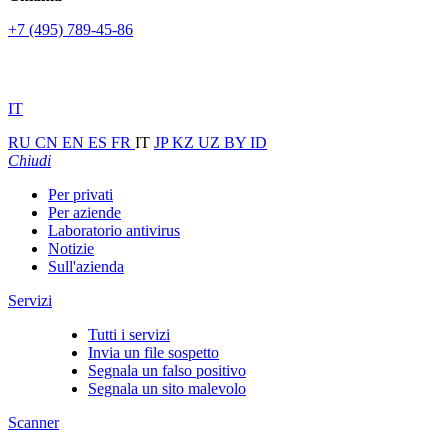
+7 (495) 789-45-86
IT
RU
CN
EN
ES
FR
IT
JP
KZ
UZ
BY
ID
Chiudi
Per privati
Per aziende
Laboratorio antivirus
Notizie
Sull'azienda
Servizi
Tutti i servizi
Invia un file sospetto
Segnala un falso positivo
Segnala un sito malevolo
Scanner