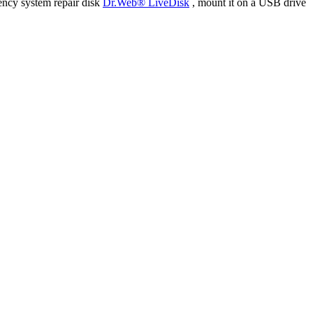
ency system repair disk
Dr.Web® LiveDisk
, mount it on a USB drive