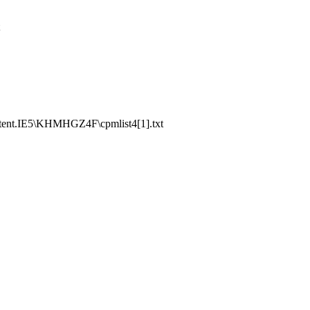
tent.IE5\KHMHGZ4F\cpmlist4[1].txt