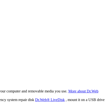
f your computer and removable media you use.
More about Dr.Web
ency system repair disk
Dr.Web® LiveDisk
, mount it on a USB drive