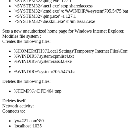
'<SYSTEM32>\ping.exe' 127.1
'<SYSTEM32>\net1.exe' stop sharedaccess
'<SYSTEM32>\cmd.exe' /c %WINDIR%\system\705.5475.bat
'<SYSTEM32>\ping.exe' -a 127.1
'<SYSTEM32>\taskkill.exe' /f /im lass32.exe
Sets a new unauthorized home page for Windows Internet Explorer.
Modifies file system :
Creates the following files:
%HOMEPATH%\Local Settings\Temporary Internet Files\Con
%WINDIR%\system\cpmlist4.txt
%WINDIR%\system\rass32.exe
%WINDIR%\system\705.5475.bat
Deletes the following files:
%TEMP%\~DFD464.tmp
Deletes itself.
Network activity:
Connects to:
'yx##21.com':80
'localhost':1035