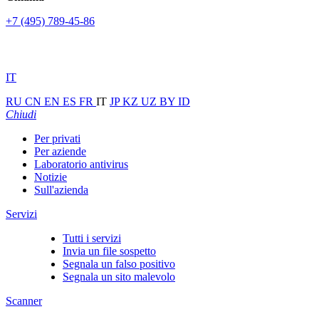
+7 (495) 789-45-86
IT
RU
CN
EN
ES
FR
IT
JP
KZ
UZ
BY
ID
Chiudi
Per privati
Per aziende
Laboratorio antivirus
Notizie
Sull'azienda
Servizi
Tutti i servizi
Invia un file sospetto
Segnala un falso positivo
Segnala un sito malevolo
Scanner