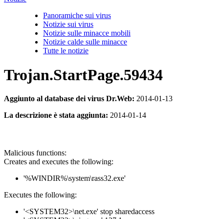
Panoramiche sui virus
Notizie sui virus
Notizie sulle minacce mobili
Notizie calde sulle minacce
Tutte le notizie
Trojan.StartPage.59434
Aggiunto al database dei virus Dr.Web:
2014-01-13
La descrizione è stata aggiunta:
2014-01-14
Malicious functions:
Creates and executes the following:
'%WINDIR%\system\rass32.exe'
Executes the following:
'<SYSTEM32>\net.exe' stop sharedaccess