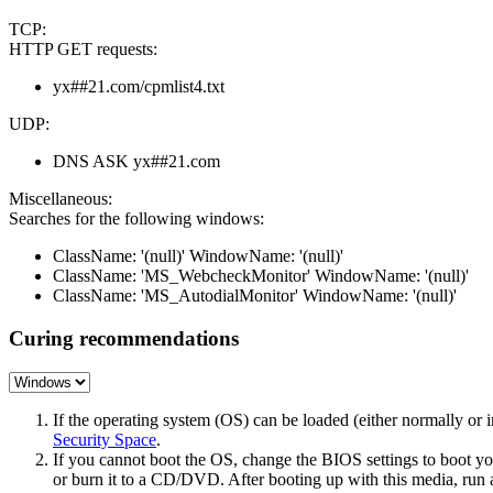
TCP:
HTTP GET requests:
yx##21.com/cpmlist4.txt
UDP:
DNS ASK yx##21.com
Miscellaneous:
Searches for the following windows:
ClassName: '(null)' WindowName: '(null)'
ClassName: 'MS_WebcheckMonitor' WindowName: '(null)'
ClassName: 'MS_AutodialMonitor' WindowName: '(null)'
Curing recommendations
If the operating system (OS) can be loaded (either normally o
Security Space
.
If you cannot boot the OS, change the BIOS settings to boot 
or burn it to a CD/DVD. After booting up with this media, run a 