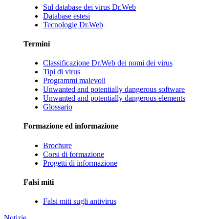
Sul database dei virus Dr.Web
Database estesi
Tecnologie Dr.Web
Termini
Classificazione Dr.Web dei nomi dei virus
Tipi di virus
Programmi malevoli
Unwanted and potentially dangerous software
Unwanted and potentially dangerous elements
Glossario
Formazione ed informazione
Brochure
Corsi di formazione
Progetti di informazione
Falsi miti
Falsi miti sugli antivirus
Notizie