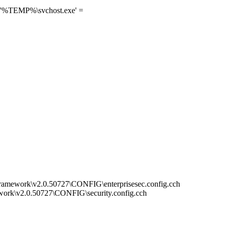
] '%TEMP%\svchost.exe' =
mework\v2.0.50727\CONFIG\enterprisesec.config.cch
rk\v2.0.50727\CONFIG\security.config.cch