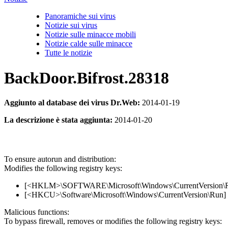
Panoramiche sui virus
Notizie sui virus
Notizie sulle minacce mobili
Notizie calde sulle minacce
Tutte le notizie
BackDoor.Bifrost.28318
Aggiunto al database dei virus Dr.Web:
2014-01-19
La descrizione è stata aggiunta:
2014-01-20
To ensure autorun and distribution:
Modifies the following registry keys:
[<HKLM>\SOFTWARE\Microsoft\Windows\CurrentVersion\Run
[<HKCU>\Software\Microsoft\Windows\CurrentVersion\Run] 
Malicious functions:
To bypass firewall, removes or modifies the following registry keys: