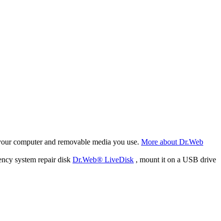
f your computer and removable media you use.
More about Dr.Web
ency system repair disk
Dr.Web® LiveDisk
, mount it on a USB drive