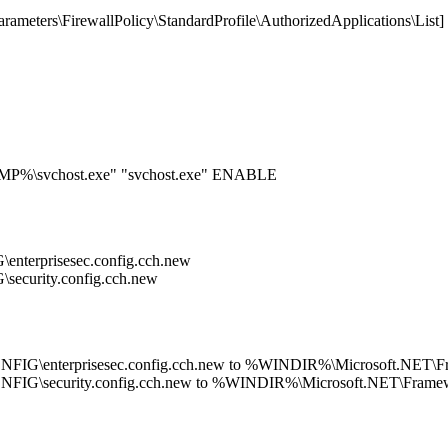
eters\FirewallPolicy\StandardProfile\AuthorizedApplications\List
EMP%\svchost.exe" "svchost.exe" ENABLE
terprisesec.config.cch.new
curity.config.cch.new
G\enterprisesec.config.cch.new to %WINDIR%\Microsoft.NET\Fra
IG\security.config.cch.new to %WINDIR%\Microsoft.NET\Framewo