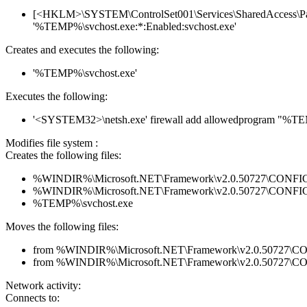
[<HKLM>\SYSTEM\ControlSet001\Services\SharedAccess\Param
'%TEMP%\svchost.exe:*:Enabled:svchost.exe'
Creates and executes the following:
'%TEMP%\svchost.exe'
Executes the following:
'<SYSTEM32>\netsh.exe' firewall add allowedprogram "%T
Modifies file system :
Creates the following files:
%WINDIR%\Microsoft.NET\Framework\v2.0.50727\CONFIG\en
%WINDIR%\Microsoft.NET\Framework\v2.0.50727\CONFIG\se
%TEMP%\svchost.exe
Moves the following files:
from %WINDIR%\Microsoft.NET\Framework\v2.0.50727\CONFI
from %WINDIR%\Microsoft.NET\Framework\v2.0.50727\CONF
Network activity:
Connects to: