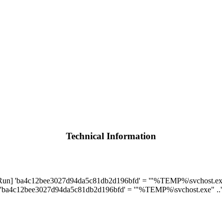
Technical Information
] 'ba4c12bee3027d94da5c81db2d196bfd' = '"%TEMP%\svchost.exe"
'ba4c12bee3027d94da5c81db2d196bfd' = '"%TEMP%\svchost.exe" ..'