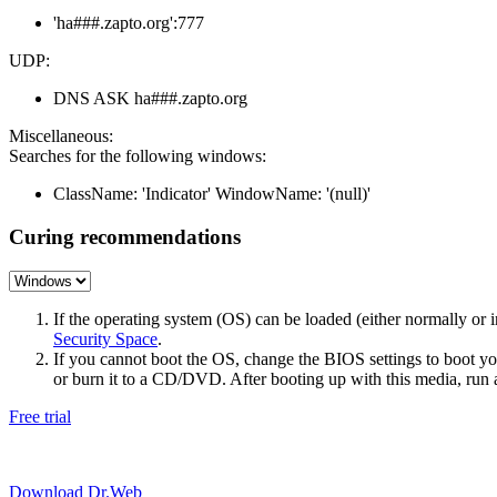
'ha###.zapto.org':777
UDP:
DNS ASK ha###.zapto.org
Miscellaneous:
Searches for the following windows:
ClassName: 'Indicator' WindowName: '(null)'
Curing recommendations
If the operating system (OS) can be loaded (either normally o
Security Space
.
If you cannot boot the OS, change the BIOS settings to boot 
or burn it to a CD/DVD. After booting up with this media, run a 
Free trial
Download Dr.Web