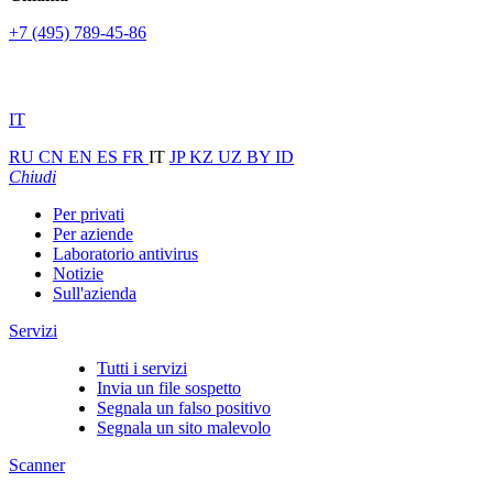
+7 (495) 789-45-86
IT
RU
CN
EN
ES
FR
IT
JP
KZ
UZ
BY
ID
Chiudi
Per privati
Per aziende
Laboratorio antivirus
Notizie
Sull'azienda
Servizi
Tutti i servizi
Invia un file sospetto
Segnala un falso positivo
Segnala un sito malevolo
Scanner