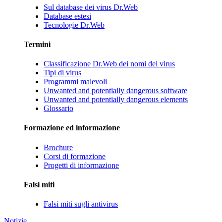
Sul database dei virus Dr.Web
Database estesi
Tecnologie Dr.Web
Termini
Classificazione Dr.Web dei nomi dei virus
Tipi di virus
Programmi malevoli
Unwanted and potentially dangerous software
Unwanted and potentially dangerous elements
Glossario
Formazione ed informazione
Brochure
Corsi di formazione
Progetti di informazione
Falsi miti
Falsi miti sugli antivirus
Notizie