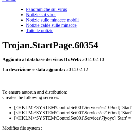
Panoramiche sui virus
Notizie sui virus
Notizie sulle minacce mobili
Notizie calde sulle minacce
Tutte le notizie
Trojan.StartPage.60354
Aggiunto al database dei virus Dr.Web:
2014-02-10
La descrizione è stata aggiunta:
2014-02-12
To ensure autorun and distribution:
Creates the following services:
[<HKLM>\SYSTEM\ControlSet001\Services\e2169md] 'Start' 
[<HKLM>\SYSTEM\ControlSet001\Services\e2169md] 'Start' 
[<HKLM>\SYSTEM\ControlSet001\Services\7jyoyc] 'Start' = 
Modifies file system :