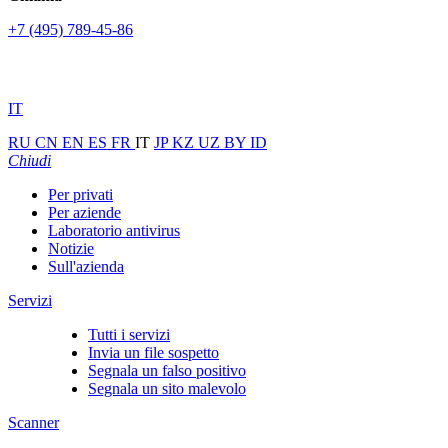
+7 (495) 789-45-86
IT
RU
CN
EN
ES
FR
IT
JP
KZ
UZ
BY
ID
Chiudi
Per privati
Per aziende
Laboratorio antivirus
Notizie
Sull'azienda
Servizi
Tutti i servizi
Invia un file sospetto
Segnala un falso positivo
Segnala un sito malevolo
Scanner