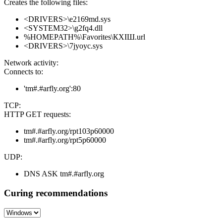
Creates the following files:
<DRIVERS>\e2169md.sys
<SYSTEM32>\g2fq4.dll
%HOMEPATH%\Favorites\КХІШ.url
<DRIVERS>\7jyoyc.sys
Network activity:
Connects to:
'tm#.#arfly.org':80
TCP:
HTTP GET requests:
tm#.#arfly.org/rpt103p60000
tm#.#arfly.org/rpt5p60000
UDP:
DNS ASK tm#.#arfly.org
Curing recommendations