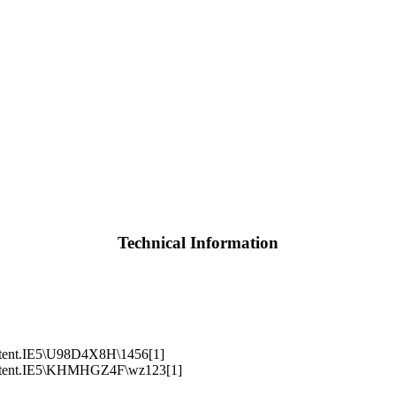
Technical Information
ntent.IE5\U98D4X8H\1456[1]
ontent.IE5\KHMHGZ4F\wz123[1]