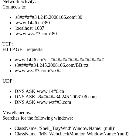
Network activity:
Connects to:
's8######34.245.2008106.com':80
'www.14#6.cn':80
'localhost':1037
'www.wz##3.com':80
TCP:
HTTP GET requests:
www.14#6.cn/?u=######################
s8######34.245.2008106.com/BB.txt
www.wz##3.com/?ax##
UDP:
DNS ASK www.14#6.cn
DNS ASK s8######34.245.2008106.com
DNS ASK www.wz##3.com
Miscellaneous:
Searches for the following windows:
ClassName: 'Shell_TrayWnd' WindowName: '(null)'
ClassName: 'MS_WebcheckMonitor' WindowName: '(null)'