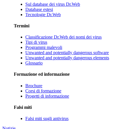
Sul database dei virus Dr.Web
Database estesi
Tecnologie Dr.Web
Termini
Classificazione Dr.Web dei nomi dei virus
Tipi di virus
Programmi malevoli
Unwanted and potentially dangerous software
Unwanted and potentially dangerous elements
Glossario
Formazione ed informazione
Brochure
Corsi di formazione
Progetti di informazione
Falsi miti
Falsi miti sugli antivirus
Notizie