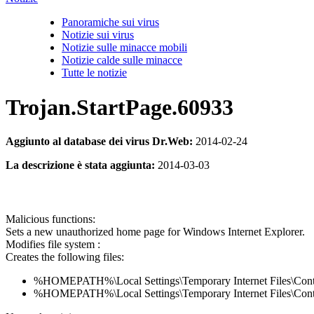
Panoramiche sui virus
Notizie sui virus
Notizie sulle minacce mobili
Notizie calde sulle minacce
Tutte le notizie
Trojan.StartPage.60933
Aggiunto al database dei virus Dr.Web:
2014-02-24
La descrizione è stata aggiunta:
2014-03-03
Malicious functions:
Sets a new unauthorized home page for Windows Internet Explorer.
Modifies file system :
Creates the following files:
%HOMEPATH%\Local Settings\Temporary Internet Files\Co
%HOMEPATH%\Local Settings\Temporary Internet Files\C