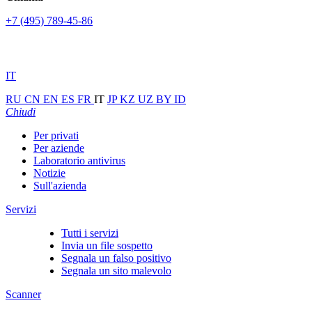
+7 (495) 789-45-86
IT
RU
CN
EN
ES
FR
IT
JP
KZ
UZ
BY
ID
Chiudi
Per privati
Per aziende
Laboratorio antivirus
Notizie
Sull'azienda
Servizi
Tutti i servizi
Invia un file sospetto
Segnala un falso positivo
Segnala un sito malevolo
Scanner