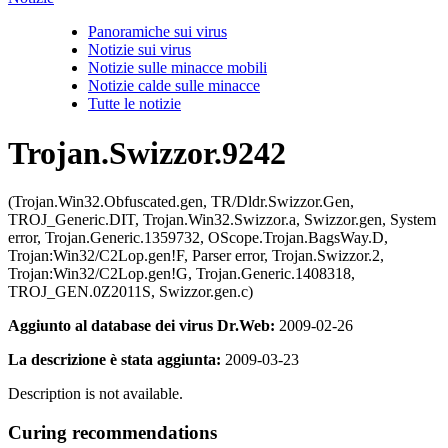
Panoramiche sui virus
Notizie sui virus
Notizie sulle minacce mobili
Notizie calde sulle minacce
Tutte le notizie
Trojan.Swizzor.9242
(Trojan.Win32.Obfuscated.gen, TR/Dldr.Swizzor.Gen,
TROJ_Generic.DIT, Trojan.Win32.Swizzor.a, Swizzor.gen, System
error, Trojan.Generic.1359732, OScope.Trojan.BagsWay.D,
Trojan:Win32/C2Lop.gen!F, Parser error, Trojan.Swizzor.2,
Trojan:Win32/C2Lop.gen!G, Trojan.Generic.1408318,
TROJ_GEN.0Z2011S, Swizzor.gen.c)
Aggiunto al database dei virus Dr.Web:
2009-02-26
La descrizione è stata aggiunta:
2009-03-23
Description is not available.
Curing recommendations