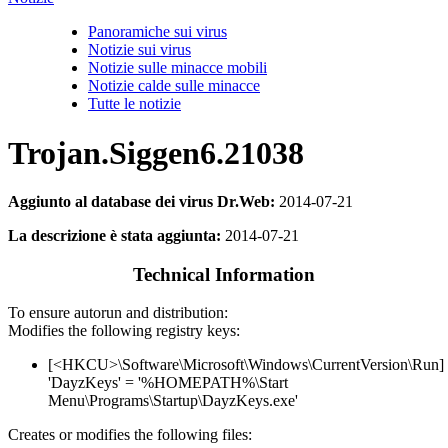
Panoramiche sui virus
Notizie sui virus
Notizie sulle minacce mobili
Notizie calde sulle minacce
Tutte le notizie
Trojan.Siggen6.21038
Aggiunto al database dei virus Dr.Web:
2014-07-21
La descrizione è stata aggiunta:
2014-07-21
Technical Information
To ensure autorun and distribution:
Modifies the following registry keys:
[<HKCU>\Software\Microsoft\Windows\CurrentVersion\Run]
'DayzKeys' = '%HOMEPATH%\Start
Menu\Programs\Startup\DayzKeys.exe'
Creates or modifies the following files: