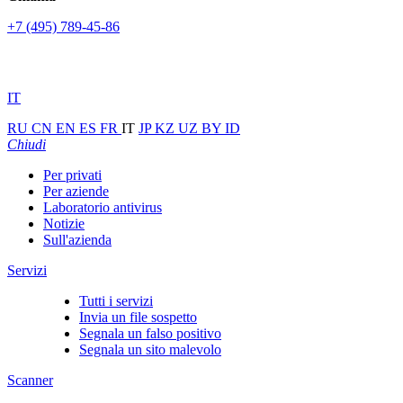
+7 (495) 789-45-86
IT
RU
CN
EN
ES
FR
IT
JP
KZ
UZ
BY
ID
Chiudi
Per privati
Per aziende
Laboratorio antivirus
Notizie
Sull'azienda
Servizi
Tutti i servizi
Invia un file sospetto
Segnala un falso positivo
Segnala un sito malevolo
Scanner