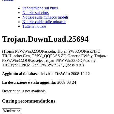
Panoramiche sui virus
Notizie sui virus
Notizie sulle minacce mobili
Notizie calde sulle minacce
Tutte le notizie
Trojan.DownLoad.25694
(Trojan-PSW.Win32.QQPass.etn, Trojan.PWS.QQPass.NFO,
TR/Hijacker.Gen, TSPY_QQPASS.ZF, Generic PWS.y, Trojan-
PSW.Win32.QQPass.eje, Trojan-PSW.Win32.QQPass.efy,
TR/Crypt.UPKM.Gen, PWS:Win32/QQpass.AA )
Aggiunto al database dei virus Dr.Web:
2008-12-12
La descrizione è stata aggiunta:
2009-03-24
Description is not available.
Curing recommendations