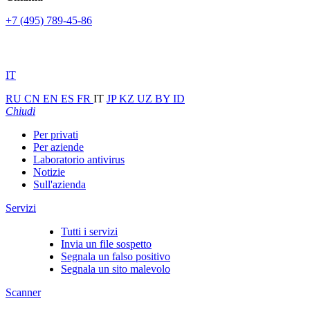
+7 (495) 789-45-86
IT
RU
CN
EN
ES
FR
IT
JP
KZ
UZ
BY
ID
Chiudi
Per privati
Per aziende
Laboratorio antivirus
Notizie
Sull'azienda
Servizi
Tutti i servizi
Invia un file sospetto
Segnala un falso positivo
Segnala un sito malevolo
Scanner