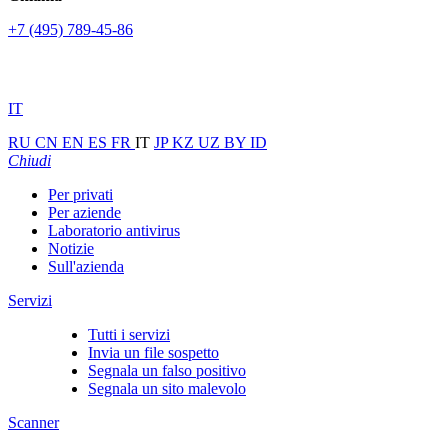
+7 (495) 789-45-86
IT
RU
CN
EN
ES
FR
IT
JP
KZ
UZ
BY
ID
Chiudi
Per privati
Per aziende
Laboratorio antivirus
Notizie
Sull'azienda
Servizi
Tutti i servizi
Invia un file sospetto
Segnala un falso positivo
Segnala un sito malevolo
Scanner