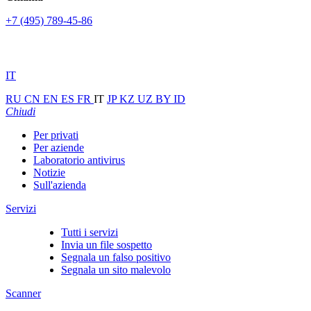
+7 (495) 789-45-86
IT
RU
CN
EN
ES
FR
IT
JP
KZ
UZ
BY
ID
Chiudi
Per privati
Per aziende
Laboratorio antivirus
Notizie
Sull'azienda
Servizi
Tutti i servizi
Invia un file sospetto
Segnala un falso positivo
Segnala un sito malevolo
Scanner