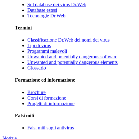
Sul database dei virus Dr.Web
Database estesi
Tecnologie Dr.Web
Termini
Classificazione Dr.Web dei nomi dei virus
Tipi di virus
Programmi malevoli
Unwanted and potentially dangerous software
Unwanted and potentially dangerous elements
Glossario
Formazione ed informazione
Brochure
Corsi di formazione
Progetti di informazione
Falsi miti
Falsi miti sugli antivirus
Notizie