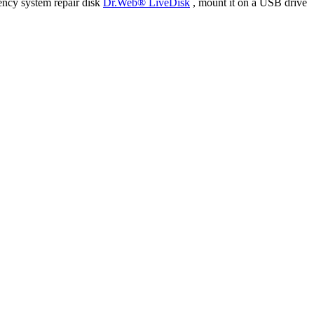
ency system repair disk
Dr.Web® LiveDisk
, mount it on a USB drive