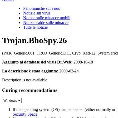
Panoramiche sui virus
Notizie sui virus
Notizie sulle minacce mobili
Notizie calde sulle minacce
Tutte le notizie
Trojan.BhoSpy.26
(PAK_Generic.001, TROJ_Generic.DIT, Cryp_Xed-12, System error, 
Aggiunto al database dei virus Dr.Web:
2008-10-18
La descrizione è stata aggiunta:
2009-03-24
Description is not available.
Curing recommendations
If the operating system (OS) can be loaded (either normally o
Security Space
.