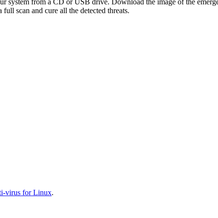
your system from a CD or USB drive. Download the image of the emerg
full scan and cure all the detected threats.
-virus for Linux
.