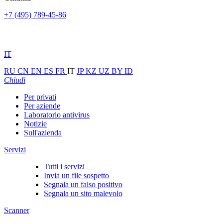
+7 (495) 789-45-86
IT
RU
CN
EN
ES
FR
IT
JP
KZ
UZ
BY
ID
Chiudi
Per privati
Per aziende
Laboratorio antivirus
Notizie
Sull'azienda
Servizi
Tutti i servizi
Invia un file sospetto
Segnala un falso positivo
Segnala un sito malevolo
Scanner