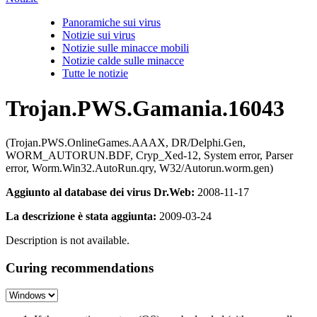
Panoramiche sui virus
Notizie sui virus
Notizie sulle minacce mobili
Notizie calde sulle minacce
Tutte le notizie
Trojan.PWS.Gamania.16043
(Trojan.PWS.OnlineGames.AAAX, DR/Delphi.Gen,
WORM_AUTORUN.BDF, Cryp_Xed-12, System error, Parser
error, Worm.Win32.AutoRun.qry, W32/Autorun.worm.gen)
Aggiunto al database dei virus Dr.Web:
2008-11-17
La descrizione è stata aggiunta:
2009-03-24
Description is not available.
Curing recommendations