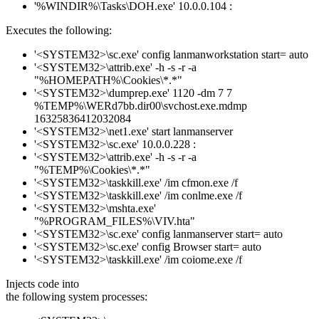
'%WINDIR%\Tasks\DOH.exe' 10.0.0.104 :
Executes the following:
'<SYSTEM32>\sc.exe' config lanmanworkstation start= auto
'<SYSTEM32>\attrib.exe' -h -s -r -a
"%HOMEPATH%\Cookies\*.*"
'<SYSTEM32>\dumprep.exe' 1120 -dm 7 7
%TEMP%\WERd7bb.dir00\svchost.exe.mdmp
16325836412032084
'<SYSTEM32>\net1.exe' start lanmanserver
'<SYSTEM32>\sc.exe' 10.0.0.228 :
'<SYSTEM32>\attrib.exe' -h -s -r -a
"%TEMP%\Cookies\*.*"
'<SYSTEM32>\taskkill.exe' /im cfmon.exe /f
'<SYSTEM32>\taskkill.exe' /im conlme.exe /f
'<SYSTEM32>\mshta.exe'
"%PROGRAM_FILES%\VIV.hta"
'<SYSTEM32>\sc.exe' config lanmanserver start= auto
'<SYSTEM32>\sc.exe' config Browser start= auto
'<SYSTEM32>\taskkill.exe' /im coiome.exe /f
Injects code into
the following system processes: