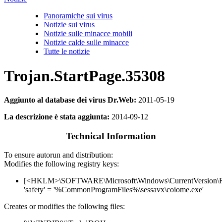
Panoramiche sui virus
Notizie sui virus
Notizie sulle minacce mobili
Notizie calde sulle minacce
Tutte le notizie
Trojan.StartPage.35308
Aggiunto al database dei virus Dr.Web:
2011-05-19
La descrizione è stata aggiunta:
2014-09-12
Technical Information
To ensure autorun and distribution:
Modifies the following registry keys:
[<HKLM>\SOFTWARE\Microsoft\Windows\CurrentVersion\
'safety' = '%CommonProgramFiles%\sessavx\coiome.exe'
Creates or modifies the following files: