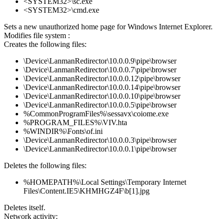
<SYSTEM32>\sc.exe
<SYSTEM32>\cmd.exe
Sets a new unauthorized home page for Windows Internet Explorer.
Modifies file system :
Creates the following files:
\Device\LanmanRedirector\10.0.0.9\pipe\browser
\Device\LanmanRedirector\10.0.0.7\pipe\browser
\Device\LanmanRedirector\10.0.0.12\pipe\browser
\Device\LanmanRedirector\10.0.0.14\pipe\browser
\Device\LanmanRedirector\10.0.0.10\pipe\browser
\Device\LanmanRedirector\10.0.0.5\pipe\browser
%CommonProgramFiles%\sessavx\coiome.exe
%PROGRAM_FILES%\VIV.hta
%WINDIR%\Fonts\of.ini
\Device\LanmanRedirector\10.0.0.3\pipe\browser
\Device\LanmanRedirector\10.0.0.1\pipe\browser
Deletes the following files:
%HOMEPATH%\Local Settings\Temporary Internet
Files\Content.IE5\KHMHGZ4F\b[1].jpg
Deletes itself.
Network activity: