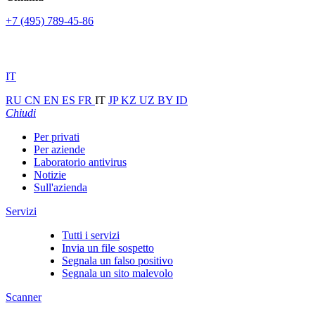
+7 (495) 789-45-86
IT
RU
CN
EN
ES
FR
IT
JP
KZ
UZ
BY
ID
Chiudi
Per privati
Per aziende
Laboratorio antivirus
Notizie
Sull'azienda
Servizi
Tutti i servizi
Invia un file sospetto
Segnala un falso positivo
Segnala un sito malevolo
Scanner