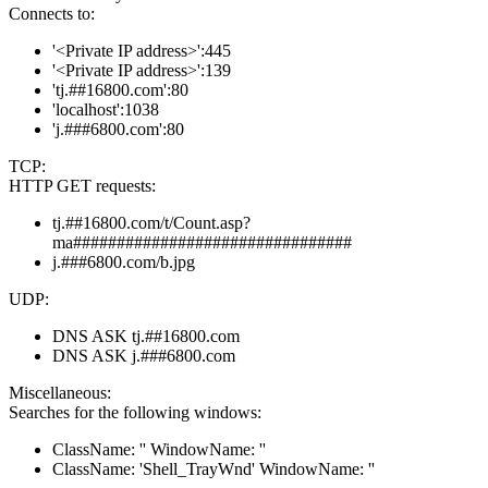
Connects to:
'<Private IP address>':445
'<Private IP address>':139
'tj.##16800.com':80
'localhost':1038
'j.###6800.com':80
TCP:
HTTP GET requests:
tj.##16800.com/t/Count.asp?
ma################################
j.###6800.com/b.jpg
UDP:
DNS ASK tj.##16800.com
DNS ASK j.###6800.com
Miscellaneous:
Searches for the following windows:
ClassName: '' WindowName: ''
ClassName: 'Shell_TrayWnd' WindowName: ''