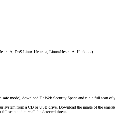
estra.A, DoS.Linux.Hestra.a, Linux/Hestra.A, Hacktool)
r in safe mode), download Dr.Web Security Space and run a full scan o
your system from a CD or USB drive. Download the image of the emerg
full scan and cure all the detected threats.