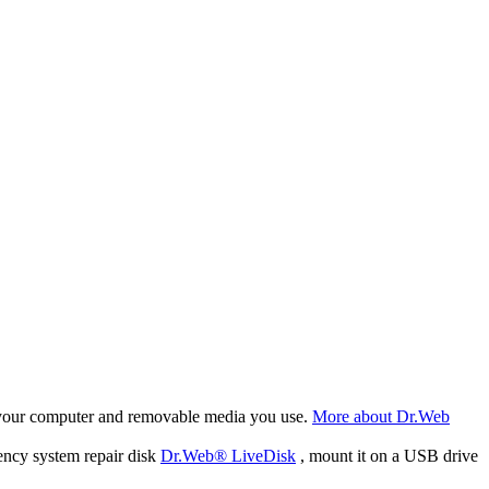
f your computer and removable media you use.
More about Dr.Web
ency system repair disk
Dr.Web® LiveDisk
, mount it on a USB drive