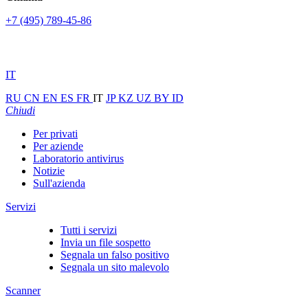
+7 (495) 789-45-86
IT
RU
CN
EN
ES
FR
IT
JP
KZ
UZ
BY
ID
Chiudi
Per privati
Per aziende
Laboratorio antivirus
Notizie
Sull'azienda
Servizi
Tutti i servizi
Invia un file sospetto
Segnala un falso positivo
Segnala un sito malevolo
Scanner