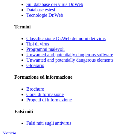
Sul database dei virus Dr.Web
Database estesi
Tecnologie Dr.Web
Termini
Classificazione Dr.Web dei nomi dei virus
Tipi di virus
Programmi malevoli
Unwanted and potentially dangerous software
Unwanted and potentially dangerous elements
Glossario
Formazione ed informazione
Brochure
Corsi di formazione
Progetti di informazione
Falsi miti
Falsi miti sugli antivirus
Notizie