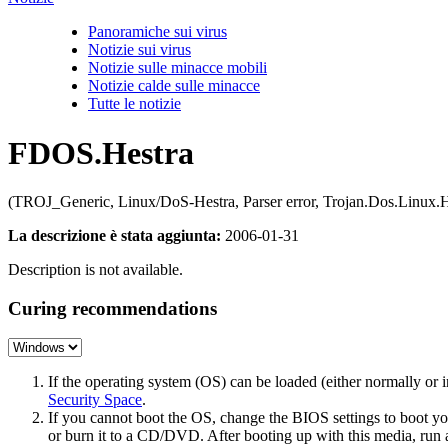
Panoramiche sui virus
Notizie sui virus
Notizie sulle minacce mobili
Notizie calde sulle minacce
Tutte le notizie
FDOS.Hestra
(TROJ_Generic, Linux/DoS-Hestra, Parser error, Trojan.Dos.Linux.H
La descrizione è stata aggiunta:
2006-01-31
Description is not available.
Curing recommendations
If the operating system (OS) can be loaded (either normally o
Security Space
.
If you cannot boot the OS, change the BIOS settings to boot 
or burn it to a CD/DVD. After booting up with this media, run a 