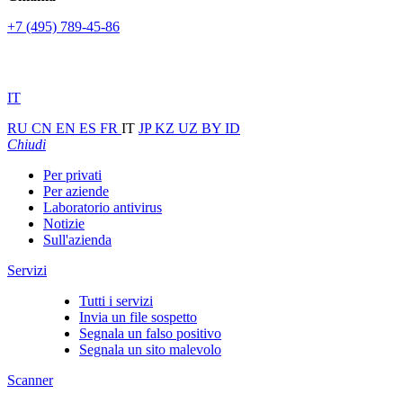
+7 (495) 789-45-86
IT
RU
CN
EN
ES
FR
IT
JP
KZ
UZ
BY
ID
Chiudi
Per privati
Per aziende
Laboratorio antivirus
Notizie
Sull'azienda
Servizi
Tutti i servizi
Invia un file sospetto
Segnala un falso positivo
Segnala un sito malevolo
Scanner