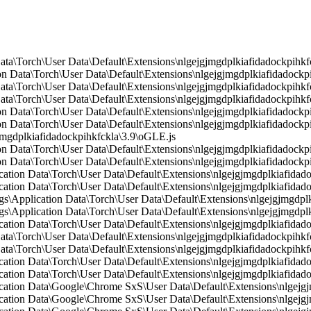
Data\Torch\User Data\Default\Extensions\nlgejgjmgdplkiafidadockpihkf
n Data\Torch\User Data\Default\Extensions\nlgejgjmgdplkiafidadockp
ata\Torch\User Data\Default\Extensions\nlgejgjmgdplkiafidadockpihkfck
ata\Torch\User Data\Default\Extensions\nlgejgjmgdplkiafidadockpihkfc
 Data\Torch\User Data\Default\Extensions\nlgejgjmgdplkiafidadockpih
n Data\Torch\User Data\Default\Extensions\nlgejgjmgdplkiafidadockp
gdplkiafidadockpihkfckla\3.9\oGLE.js
 Data\Torch\User Data\Default\Extensions\nlgejgjmgdplkiafidadockpih
 Data\Torch\User Data\Default\Extensions\nlgejgjmgdplkiafidadockpih
cation Data\Torch\User Data\Default\Extensions\nlgejgjmgdplkiafidad
cation Data\Torch\User Data\Default\Extensions\nlgejgjmgdplkiafidado
Application Data\Torch\User Data\Default\Extensions\nlgejgjmgdplkia
Application Data\Torch\User Data\Default\Extensions\nlgejgjmgdplk
cation Data\Torch\User Data\Default\Extensions\nlgejgjmgdplkiafidadoc
Data\Torch\User Data\Default\Extensions\nlgejgjmgdplkiafidadockpihkf
ata\Torch\User Data\Default\Extensions\nlgejgjmgdplkiafidadockpihkfc
cation Data\Torch\User Data\Default\Extensions\nlgejgjmgdplkiafidadoc
cation Data\Torch\User Data\Default\Extensions\nlgejgjmgdplkiafidad
cation Data\Google\Chrome SxS\User Data\Default\Extensions\nlgejgjm
cation Data\Google\Chrome SxS\User Data\Default\Extensions\nlgejgjm