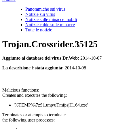
Panoramiche sui virus
Notizie sui virus
Notizie sulle minacce mobili
Notizie calde sulle minacce
Tutte le notizie
Trojan.Crossrider.35125
Aggiunto al database dei virus Dr.Web:
2014-10-07
La descrizione è stata aggiunta:
2014-10-08
Malicious functions:
Creates and executes the following:
'%TEMP%\7zS1.tmp\uTmfpsjH164.exe'
Terminates or attempts to terminate
the following user processes: