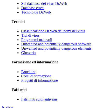
Sul database dei virus Dr.Web
Database estesi
Tecnologie Dr.Web
Termini
Classificazione Dr.Web dei nomi dei virus
Tipi di virus
Programmi malevoli
Unwanted and potentially dangerous software
Unwanted and potentially dangerous elements
Glossario
Formazione ed informazione
Brochure
Corsi di formazione
Progetti di informazione
Falsi miti
Falsi miti sugli antivirus
Notizie