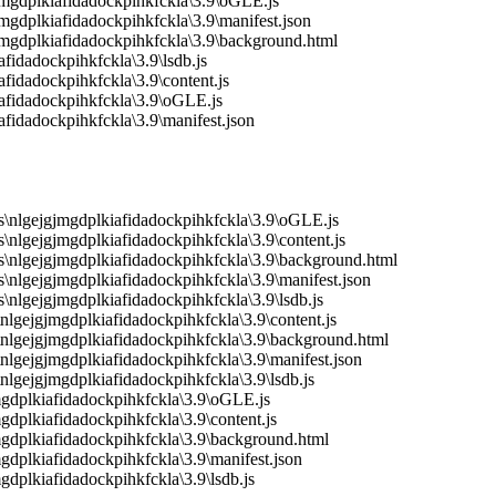
jmgdplkiafidadockpihkfckla\3.9\oGLE.js
mgdplkiafidadockpihkfckla\3.9\manifest.json
jmgdplkiafidadockpihkfckla\3.9\background.html
fidadockpihkfckla\3.9\lsdb.js
fidadockpihkfckla\3.9\content.js
afidadockpihkfckla\3.9\oGLE.js
fidadockpihkfckla\3.9\manifest.json
\nlgejgjmgdplkiafidadockpihkfckla\3.9\oGLE.js
lgejgjmgdplkiafidadockpihkfckla\3.9\content.js
nlgejgjmgdplkiafidadockpihkfckla\3.9\background.html
lgejgjmgdplkiafidadockpihkfckla\3.9\manifest.json
lgejgjmgdplkiafidadockpihkfckla\3.9\lsdb.js
gejgjmgdplkiafidadockpihkfckla\3.9\content.js
lgejgjmgdplkiafidadockpihkfckla\3.9\background.html
gejgjmgdplkiafidadockpihkfckla\3.9\manifest.json
gejgjmgdplkiafidadockpihkfckla\3.9\lsdb.js
mgdplkiafidadockpihkfckla\3.9\oGLE.js
dplkiafidadockpihkfckla\3.9\content.js
mgdplkiafidadockpihkfckla\3.9\background.html
gdplkiafidadockpihkfckla\3.9\manifest.json
dplkiafidadockpihkfckla\3.9\lsdb.js