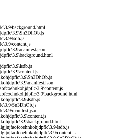
flc\3.9\background.html
hjdpflc\3.9\Sn3DhOb.js
c\3.9\lsdb.js
c\3.9\content.js
dpflc\3.9\manifest.json
jdpflc\3.9\background.html
pflc\3.9\lsdb.js
pflc\3.9\content.js
hnkohjdpflc\3.9\Sn3DhOb.js
kohjdpflc\3.9\manifest.json
ofcoehnkohjdpflc\3.9\content.js
aofcoehnkohjdpflc\3.9\background.html
kohjdpflc\3.9\lsdb.js
flc\3.9\Sn3DhOb.js
c\3.9\manifest.json
kohjdpflc\3.9\content.js
nkohjdpflc\3.9\background.html
gjjnjfaofcoehnkohjdpflc\3.9\lsdb.js
gjjnjfaofcoehnkohjdpflc\3.9\content.js