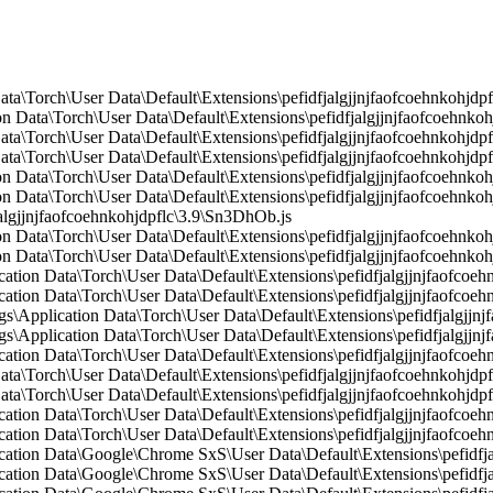
ata\Torch\User Data\Default\Extensions\pefidfjalgjjnjfaofcoehnkohjdp
 Data\Torch\User Data\Default\Extensions\pefidfjalgjjnjfaofcoehnko
ta\Torch\User Data\Default\Extensions\pefidfjalgjjnjfaofcoehnkohjdpfl
ta\Torch\User Data\Default\Extensions\pefidfjalgjjnjfaofcoehnkohjdpfl
Data\Torch\User Data\Default\Extensions\pefidfjalgjjnjfaofcoehnkohj
 Data\Torch\User Data\Default\Extensions\pefidfjalgjjnjfaofcoehnkoh
gjjnjfaofcoehnkohjdpflc\3.9\Sn3DhOb.js
Data\Torch\User Data\Default\Extensions\pefidfjalgjjnjfaofcoehnkohjd
Data\Torch\User Data\Default\Extensions\pefidfjalgjjnjfaofcoehnkohjd
cation Data\Torch\User Data\Default\Extensions\pefidfjalgjjnjfaofcoe
ation Data\Torch\User Data\Default\Extensions\pefidfjalgjjnjfaofcoehn
pplication Data\Torch\User Data\Default\Extensions\pefidfjalgjjnjfa
Application Data\Torch\User Data\Default\Extensions\pefidfjalgjjnjf
ation Data\Torch\User Data\Default\Extensions\pefidfjalgjjnjfaofcoehn
ata\Torch\User Data\Default\Extensions\pefidfjalgjjnjfaofcoehnkohjdp
ta\Torch\User Data\Default\Extensions\pefidfjalgjjnjfaofcoehnkohjdpfl
ation Data\Torch\User Data\Default\Extensions\pefidfjalgjjnjfaofcoehn
cation Data\Torch\User Data\Default\Extensions\pefidfjalgjjnjfaofcoeh
cation Data\Google\Chrome SxS\User Data\Default\Extensions\pefidfjal
cation Data\Google\Chrome SxS\User Data\Default\Extensions\pefidfjal