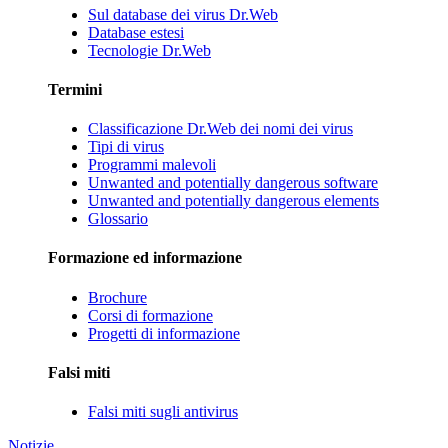
Sul database dei virus Dr.Web
Database estesi
Tecnologie Dr.Web
Termini
Classificazione Dr.Web dei nomi dei virus
Tipi di virus
Programmi malevoli
Unwanted and potentially dangerous software
Unwanted and potentially dangerous elements
Glossario
Formazione ed informazione
Brochure
Corsi di formazione
Progetti di informazione
Falsi miti
Falsi miti sugli antivirus
Notizie