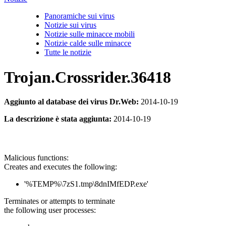
Panoramiche sui virus
Notizie sui virus
Notizie sulle minacce mobili
Notizie calde sulle minacce
Tutte le notizie
Trojan.Crossrider.36418
Aggiunto al database dei virus Dr.Web:
2014-10-19
La descrizione è stata aggiunta:
2014-10-19
Malicious functions:
Creates and executes the following:
'%TEMP%\7zS1.tmp\8dnIMfEDP.exe'
Terminates or attempts to terminate
the following user processes: