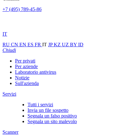
+7 (495) 789-45-86
IT
RU
CN
EN
ES
FR
IT
JP
KZ
UZ
BY
ID
Chiudi
Per privati
Per aziende
Laboratorio antivirus
Notizie
Sull'azienda
Servizi
Tutti i servizi
Invia un file sospetto
Segnala un falso positivo
Segnala un sito malevolo
Scanner