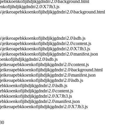
apebkkoenkofijihdjikjgdndn\2.0\background.html
nkofijihdjikjgdndn\2.0\X7Jh3.js
jeikeoapebkkoenkofijihdjikjgdndn\2.0\background.html
eikeoapebkkoenkofijihdjikjgdndn\2.0\lsdb.js
eikeoapebkkoenkofijihdjikjgdndn\2.0\content.js
jeikeoapebkkoenkofijihdjikjgdndn\2.0\X7Jh3.js
eikeoapebkkoenkofijihdjikjgdndn\2.0\manifest.json
nkofijihdjikjgdndn\2.0\lsdb.js
ikeoapebkkoenkofijihdjikjgdndn\2.0\content.js
eikeoapebkkoenkofijihdjikjgdndn\2.0\background.html
ikeoapebkkoenkofijihdjikjgdndn\2.0\manifest.json
ikeoapebkkoenkofijihdjikjgdndn\2.0\lsdb.js
bkkoenkofijihdjikjgdndn\2.0\lsdb.js
bkkoenkofijihdjikjgdndn\2.0\content.js
ebkkoenkofijihdjikjgdndn\2.0\X7Jh3.js
ebkkoenkofijihdjikjgdndn\2.0\manifest.json
eikeoapebkkoenkofijihdjikjgdndn\2.0\X7Jh3.js
30