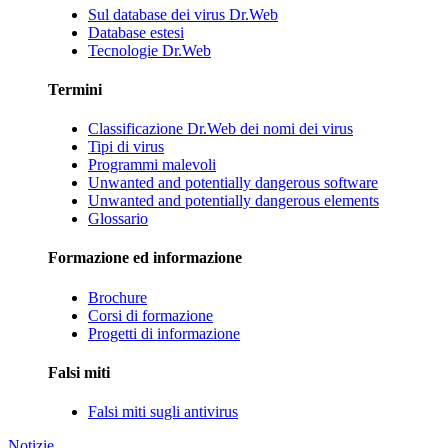
Sul database dei virus Dr.Web
Database estesi
Tecnologie Dr.Web
Termini
Classificazione Dr.Web dei nomi dei virus
Tipi di virus
Programmi malevoli
Unwanted and potentially dangerous software
Unwanted and potentially dangerous elements
Glossario
Formazione ed informazione
Brochure
Corsi di formazione
Progetti di informazione
Falsi miti
Falsi miti sugli antivirus
Notizie