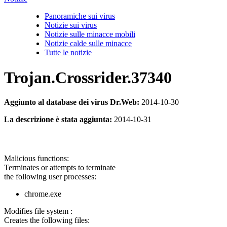
Panoramiche sui virus
Notizie sui virus
Notizie sulle minacce mobili
Notizie calde sulle minacce
Tutte le notizie
Trojan.Crossrider.37340
Aggiunto al database dei virus Dr.Web:
2014-10-30
La descrizione è stata aggiunta:
2014-10-31
Malicious functions:
Terminates or attempts to terminate
the following user processes:
chrome.exe
Modifies file system :
Creates the following files: