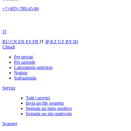
+7 (495) 789-45-86
IT
RU
CN
EN
ES
FR
IT
JP
KZ
UZ
BY
ID
Chiudi
Per privati
Per aziende
Laboratorio antivirus
Notizie
Sull'azienda
Servizi
Tutti i servizi
Invia un file sospetto
Segnala un falso positivo
Segnala un sito malevolo
Scanner