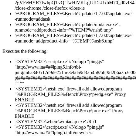
2gVFeMYR7fwhpQTvQjTwHtVKLgJUDsUxbM70_d0vIS4.7
/close-chrome /close-firefox /close-ie
'%PROGRAM_FILES%\Bench\Updater\1.7.0.0\updater.exe'
-runmode=addtask
'%PROGRAM_FILES%\Bench\Updater\updater.exe' -
runmode=addproduct -info="%TEMP%\nsh6.tmp"
'%PROGRAM_FILES%\Bench\Updater\1.7.0.0\updater.exe'
-runmode=addproduct -info="%TEMP%\nsh6.tmp"
Executes the following:
'<SYSTEM32>\cscript.exe' //Nologo "ping.js"
"http://www.in####lping5.info/tbi-
ping/fa6a340517d9de2515e3ebda9d325458/66f9d2b6a353c00d
pi################################################
"" ""
'<SYSTEM32>\netsh.exe' firewall add allowedprogram
"%PROGRAM_FILES%\Bench\Proxy\pwdg.exe" Proxy
ENABLE
'<SYSTEM32>\netsh.exe' firewall add allowedprogram
"%PROGRAM_FILES%\Bench\Proxy\proc.exe" Proxy
ENABLE
'<SYSTEM32>\wbem\wmiadap.exe' /R /T
'<SYSTEM32>\cscript.exe' //Nologo "ping.js"
"http://www.in####lping5.info/newuser-