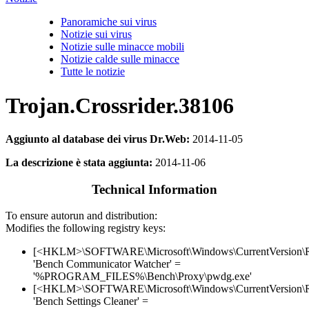
Panoramiche sui virus
Notizie sui virus
Notizie sulle minacce mobili
Notizie calde sulle minacce
Tutte le notizie
Trojan.Crossrider.38106
Aggiunto al database dei virus Dr.Web:
2014-11-05
La descrizione è stata aggiunta:
2014-11-06
Technical Information
To ensure autorun and distribution:
Modifies the following registry keys:
[<HKLM>\SOFTWARE\Microsoft\Windows\CurrentVersion\
'Bench Communicator Watcher' =
'%PROGRAM_FILES%\Bench\Proxy\pwdg.exe'
[<HKLM>\SOFTWARE\Microsoft\Windows\CurrentVersion\
'Bench Settings Cleaner' =