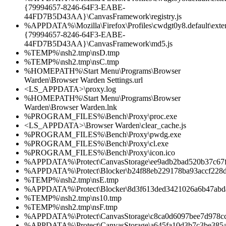
{79994657-8246-64F3-EABE-
44FD7B5D43AA}\CanvasFramework\registry.js
%APPDATA%\Mozilla\Firefox\Profiles\cwdgt0y8.default\exten
{79994657-8246-64F3-EABE-
44FD7B5D43AA}\CanvasFramework\md5.js
%TEMP%\nsh2.tmp\nsD.tmp
%TEMP%\nsh2.tmp\nsC.tmp
%HOMEPATH%\Start Menu\Programs\Browser
Warden\Browser Warden Settings.url
<LS_APPDATA>\proxy.log
%HOMEPATH%\Start Menu\Programs\Browser
Warden\Browser Warden.lnk
%PROGRAM_FILES%\Bench\Proxy\proc.exe
<LS_APPDATA>\Browser Warden\clear_cache.js
%PROGRAM_FILES%\Bench\Proxy\pwdg.exe
%PROGRAM_FILES%\Bench\Proxy\cl.exe
%PROGRAM_FILES%\Bench\Proxy\icon.ico
%APPDATA%\Protect\CanvasStorage\ee9adb2bad520b37c67
%APPDATA%\Protect\Blocker\b24f88eb229178ba93accf228
%TEMP%\nsh2.tmp\nsE.tmp
%APPDATA%\Protect\Blocker\8d3f613ded3421026a6b47ab
%TEMP%\nsh2.tmp\ns10.tmp
%TEMP%\nsh2.tmp\nsF.tmp
%APPDATA%\Protect\CanvasStorage\c8ca0d6097bee7d978c
%APPDATA%\Protect\CanvasStorage\a645fa10d3b7c3be385