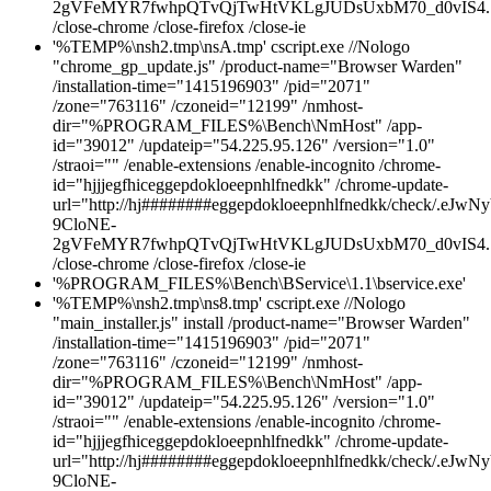
2gVFeMYR7fwhpQTvQjTwHtVKLgJUDsUxbM70_d0vIS4.7
/close-chrome /close-firefox /close-ie
'%TEMP%\nsh2.tmp\nsA.tmp' cscript.exe //Nologo
"chrome_gp_update.js" /product-name="Browser Warden"
/installation-time="1415196903" /pid="2071"
/zone="763116" /czoneid="12199" /nmhost-
dir="%PROGRAM_FILES%\Bench\NmHost" /app-
id="39012" /updateip="54.225.95.126" /version="1.0"
/straoi="" /enable-extensions /enable-incognito /chrome-
id="hjjjegfhiceggepdokloeepnhlfnedkk" /chrome-update-
url="http://hj########eggepdokloeepnhlfnedkk/chec
9CloNE-
2gVFeMYR7fwhpQTvQjTwHtVKLgJUDsUxbM70_d0vIS4.7
/close-chrome /close-firefox /close-ie
'%PROGRAM_FILES%\Bench\BService\1.1\bservice.exe'
'%TEMP%\nsh2.tmp\ns8.tmp' cscript.exe //Nologo
"main_installer.js" install /product-name="Browser Warden"
/installation-time="1415196903" /pid="2071"
/zone="763116" /czoneid="12199" /nmhost-
dir="%PROGRAM_FILES%\Bench\NmHost" /app-
id="39012" /updateip="54.225.95.126" /version="1.0"
/straoi="" /enable-extensions /enable-incognito /chrome-
id="hjjjegfhiceggepdokloeepnhlfnedkk" /chrome-update-
url="http://hj########eggepdokloeepnhlfnedkk/chec
9CloNE-