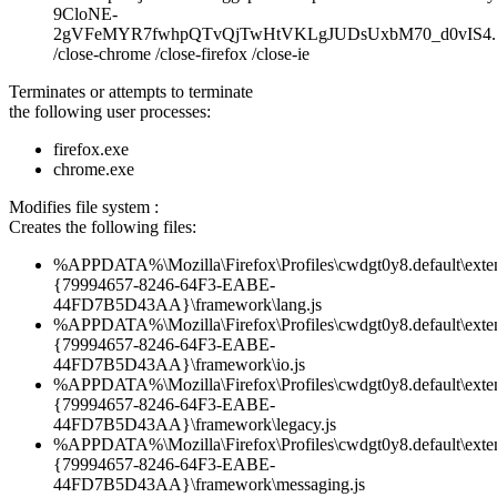
9CloNE-
2gVFeMYR7fwhpQTvQjTwHtVKLgJUDsUxbM70_d0vIS4.7
/close-chrome /close-firefox /close-ie
Terminates or attempts to terminate
the following user processes:
firefox.exe
chrome.exe
Modifies file system :
Creates the following files:
%APPDATA%\Mozilla\Firefox\Profiles\cwdgt0y8.default\exten
{79994657-8246-64F3-EABE-
44FD7B5D43AA}\framework\lang.js
%APPDATA%\Mozilla\Firefox\Profiles\cwdgt0y8.default\exten
{79994657-8246-64F3-EABE-
44FD7B5D43AA}\framework\io.js
%APPDATA%\Mozilla\Firefox\Profiles\cwdgt0y8.default\exten
{79994657-8246-64F3-EABE-
44FD7B5D43AA}\framework\legacy.js
%APPDATA%\Mozilla\Firefox\Profiles\cwdgt0y8.default\exten
{79994657-8246-64F3-EABE-
44FD7B5D43AA}\framework\messaging.js