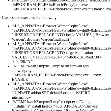
[<HKLM>\SYSTEM\ControlSet001\Services\SharedAccess\Parame
'%PROGRAM_FILES%\Bench\Proxy\proc.exe' =
'%PROGRAM_FILES%\Bench\Proxy\proc.exe:*:Enabled:Pro
Creates and executes the following:
'<LS_APPDATA>\Browser Warden\sqlite3.exe'
"%APPDATA%\Mozilla\Firefox\Profiles\cwdgt0y8.default\exten
" INSERT OR REPLACE INTO locale VALUES (,'Browser
Warden','Browser Warden',null,null) "
'<LS_APPDATA>\Browser Warden\sqlite3.exe'
"%APPDATA%\Mozilla\Firefox\Profiles\cwdgt0y8.default\exten
" INSERT OR REPLACE INTO targetApplication
VALUES ('', '{ec8030f7-c20a-464f-9b0e-13a3a9e97384}',
'8.0', '20.*') "
'%TEMP%\nsh2.tmp\nsC.tmp' netsh firewall add
allowedprogram
"%PROGRAM_FILES%\Bench\Proxy\proc.exe" Proxy
ENABLE
'<LS_APPDATA>\Browser Warden\sqlite3.exe'
"%APPDATA%\Mozilla\Firefox\Profiles\cwdgt0y8.default\exten
" UPDATE addon SET defaultLocale = WHERE
internal_id="
'%TEMP%\nsh2.tmp\nsB.tmp' cscript.exe //Nologo
"installer.js" install firefox "<LS_APPDATA>\Browser
Warden\firefox\" /product-name="Browser Warden"