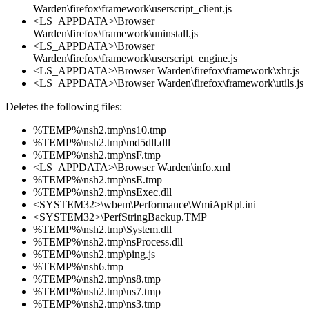
Warden\firefox\framework\userscript_client.js
<LS_APPDATA>\Browser
Warden\firefox\framework\uninstall.js
<LS_APPDATA>\Browser
Warden\firefox\framework\userscript_engine.js
<LS_APPDATA>\Browser Warden\firefox\framework\xhr.js
<LS_APPDATA>\Browser Warden\firefox\framework\utils.js
Deletes the following files:
%TEMP%\nsh2.tmp\ns10.tmp
%TEMP%\nsh2.tmp\md5dll.dll
%TEMP%\nsh2.tmp\nsF.tmp
<LS_APPDATA>\Browser Warden\info.xml
%TEMP%\nsh2.tmp\nsE.tmp
%TEMP%\nsh2.tmp\nsExec.dll
<SYSTEM32>\wbem\Performance\WmiApRpl.ini
<SYSTEM32>\PerfStringBackup.TMP
%TEMP%\nsh2.tmp\System.dll
%TEMP%\nsh2.tmp\nsProcess.dll
%TEMP%\nsh2.tmp\ping.js
%TEMP%\nsh6.tmp
%TEMP%\nsh2.tmp\ns8.tmp
%TEMP%\nsh2.tmp\ns7.tmp
%TEMP%\nsh2.tmp\ns3.tmp