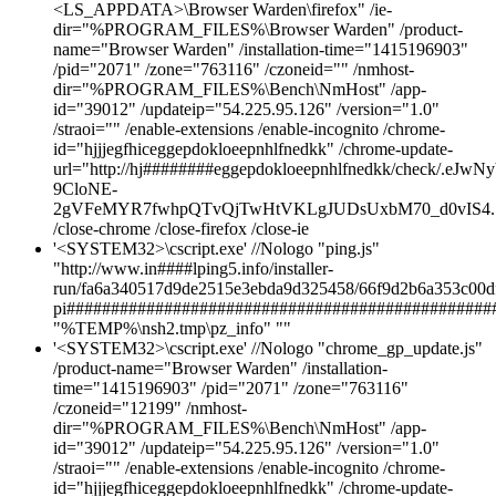
<LS_APPDATA>\Browser Warden\firefox" /ie-
dir="%PROGRAM_FILES%\Browser Warden" /product-
name="Browser Warden" /installation-time="1415196903"
/pid="2071" /zone="763116" /czoneid="" /nmhost-
dir="%PROGRAM_FILES%\Bench\NmHost" /app-
id="39012" /updateip="54.225.95.126" /version="1.0"
/straoi="" /enable-extensions /enable-incognito /chrome-
id="hjjjegfhiceggepdokloeepnhlfnedkk" /chrome-update-
url="http://hj########eggepdokloeepnhlfnedkk/chec
9CloNE-
2gVFeMYR7fwhpQTvQjTwHtVKLgJUDsUxbM70_d0vIS4.7
/close-chrome /close-firefox /close-ie
'<SYSTEM32>\cscript.exe' //Nologo "ping.js"
"http://www.in####lping5.info/installer-
run/fa6a340517d9de2515e3ebda9d325458/66f9d2b6a353c00df
pi################################################
"%TEMP%\nsh2.tmp\pz_info" ""
'<SYSTEM32>\cscript.exe' //Nologo "chrome_gp_update.js"
/product-name="Browser Warden" /installation-
time="1415196903" /pid="2071" /zone="763116"
/czoneid="12199" /nmhost-
dir="%PROGRAM_FILES%\Bench\NmHost" /app-
id="39012" /updateip="54.225.95.126" /version="1.0"
/straoi="" /enable-extensions /enable-incognito /chrome-
id="hjjjegfhiceggepdokloeepnhlfnedkk" /chrome-update-