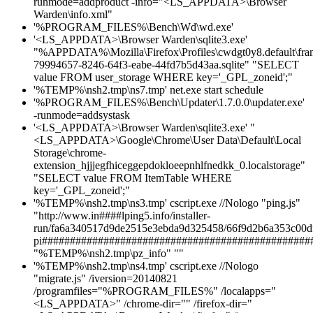
runmode=addproduct -info="<LS_APPDATA>\Browser
Warden\info.xml"
'%PROGRAM_FILES%\Bench\Wd\wd.exe'
'<LS_APPDATA>\Browser Warden\sqlite3.exe'
"%APPDATA%\Mozilla\Firefox\Profiles\cwdgt0y8.default\fr
79994657-8246-64f3-eabe-44fd7b5d43aa.sqlite" "SELECT
value FROM user_storage WHERE key='_GPL_zoneid';"
'%TEMP%\nsh2.tmp\ns7.tmp' net.exe start schedule
'%PROGRAM_FILES%\Bench\Updater\1.7.0.0\updater.exe'
-runmode=addsystask
'<LS_APPDATA>\Browser Warden\sqlite3.exe' "
<LS_APPDATA>\Google\Chrome\User Data\Default\Local
Storage\chrome-
extension_hjjjegfhiceggepdokloeepnhlfnedkk_0.localstorage"
"SELECT value FROM ItemTable WHERE
key='_GPL_zoneid';"
'%TEMP%\nsh2.tmp\ns3.tmp' cscript.exe //Nologo "ping.js"
"http://www.in####lping5.info/installer-
run/fa6a340517d9de2515e3ebda9d325458/66f9d2b6a353c00df
pi################################################
"%TEMP%\nsh2.tmp\pz_info" ""
'%TEMP%\nsh2.tmp\ns4.tmp' cscript.exe //Nologo
"migrate.js" /iversion=20140821
/programfiles="%PROGRAM_FILES%" /localapps="
<LS_APPDATA>" /chrome-dir="" /firefox-dir="