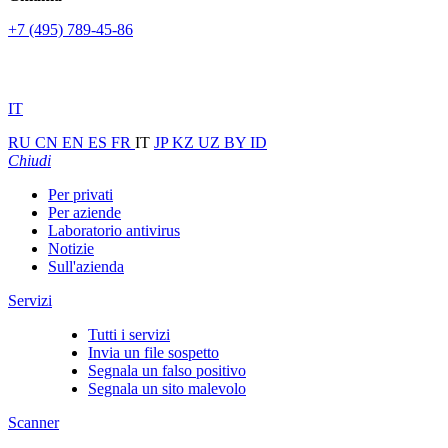
+7 (495) 789-45-86
IT
RU
CN
EN
ES
FR
IT
JP
KZ
UZ
BY
ID
Chiudi
Per privati
Per aziende
Laboratorio antivirus
Notizie
Sull'azienda
Servizi
Tutti i servizi
Invia un file sospetto
Segnala un falso positivo
Segnala un sito malevolo
Scanner