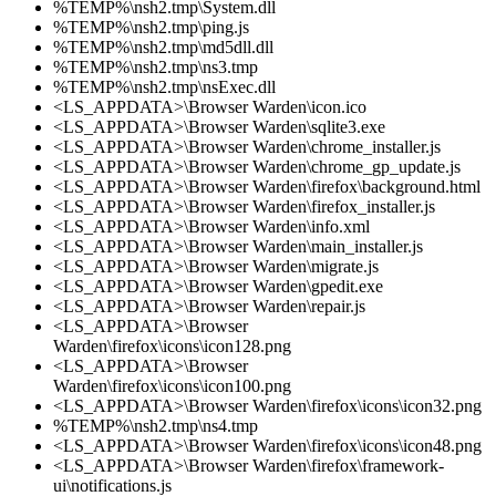
%TEMP%\nsh2.tmp\System.dll
%TEMP%\nsh2.tmp\ping.js
%TEMP%\nsh2.tmp\md5dll.dll
%TEMP%\nsh2.tmp\ns3.tmp
%TEMP%\nsh2.tmp\nsExec.dll
<LS_APPDATA>\Browser Warden\icon.ico
<LS_APPDATA>\Browser Warden\sqlite3.exe
<LS_APPDATA>\Browser Warden\chrome_installer.js
<LS_APPDATA>\Browser Warden\chrome_gp_update.js
<LS_APPDATA>\Browser Warden\firefox\background.html
<LS_APPDATA>\Browser Warden\firefox_installer.js
<LS_APPDATA>\Browser Warden\info.xml
<LS_APPDATA>\Browser Warden\main_installer.js
<LS_APPDATA>\Browser Warden\migrate.js
<LS_APPDATA>\Browser Warden\gpedit.exe
<LS_APPDATA>\Browser Warden\repair.js
<LS_APPDATA>\Browser
Warden\firefox\icons\icon128.png
<LS_APPDATA>\Browser
Warden\firefox\icons\icon100.png
<LS_APPDATA>\Browser Warden\firefox\icons\icon32.png
%TEMP%\nsh2.tmp\ns4.tmp
<LS_APPDATA>\Browser Warden\firefox\icons\icon48.png
<LS_APPDATA>\Browser Warden\firefox\framework-
ui\notifications.js