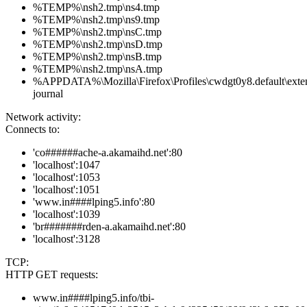
%TEMP%\nsh2.tmp\ns4.tmp
%TEMP%\nsh2.tmp\ns9.tmp
%TEMP%\nsh2.tmp\nsC.tmp
%TEMP%\nsh2.tmp\nsD.tmp
%TEMP%\nsh2.tmp\nsB.tmp
%TEMP%\nsh2.tmp\nsA.tmp
%APPDATA%\Mozilla\Firefox\Profiles\cwdgt0y8.default\extens
journal
Network activity:
Connects to:
'co######ache-a.akamaihd.net':80
'localhost':1047
'localhost':1053
'localhost':1051
'www.in####lping5.info':80
'localhost':1039
'br#######rden-a.akamaihd.net':80
'localhost':3128
TCP:
HTTP GET requests:
www.in####lping5.info/tbi-