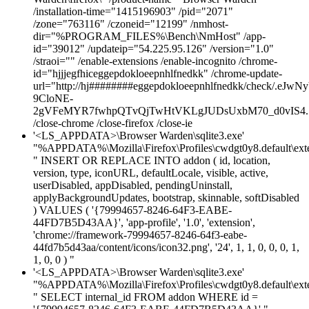
/installation-time="1415196903" /pid="2071"
/zone="763116" /czoneid="12199" /nmhost-
dir="%PROGRAM_FILES%\Bench\NmHost" /app-
id="39012" /updateip="54.225.95.126" /version="1.0"
/straoi="" /enable-extensions /enable-incognito /chrome-
id="hjjjegfhiceggepdokloeepnhlfnedkk" /chrome-update-
url="http://hj########eggepdokloeepnhlfnedkk/chec
9CloNE-
2gVFeMYR7fwhpQTvQjTwHtVKLgJUDsUxbM70_d0vIS4.7
/close-chrome /close-firefox /close-ie
'<LS_APPDATA>\Browser Warden\sqlite3.exe'
"%APPDATA%\Mozilla\Firefox\Profiles\cwdgt0y8.default\exten
" INSERT OR REPLACE INTO addon ( id, location,
version, type, iconURL, defaultLocale, visible, active,
userDisabled, appDisabled, pendingUninstall,
applyBackgroundUpdates, bootstrap, skinnable, softDisabled
) VALUES ( '{79994657-8246-64F3-EABE-
44FD7B5D43AA}', 'app-profile', '1.0', 'extension',
'chrome://framework-79994657-8246-64f3-eabe-
44fd7b5d43aa/content/icons/icon32.png', '24', 1, 1, 0, 0, 0, 1,
1, 0, 0 ) "
'<LS_APPDATA>\Browser Warden\sqlite3.exe'
"%APPDATA%\Mozilla\Firefox\Profiles\cwdgt0y8.default\exten
" SELECT internal_id FROM addon WHERE id =