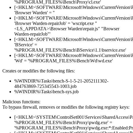
'%PROGRAM_FILES%\Bench\Proxy\cl.exe'
[<HKLM>\SOFTWARE\Microsoft\Windows\CurrentVersion\
'Browser Warden' = ''
[<HKLM>\SOFTWARE\Microsoft\Windows\CurrentVersion\
'Browser Warden-repairJob' = 'wscript.exe "
<LS_APPDATA>\Browser Warden\repair.js" "Browser
Warden-repairJob"'
[<HKLM>\SOFTWARE\Microsoft\Windows\CurrentVersion\
'BService' =
'%PROGRAM_FILES%\Bench\BService\1.1\bservice.exe'
[<HKLM>\SOFTWARE\Microsoft\Windows\CurrentVersion\
'Wd' = '%PROGRAM_FILES%\Bench\Wd\wd.exe'
Creates or modifies the following files:
%WINDIR%\Tasks\bench-S-1-5-21-2052111302-
484763869-725345543-1003.job
%WINDIR%\Tasks\bench-sys.job
Malicious functions:
To bypass firewall, removes or modifies the following registry keys:
[<HKLM>\SYSTEM\ControlSet001\Services\SharedAccess\Parame
'%PROGRAM_FILES%\Bench\Proxy\pwdg.exe' =
'%PROGRAM_FILES%\Bench\Proxy\pwdg.exe:*:Enabled:Pr