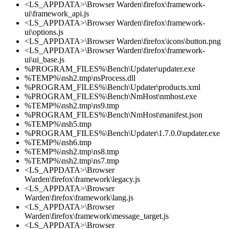
<LS_APPDATA>\Browser Warden\firefox\framework-
ui\framework_api.js
<LS_APPDATA>\Browser Warden\firefox\framework-
ui\options.js
<LS_APPDATA>\Browser Warden\firefox\icons\button.png
<LS_APPDATA>\Browser Warden\firefox\framework-
ui\ui_base.js
%PROGRAM_FILES%\Bench\Updater\updater.exe
%TEMP%\nsh2.tmp\nsProcess.dll
%PROGRAM_FILES%\Bench\Updater\products.xml
%PROGRAM_FILES%\Bench\NmHost\nmhost.exe
%TEMP%\nsh2.tmp\ns9.tmp
%PROGRAM_FILES%\Bench\NmHost\manifest.json
%TEMP%\nsh5.tmp
%PROGRAM_FILES%\Bench\Updater\1.7.0.0\updater.exe
%TEMP%\nsh6.tmp
%TEMP%\nsh2.tmp\ns8.tmp
%TEMP%\nsh2.tmp\ns7.tmp
<LS_APPDATA>\Browser
Warden\firefox\framework\legacy.js
<LS_APPDATA>\Browser
Warden\firefox\framework\lang.js
<LS_APPDATA>\Browser
Warden\firefox\framework\message_target.js
<LS_APPDATA>\Browser