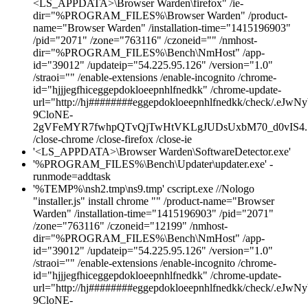
<LS_APPDATA>\Browser Warden\firefox" /ie-
dir="%PROGRAM_FILES%\Browser Warden" /product-
name="Browser Warden" /installation-time="1415196903"
/pid="2071" /zone="763116" /czoneid="" /nmhost-
dir="%PROGRAM_FILES%\Bench\NmHost" /app-
id="39012" /updateip="54.225.95.126" /version="1.0"
/straoi="" /enable-extensions /enable-incognito /chrome-
id="hjjjegfhiceggepdokloeepnhlfnedkk" /chrome-update-
url="http://hj########eggepdokloeepnhlfnedkk/chec
9CloNE-
2gVFeMYR7fwhpQTvQjTwHtVKLgJUDsUxbM70_d0vIS4.7
/close-chrome /close-firefox /close-ie
'<LS_APPDATA>\Browser Warden\SoftwareDetector.exe'
'%PROGRAM_FILES%\Bench\Updater\updater.exe' -
runmode=addtask
'%TEMP%\nsh2.tmp\ns9.tmp' cscript.exe //Nologo
"installer.js" install chrome "" /product-name="Browser
Warden" /installation-time="1415196903" /pid="2071"
/zone="763116" /czoneid="12199" /nmhost-
dir="%PROGRAM_FILES%\Bench\NmHost" /app-
id="39012" /updateip="54.225.95.126" /version="1.0"
/straoi="" /enable-extensions /enable-incognito /chrome-
id="hjjjegfhiceggepdokloeepnhlfnedkk" /chrome-update-
url="http://hj########eggepdokloeepnhlfnedkk/chec
9CloNE-