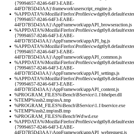
{79994657-8246-64F3-EABE-
44FD7B5D43AA}\framework\userscript_engine.js
%APPDATA%\Mozilla\Firefox\Profiles\cwdgt0y8.default\exten
{79994657-8246-64F3-EABE-
44FD7B5D43AA}\AppFramework\appAPI_browseraction.js
%APPDATA%\Mozilla\Firefox\Profiles\cwdgt0y8.default\exten
{79994657-8246-64F3-EABE-
44FD7B5D43AA}\AppFramework\appAPI_bg.js
%APPDATA%\Mozilla\Firefox\Profiles\cwdgt0y8.default\exten
{79994657-8246-64F3-EABE-
44FD7B5D43AA}\AppFramework\appAPI_common.js
%APPDATA%\Mozilla\Firefox\Profiles\cwdgt0y8.default\exten
{79994657-8246-64F3-EABE-
44FD7B5D43AA}\AppFramework\appAPI_settings.js
%APPDATA%\Mozilla\Firefox\Profiles\cwdgt0y8.default\exten
{79994657-8246-64F3-EABE-
44FD7B5D43AA}\AppFramework\appAPI_content.js
%PROGRAM_FILES%\Bench\BService\1.1\bhelper.dll
%TEMP%\nsh2.tmp\nsA.tmp
%PROGRAM_FILES%\Bench\BService\1.1\bservice.exe
%TEMP%\nsh2.tmp\nsB.tmp
%PROGRAM_FILES%\Bench\Wd\wd.exe
%APPDATA%\Mozilla\Firefox\Profiles\cwdgt0y8.default\exten
{79994657-8246-64F3-EABE-
44FD7B5D43AA}\AppFramework\appAPI_webrequest.js