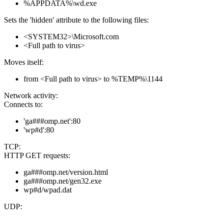
%APPDATA%\wd.exe
Sets the 'hidden' attribute to the following files:
<SYSTEM32>\Microsoft.com
<Full path to virus>
Moves itself:
from <Full path to virus> to %TEMP%\1144
Network activity:
Connects to:
'ga###omp.net':80
'wp#d':80
TCP:
HTTP GET requests:
ga###omp.net/version.html
ga###omp.net/gen32.exe
wp#d/wpad.dat
UDP: