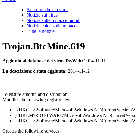
Panoramiche sui virus
Notizie sui virus
Notizie sulle minacce mobili
Notizie calde sulle minacce
Tutte le notizie
Trojan.BtcMine.619
Aggiunto al database dei virus Dr.Web:
2014-11-11
La descrizione è stata aggiunta:
2014-11-12
To ensure autorun and distribution:
Modifies the following registry keys:
[<HKCU>\Software\Microsoft\Windows NT\CurrentVersion\W
[<HKLM>\SOFTWARE\Microsoft\Windows NT\CurrentVersion\W
[<HKCU>\Software\Microsoft\Windows NT\CurrentVersion\Wi
Creates the following services: