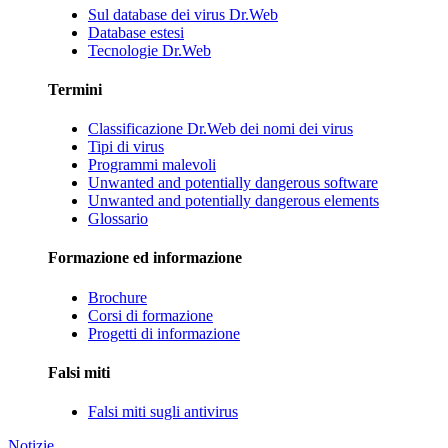
Sul database dei virus Dr.Web
Database estesi
Tecnologie Dr.Web
Termini
Classificazione Dr.Web dei nomi dei virus
Tipi di virus
Programmi malevoli
Unwanted and potentially dangerous software
Unwanted and potentially dangerous elements
Glossario
Formazione ed informazione
Brochure
Corsi di formazione
Progetti di informazione
Falsi miti
Falsi miti sugli antivirus
Notizie