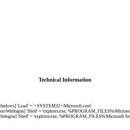
Technical Information
indows] 'Load' = '<SYSTEM32>\Microsoft.com'
inlogon] 'Shell' = 'explorer.exe, %PROGRAM_FILES%\Microsoft 
nlogon] 'Shell' = 'explorer.exe, %PROGRAM_FILES%\Microsoft Serv