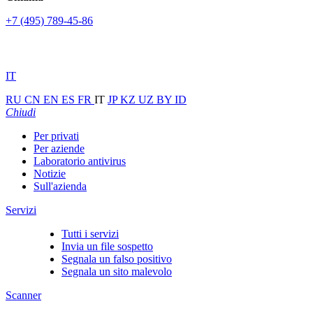
+7 (495) 789-45-86
IT
RU
CN
EN
ES
FR
IT
JP
KZ
UZ
BY
ID
Chiudi
Per privati
Per aziende
Laboratorio antivirus
Notizie
Sull'azienda
Servizi
Tutti i servizi
Invia un file sospetto
Segnala un falso positivo
Segnala un sito malevolo
Scanner