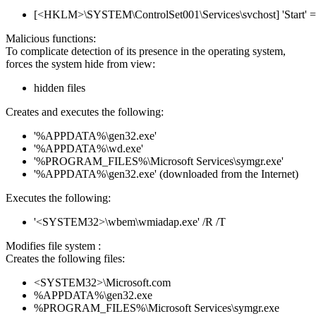
[<HKLM>\SYSTEM\ControlSet001\Services\svchost] 'Start' =
Malicious functions:
To complicate detection of its presence in the operating system,
forces the system hide from view:
hidden files
Creates and executes the following:
'%APPDATA%\gen32.exe'
'%APPDATA%\wd.exe'
'%PROGRAM_FILES%\Microsoft Services\symgr.exe'
'%APPDATA%\gen32.exe' (downloaded from the Internet)
Executes the following:
'<SYSTEM32>\wbem\wmiadap.exe' /R /T
Modifies file system :
Creates the following files:
<SYSTEM32>\Microsoft.com
%APPDATA%\gen32.exe
%PROGRAM_FILES%\Microsoft Services\symgr.exe