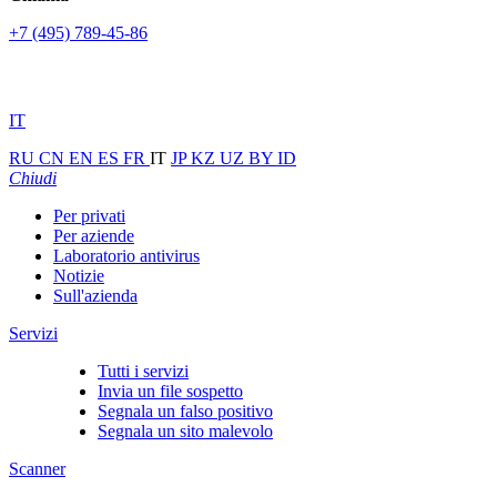
+7 (495) 789-45-86
IT
RU
CN
EN
ES
FR
IT
JP
KZ
UZ
BY
ID
Chiudi
Per privati
Per aziende
Laboratorio antivirus
Notizie
Sull'azienda
Servizi
Tutti i servizi
Invia un file sospetto
Segnala un falso positivo
Segnala un sito malevolo
Scanner