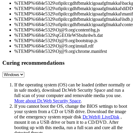
%TEMP%\684e5329\ofipilccgdhfbmaklcigoaafgfmakkal\backg
%TEMP%\684e5329\ofipilccgdhfbmaklcigoaafgfmakkal\diD
%TEMP%\684e5329\ofipilccgdhfbmaklcigoaafgfmakkal\manife
%TEMP%\684e5329\ofipilccgdhfbmaklcigoaafgfmakkal\lsdb.j
%TEMP%\684e5329\ofipilccgdhfbmaklcigoaafgfmakkal\conten
%TEMP%\684e5329\Oj@9.org\content\bg.js
%TEMP%\684e5329\qGEOIeWSbuhr4wh.dat
%TEMP%\684e5329\Oj@9.org\bootstrap.js
%TEMP%\684e5329\Oj@9.org\install.rdf
%TEMP%\684e5329\Oj@9.org\chrome.manifest
Curing recommendations
If the operating system (OS) can be loaded (either normally or
in safe mode), download Dr.Web Security Space and run a
full scan of your computer and removable media you use.
More about Dr.Web Security Space
.
If you cannot boot the OS, change the BIOS settings to boot
your system from a CD or USB drive. Download the image
of the emergency system repair disk
Dr.Web® LiveDisk
,
mount it on a USB drive or burn it to a CD/DVD. After
booting up with this media, run a full scan and cure all the
detected threats.