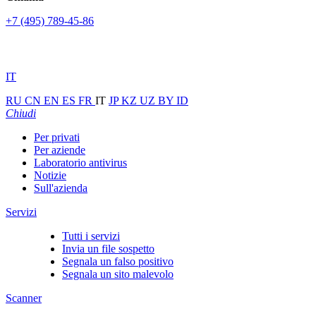
+7 (495) 789-45-86
IT
RU
CN
EN
ES
FR
IT
JP
KZ
UZ
BY
ID
Chiudi
Per privati
Per aziende
Laboratorio antivirus
Notizie
Sull'azienda
Servizi
Tutti i servizi
Invia un file sospetto
Segnala un falso positivo
Segnala un sito malevolo
Scanner