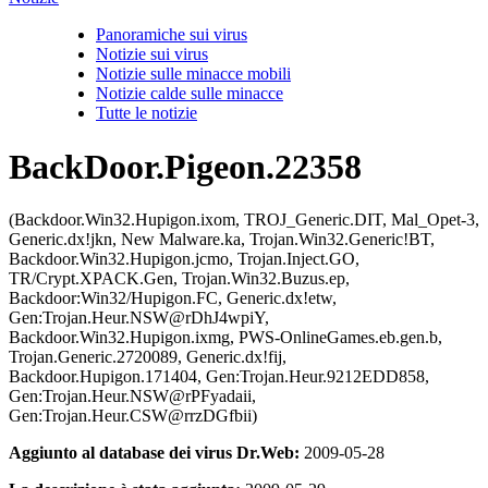
Panoramiche sui virus
Notizie sui virus
Notizie sulle minacce mobili
Notizie calde sulle minacce
Tutte le notizie
BackDoor.Pigeon.22358
(Backdoor.Win32.Hupigon.ixom, TROJ_Generic.DIT, Mal_Opet-3,
Generic.dx!jkn, New Malware.ka, Trojan.Win32.Generic!BT,
Backdoor.Win32.Hupigon.jcmo, Trojan.Inject.GO,
TR/Crypt.XPACK.Gen, Trojan.Win32.Buzus.ep,
Backdoor:Win32/Hupigon.FC, Generic.dx!etw,
Gen:Trojan.Heur.NSW@rDhJ4wpiY,
Backdoor.Win32.Hupigon.ixmg, PWS-OnlineGames.eb.gen.b,
Trojan.Generic.2720089, Generic.dx!fij,
Backdoor.Hupigon.171404, Gen:Trojan.Heur.9212EDD858,
Gen:Trojan.Heur.NSW@rPFyadaii,
Gen:Trojan.Heur.CSW@rrzDGfbii)
Aggiunto al database dei virus Dr.Web:
2009-05-28