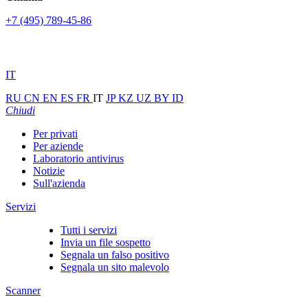
+7 (495) 789-45-86
IT
RU
CN
EN
ES
FR
IT
JP
KZ
UZ
BY
ID
Chiudi
Per privati
Per aziende
Laboratorio antivirus
Notizie
Sull'azienda
Servizi
Tutti i servizi
Invia un file sospetto
Segnala un falso positivo
Segnala un sito malevolo
Scanner