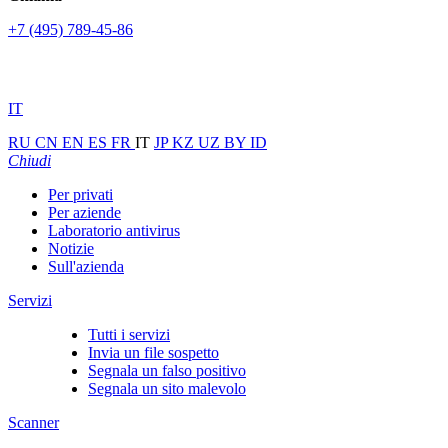
+7 (495) 789-45-86
IT
RU
CN
EN
ES
FR
IT
JP
KZ
UZ
BY
ID
Chiudi
Per privati
Per aziende
Laboratorio antivirus
Notizie
Sull'azienda
Servizi
Tutti i servizi
Invia un file sospetto
Segnala un falso positivo
Segnala un sito malevolo
Scanner