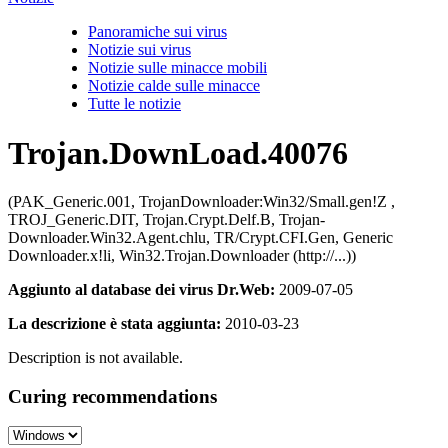
Panoramiche sui virus
Notizie sui virus
Notizie sulle minacce mobili
Notizie calde sulle minacce
Tutte le notizie
Trojan.DownLoad.40076
(PAK_Generic.001, TrojanDownloader:Win32/Small.gen!Z ,
TROJ_Generic.DIT, Trojan.Crypt.Delf.B, Trojan-
Downloader.Win32.Agent.chlu, TR/Crypt.CFI.Gen, Generic
Downloader.x!li, Win32.Trojan.Downloader (http://...))
Aggiunto al database dei virus Dr.Web:
2009-07-05
La descrizione è stata aggiunta:
2010-03-23
Description is not available.
Curing recommendations