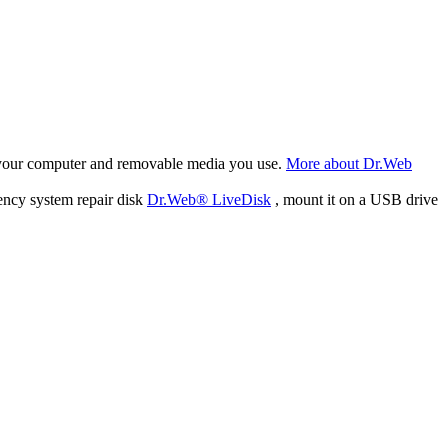
f your computer and removable media you use.
More about Dr.Web
ency system repair disk
Dr.Web® LiveDisk
, mount it on a USB drive