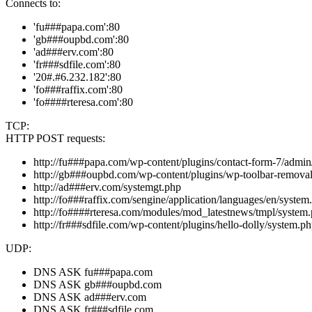
Connects to:
'fu###papa.com':80
'gb###oupbd.com':80
'ad###erv.com':80
'fr###sdfile.com':80
'20#.#6.232.182':80
'fo###raffix.com':80
'fo####rteresa.com':80
TCP:
HTTP POST requests:
http://fu###papa.com/wp-content/plugins/contact-form-7/admin
http://gb###oupbd.com/wp-content/plugins/wp-toolbar-remova
http://ad###erv.com/systemgt.php
http://fo###raffix.com/sengine/application/languages/en/system
http://fo####rteresa.com/modules/mod_latestnews/tmpl/system
http://fr###sdfile.com/wp-content/plugins/hello-dolly/system.p
UDP:
DNS ASK fu###papa.com
DNS ASK gb###oupbd.com
DNS ASK ad###erv.com
DNS ASK fr###sdfile.com