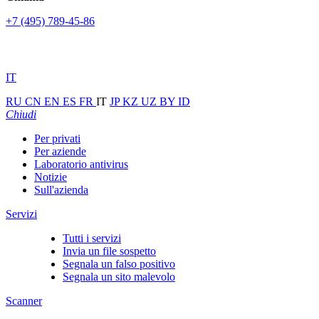
+7 (495) 789-45-86
IT
RU
CN
EN
ES
FR
IT
JP
KZ
UZ
BY
ID
Chiudi
Per privati
Per aziende
Laboratorio antivirus
Notizie
Sull'azienda
Servizi
Tutti i servizi
Invia un file sospetto
Segnala un falso positivo
Segnala un sito malevolo
Scanner