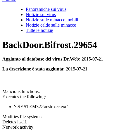
Panoramiche sui virus
Notizie sui virus
Notizie sulle minacce mobili
Notizie calde sulle minacce
Tutte le notizie
BackDoor.Bifrost.29654
Aggiunto al database dei virus Dr.Web:
2015-07-21
La descrizione è stata aggiunta:
2015-07-21
Malicious functions:
Executes the following:
'<SYSTEM32>\msiexec.exe'
Modifies file system :
Deletes itself.
Network activity: