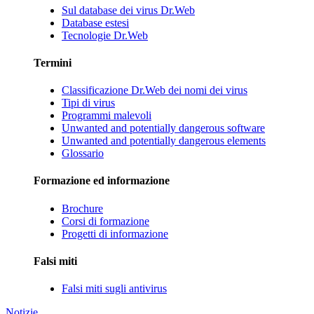
Sul database dei virus Dr.Web
Database estesi
Tecnologie Dr.Web
Termini
Classificazione Dr.Web dei nomi dei virus
Tipi di virus
Programmi malevoli
Unwanted and potentially dangerous software
Unwanted and potentially dangerous elements
Glossario
Formazione ed informazione
Brochure
Corsi di formazione
Progetti di informazione
Falsi miti
Falsi miti sugli antivirus
Notizie